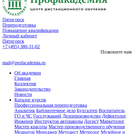
Пятигорск
Переподготовка
Повышение квалификации
Личный кабинет
Пятигорск
+7 (495) 380-31-02
Позвоните нам
mail@profacademia.ru
Об академии
Главная
Коллектив
Законодательство
Новости
Каталог курсов
Профессиональная переподготовка
Аналитик
Библиотечное дело
Бухгалтер
Воспитатель
ГО и ЧС
Госслужащий
Делопроизводство
Дефектолог
Инженер
Инструктор автошколы
Логист
Маркетолог
Мастер красоты
Мастер производственного обучения
Медиатор
Менеджер
Методист
Метролог
Музейное и