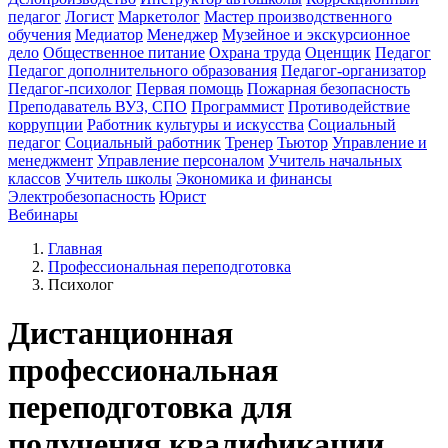
педагог
Логист
Маркетолог
Мастер производственного
обучения
Медиатор
Менеджер
Музейное и экскурсионное
дело
Общественное питание
Охрана труда
Оценщик
Педагог
Педагог дополнительного образования
Педагог-организатор
Педагог-психолог
Первая помощь
Пожарная безопасность
Преподаватель ВУЗ, СПО
Программист
Противодействие
коррупции
Работник культуры и искусства
Социальный
педагог
Социальный работник
Тренер
Тьютор
Управление и
менеджмент
Управление персоналом
Учитель начальных
классов
Учитель школы
Экономика и финансы
Электробезопасность
Юрист
Вебинары
Главная
Профессиональная переподготовка
Психолог
Дистанционная
профессиональная
переподготовка для
получения квалификации