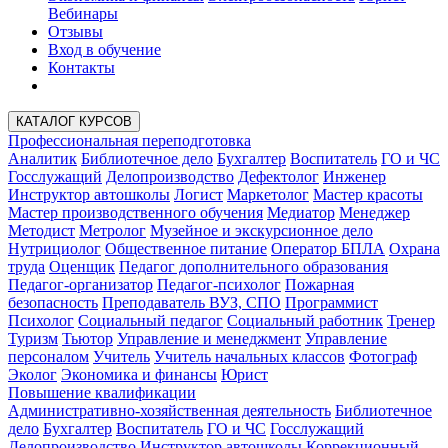
Вебинары
Отзывы
Вход в обучение
Контакты
КАТАЛОГ КУРСОВ
Профессиональная переподготовка
Аналитик
Библиотечное дело
Бухгалтер
Воспитатель
ГО и ЧС
Госслужащий
Делопроизводство
Дефектолог
Инженер
Инструктор автошколы
Логист
Маркетолог
Мастер красоты
Мастер производственного обучения
Медиатор
Менеджер
Методист
Метролог
Музейное и экскурсионное дело
Нутрициолог
Общественное питание
Оператор БПЛА
Охрана
труда
Оценщик
Педагог дополнительного образования
Педагог-организатор
Педагог-психолог
Пожарная
безопасность
Преподаватель ВУЗ, СПО
Программист
Психолог
Социальный педагог
Социальный работник
Тренер
Туризм
Тьютор
Управление и менеджмент
Управление
персоналом
Учитель
Учитель начальных классов
Фотограф
Эколог
Экономика и финансы
Юрист
Повышение квалификации
Административно-хозяйственная деятельность
Библиотечное
дело
Бухгалтер
Воспитатель
ГО и ЧС
Госслужащий
Делопроизводство
Инструктор автошколы
Коррекционный