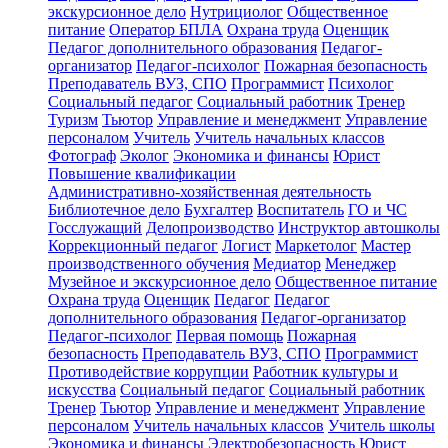
экскурсионное дело
Нутрициолог
Общественное
питание
Оператор БПЛА
Охрана труда
Оценщик
Педагог дополнительного образования
Педагог-
организатор
Педагог-психолог
Пожарная безопасность
Преподаватель ВУЗ, СПО
Программист
Психолог
Социальный педагог
Социальный работник
Тренер
Туризм
Тьютор
Управление и менеджмент
Управление
персоналом
Учитель
Учитель начальных классов
Фотограф
Эколог
Экономика и финансы
Юрист
Повышение квалификации
Административно-хозяйственная деятельность
Библиотечное дело
Бухгалтер
Воспитатель
ГО и ЧС
Госслужащий
Делопроизводство
Инструктор автошколы
Коррекционный педагог
Логист
Маркетолог
Мастер
производственного обучения
Медиатор
Менеджер
Музейное и экскурсионное дело
Общественное питание
Охрана труда
Оценщик
Педагог
Педагог
дополнительного образования
Педагог-организатор
Педагог-психолог
Первая помощь
Пожарная
безопасность
Преподаватель ВУЗ, СПО
Программист
Противодействие коррупции
Работник культуры и
искусства
Социальный педагог
Социальный работник
Тренер
Тьютор
Управление и менеджмент
Управление
персоналом
Учитель начальных классов
Учитель школы
Экономика и финансы
Электробезопасность
Юрист