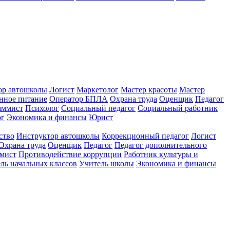
ор автошколы
Логист
Маркетолог
Мастер красоты
Мастер
нное питание
Оператор БПЛА
Охрана труда
Оценщик
Педагог
аммист
Психолог
Социальный педагог
Социальный работник
ог
Экономика и финансы
Юрист
ство
Инструктор автошколы
Коррекционный педагог
Логист
Охрана труда
Оценщик
Педагог
Педагог дополнительного
мист
Противодействие коррупции
Работник культуры и
ль начальных классов
Учитель школы
Экономика и финансы