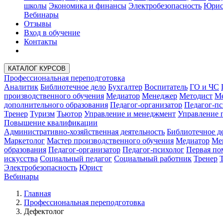
школы
Экономика и финансы
Электробезопасность
Юрис
Вебинары
Отзывы
Вход в обучение
Контакты
КАТАЛОГ КУРСОВ
Профессиональная переподготовка
Аналитик
Библиотечное дело
Бухгалтер
Воспитатель
ГО и ЧС
производственного обучения
Медиатор
Менеджер
Методист
Ме
дополнительного образования
Педагог-организатор
Педагог-пс
Тренер
Туризм
Тьютор
Управление и менеджмент
Управление 
Повышение квалификации
Административно-хозяйственная деятельность
Библиотечное д
Маркетолог
Мастер производственного обучения
Медиатор
Ме
образования
Педагог-организатор
Педагог-психолог
Первая п
искусства
Социальный педагог
Социальный работник
Тренер
Электробезопасность
Юрист
Вебинары
Главная
Профессиональная переподготовка
Дефектолог