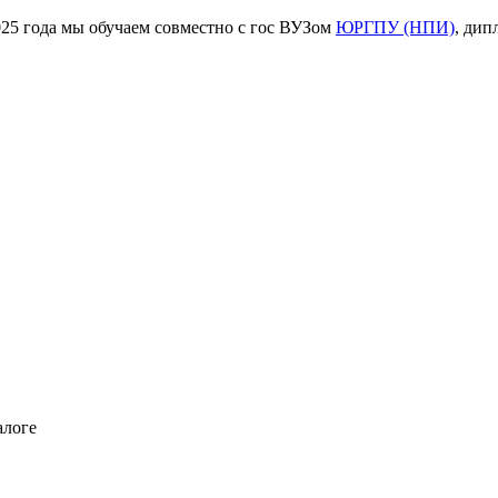
ода мы обучаем совместно с гос ВУЗом
ЮРГПУ (НПИ)
, дип
алоге