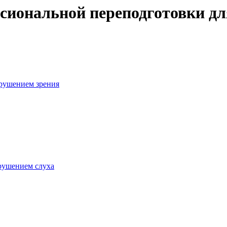
иональной переподготовки дл
арушением зрения
арушением слуха