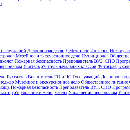
т
Госслужащий
Делопроизводство
Дефектолог
Инженер
Инструкт
тролог
Музейное и экскурсионное дело
Нутрициолог
Обществе
ихолог
Пожарная безопасность
Преподаватель ВУЗ, СПО
Прогр
персоналом
Учитель
Учитель начальных классов
Фотограф
Экол
ело
Бухгалтер
Воспитатель
ГО и ЧС
Госслужащий
Делопроизвод
неджер
Музейное и экскурсионное дело
Общественное питание
омощь
Пожарная безопасность
Преподаватель ВУЗ, СПО
Програм
Тьютор
Управление и менеджмент
Управление персоналом
Учите