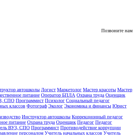
Позвоните нам
труктор автошколы
Логист
Маркетолог
Мастер красоты
Мастер
ественное питание
Оператор БПЛА
Охрана труда
Оценщик
З, СПО
Программист
Психолог
Социальный педагог
ных классов
Фотограф
Эколог
Экономика и финансы
Юрист
изводство
Инструктор автошколы
Коррекционный педагог
ное питание
Охрана труда
Оценщик
Педагог
Педагог
тель ВУЗ, СПО
Программист
Противодействие коррупции
равление персоналом
Учитель начальных классов
Учитель