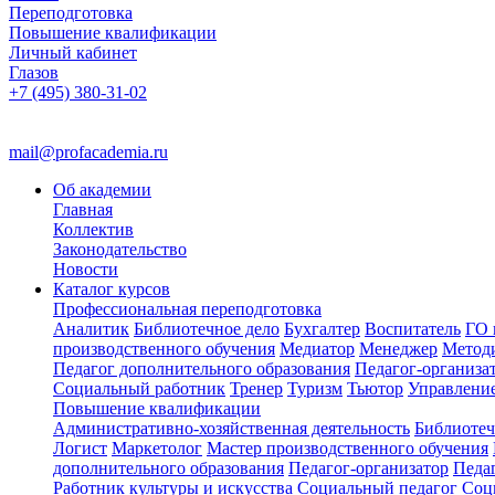
Переподготовка
Повышение квалификации
Личный кабинет
Глазов
+7 (495) 380-31-02
mail@profacademia.ru
Об академии
Главная
Коллектив
Законодательство
Новости
Каталог курсов
Профессиональная переподготовка
Аналитик
Библиотечное дело
Бухгалтер
Воспитатель
ГО 
производственного обучения
Медиатор
Менеджер
Метод
Педагог дополнительного образования
Педагог-организа
Социальный работник
Тренер
Туризм
Тьютор
Управлени
Повышение квалификации
Административно-хозяйственная деятельность
Библиотеч
Логист
Маркетолог
Мастер производственного обучения
дополнительного образования
Педагог-организатор
Педа
Работник культуры и искусства
Социальный педагог
Соц