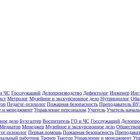
и ЧС
Госслужащий
Делопроизводство
Дефектолог
Инженер
Инс
ист
Метролог
Музейное и экскурсионное дело
Нутрициолог
Общ
тор
Педагог-психолог
Пожарная безопасность
Преподаватель ВУ
е и менеджмент
Управление персоналом
Учитель
Учитель началь
ное дело
Бухгалтер
Воспитатель
ГО и ЧС
Госслужащий
Делопро
Медиатор
Менеджер
Музейное и экскурсионное дело
Обществен
гог-психолог
Первая помощь
Пожарная безопасность
Преподава
иальный работник
Тренер
Тьютор
Управление и менеджмент
Уп