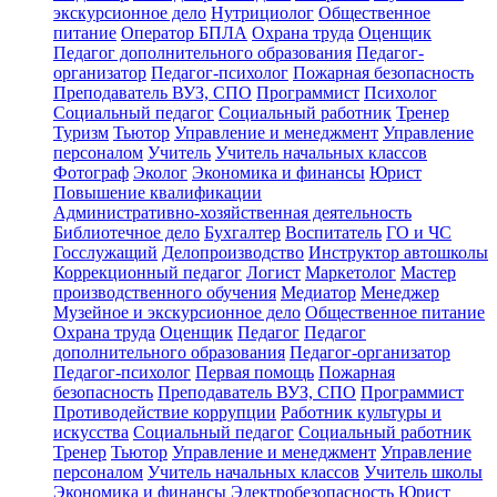
экскурсионное дело
Нутрициолог
Общественное
питание
Оператор БПЛА
Охрана труда
Оценщик
Педагог дополнительного образования
Педагог-
организатор
Педагог-психолог
Пожарная безопасность
Преподаватель ВУЗ, СПО
Программист
Психолог
Социальный педагог
Социальный работник
Тренер
Туризм
Тьютор
Управление и менеджмент
Управление
персоналом
Учитель
Учитель начальных классов
Фотограф
Эколог
Экономика и финансы
Юрист
Повышение квалификации
Административно-хозяйственная деятельность
Библиотечное дело
Бухгалтер
Воспитатель
ГО и ЧС
Госслужащий
Делопроизводство
Инструктор автошколы
Коррекционный педагог
Логист
Маркетолог
Мастер
производственного обучения
Медиатор
Менеджер
Музейное и экскурсионное дело
Общественное питание
Охрана труда
Оценщик
Педагог
Педагог
дополнительного образования
Педагог-организатор
Педагог-психолог
Первая помощь
Пожарная
безопасность
Преподаватель ВУЗ, СПО
Программист
Противодействие коррупции
Работник культуры и
искусства
Социальный педагог
Социальный работник
Тренер
Тьютор
Управление и менеджмент
Управление
персоналом
Учитель начальных классов
Учитель школы
Экономика и финансы
Электробезопасность
Юрист