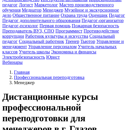
педагог
Логист
Маркетолог
Мастер производственного
обучения
Медиатор
Менеджер
Музейное и экскурсионное
дело
Общественное питание
Охрана труда
Оценщик
Педагог
Педагог дополнительного образования
Педагог-организатор
Педагог-психолог
Первая помощь
Пожарная безопасность
Преподаватель ВУЗ, СПО
Программист
Противодействие
коррупции
Работник культуры и искусства
Социальный
педагог
Социальный работник
Тренер
Тьютор
Управление и
менеджмент
Управление персоналом
Учитель начальных
классов
Учитель школы
Экономика и финансы
Электробезопасность
Юрист
Вебинары
Главная
Профессиональная переподготовка
Менеджер
Дистанционные курсы
профессиональной
переподготовки для
менеджеров в г. Глазов