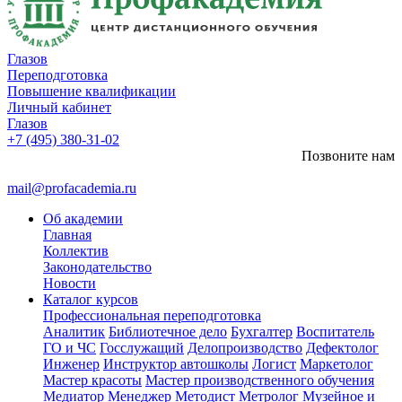
Глазов
Переподготовка
Повышение квалификации
Личный кабинет
Глазов
+7 (495) 380-31-02
Позвоните нам
mail@profacademia.ru
Об академии
Главная
Коллектив
Законодательство
Новости
Каталог курсов
Профессиональная переподготовка
Аналитик
Библиотечное дело
Бухгалтер
Воспитатель
ГО и ЧС
Госслужащий
Делопроизводство
Дефектолог
Инженер
Инструктор автошколы
Логист
Маркетолог
Мастер красоты
Мастер производственного обучения
Медиатор
Менеджер
Методист
Метролог
Музейное и