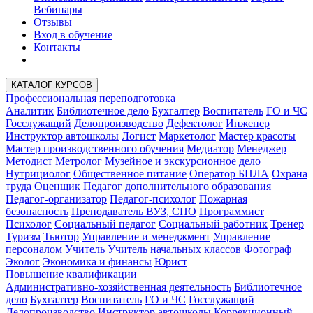
Вебинары
Отзывы
Вход в обучение
Контакты
КАТАЛОГ КУРСОВ
Профессиональная переподготовка
Аналитик
Библиотечное дело
Бухгалтер
Воспитатель
ГО и ЧС
Госслужащий
Делопроизводство
Дефектолог
Инженер
Инструктор автошколы
Логист
Маркетолог
Мастер красоты
Мастер производственного обучения
Медиатор
Менеджер
Методист
Метролог
Музейное и экскурсионное дело
Нутрициолог
Общественное питание
Оператор БПЛА
Охрана
труда
Оценщик
Педагог дополнительного образования
Педагог-организатор
Педагог-психолог
Пожарная
безопасность
Преподаватель ВУЗ, СПО
Программист
Психолог
Социальный педагог
Социальный работник
Тренер
Туризм
Тьютор
Управление и менеджмент
Управление
персоналом
Учитель
Учитель начальных классов
Фотограф
Эколог
Экономика и финансы
Юрист
Повышение квалификации
Административно-хозяйственная деятельность
Библиотечное
дело
Бухгалтер
Воспитатель
ГО и ЧС
Госслужащий
Делопроизводство
Инструктор автошколы
Коррекционный