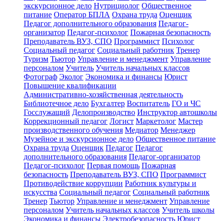
экскурсионное дело
Нутрициолог
Общественное
питание
Оператор БПЛА
Охрана труда
Оценщик
Педагог дополнительного образования
Педагог-
организатор
Педагог-психолог
Пожарная безопасность
Преподаватель ВУЗ, СПО
Программист
Психолог
Социальный педагог
Социальный работник
Тренер
Туризм
Тьютор
Управление и менеджмент
Управление
персоналом
Учитель
Учитель начальных классов
Фотограф
Эколог
Экономика и финансы
Юрист
Повышение квалификации
Административно-хозяйственная деятельность
Библиотечное дело
Бухгалтер
Воспитатель
ГО и ЧС
Госслужащий
Делопроизводство
Инструктор автошколы
Коррекционный педагог
Логист
Маркетолог
Мастер
производственного обучения
Медиатор
Менеджер
Музейное и экскурсионное дело
Общественное питание
Охрана труда
Оценщик
Педагог
Педагог
дополнительного образования
Педагог-организатор
Педагог-психолог
Первая помощь
Пожарная
безопасность
Преподаватель ВУЗ, СПО
Программист
Противодействие коррупции
Работник культуры и
искусства
Социальный педагог
Социальный работник
Тренер
Тьютор
Управление и менеджмент
Управление
персоналом
Учитель начальных классов
Учитель школы
Экономика и финансы
Электробезопасность
Юрист