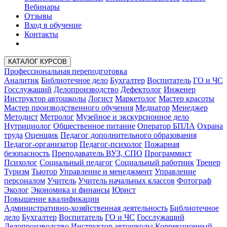
Вебинары
Отзывы
Вход в обучение
Контакты
КАТАЛОГ КУРСОВ
Профессиональная переподготовка
Аналитик
Библиотечное дело
Бухгалтер
Воспитатель
ГО и ЧС
Госслужащий
Делопроизводство
Дефектолог
Инженер
Инструктор автошколы
Логист
Маркетолог
Мастер красоты
Мастер производственного обучения
Медиатор
Менеджер
Методист
Метролог
Музейное и экскурсионное дело
Нутрициолог
Общественное питание
Оператор БПЛА
Охрана
труда
Оценщик
Педагог дополнительного образования
Педагог-организатор
Педагог-психолог
Пожарная
безопасность
Преподаватель ВУЗ, СПО
Программист
Психолог
Социальный педагог
Социальный работник
Тренер
Туризм
Тьютор
Управление и менеджмент
Управление
персоналом
Учитель
Учитель начальных классов
Фотограф
Эколог
Экономика и финансы
Юрист
Повышение квалификации
Административно-хозяйственная деятельность
Библиотечное
дело
Бухгалтер
Воспитатель
ГО и ЧС
Госслужащий
Делопроизводство
Инструктор автошколы
Коррекционный