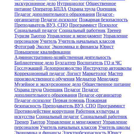
экскурсионное дело
Нутрициолог
Общественное
питание
Оператор БПЛА
Охрана труда
Оценщик
Педагог дополнительного образования
Педагог-
организатор
Педагог-психолог
Пожарная безопасность
Преподаватель ВУЗ, СПО
Программист
Психолог
Социальный педагог
Социальный работник
Тренер
Туризм
Тьютор
Управление и менеджмент
Управление
персоналом
Учитель
Учитель начальных классов
Фотограф
Эколог
Экономика и финансы
Юрист
Повышение квалификации
Административно-хозяйственная деятельность
Библиотечное дело
Бухгалтер
Воспитатель
ГО и ЧС
Госслужащий
Делопроизводство
Инструктор автошколы
Коррекционный педагог
Логист
Маркетолог
Мастер
производственного обучения
Медиатор
Менеджер
Музейное и экскурсионное дело
Общественное питание
Охрана труда
Оценщик
Педагог
Педагог
дополнительного образования
Педагог-организатор
Педагог-психолог
Первая помощь
Пожарная
безопасность
Преподаватель ВУЗ, СПО
Программист
Противодействие коррупции
Работник культуры и
искусства
Социальный педагог
Социальный работник
Тренер
Тьютор
Управление и менеджмент
Управление
персоналом
Учитель начальных классов
Учитель школы
Экономика и финансы
Электробезопасность
Юрист