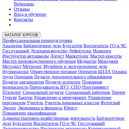
Вебинары
Отзывы
Вход в обучение
Контакты
КАТАЛОГ КУРСОВ
Профессиональная переподготовка
Аналитик
Библиотечное дело
Бухгалтер
Воспитатель
ГО и ЧС
Госслужащий
Делопроизводство
Дефектолог
Инженер
Инструктор автошколы
Логист
Маркетолог
Мастер красоты
Мастер производственного обучения
Медиатор
Менеджер
Методист
Метролог
Музейное и экскурсионное дело
Нутрициолог
Общественное питание
Оператор БПЛА
Охрана
труда
Оценщик
Педагог дополнительного образования
Педагог-организатор
Педагог-психолог
Пожарная
безопасность
Преподаватель ВУЗ, СПО
Программист
Психолог
Социальный педагог
Социальный работник
Тренер
Туризм
Тьютор
Управление и менеджмент
Управление
персоналом
Учитель
Учитель начальных классов
Фотограф
Эколог
Экономика и финансы
Юрист
Повышение квалификации
Административно-хозяйственная деятельность
Библиотечное
дело
Бухгалтер
Воспитатель
ГО и ЧС
Госслужащий
Делопроизводство
Инструктор автошколы
Коррекционный