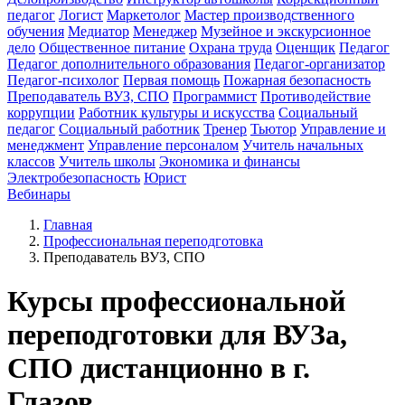
педагог
Логист
Маркетолог
Мастер производственного
обучения
Медиатор
Менеджер
Музейное и экскурсионное
дело
Общественное питание
Охрана труда
Оценщик
Педагог
Педагог дополнительного образования
Педагог-организатор
Педагог-психолог
Первая помощь
Пожарная безопасность
Преподаватель ВУЗ, СПО
Программист
Противодействие
коррупции
Работник культуры и искусства
Социальный
педагог
Социальный работник
Тренер
Тьютор
Управление и
менеджмент
Управление персоналом
Учитель начальных
классов
Учитель школы
Экономика и финансы
Электробезопасность
Юрист
Вебинары
Главная
Профессиональная переподготовка
Преподаватель ВУЗ, СПО
Курсы профессиональной
переподготовки для ВУЗа,
СПО дистанционно в г.
Глазов