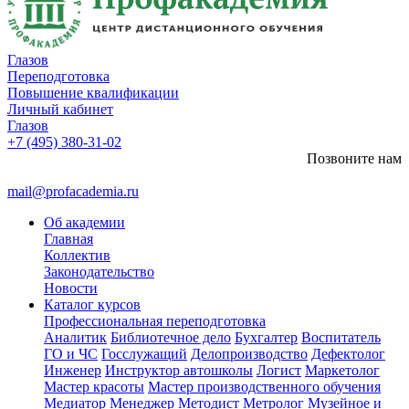
Глазов
Переподготовка
Повышение квалификации
Личный кабинет
Глазов
+7 (495) 380-31-02
Позвоните нам
mail@profacademia.ru
Об академии
Главная
Коллектив
Законодательство
Новости
Каталог курсов
Профессиональная переподготовка
Аналитик
Библиотечное дело
Бухгалтер
Воспитатель
ГО и ЧС
Госслужащий
Делопроизводство
Дефектолог
Инженер
Инструктор автошколы
Логист
Маркетолог
Мастер красоты
Мастер производственного обучения
Медиатор
Менеджер
Методист
Метролог
Музейное и