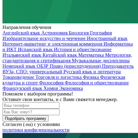
Направления обучения
Английский язык
Астрономия
Биология
География
Изобразительное искусство и черчение
Иностранный язык
Интернет-маркетинг и электронная коммерция
Информатика
и ИКТ
Испанский язык
История и обществознание
Итальянский язык
Китайский язык
Математика
Метрология,
стандартизация и сертификация
Музыкальные дисциплины
Немецкий язык
ОБЗР
Право (юриспруденция)
Преподаватель
ВУЗа, СПО: универсальный
Русский язык и литература
Товароведение
Торговля и логистика
Физика
Физическая
культура и спорт
Философия
Философия и обществознание
Французский язык
Химия
Экономика
Поможем
с выбором программы!
Оставьте свои контакты, и с Вами свяжется менеджер.
Подобрать программу
Согласен (-на) с условиями
политики конфиденциальности