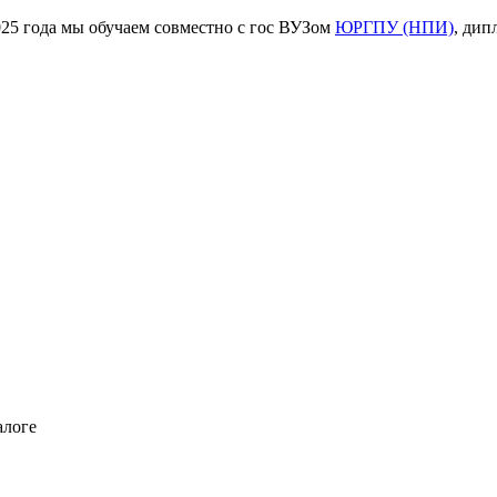
ода мы обучаем совместно с гос ВУЗом
ЮРГПУ (НПИ)
, дип
алоге