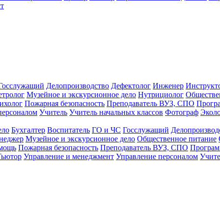
т
Госслужащий
Делопроизводство
Дефектолог
Инженер
Инструкт
тролог
Музейное и экскурсионное дело
Нутрициолог
Обществе
ихолог
Пожарная безопасность
Преподаватель ВУЗ, СПО
Прогр
персоналом
Учитель
Учитель начальных классов
Фотограф
Экол
ело
Бухгалтер
Воспитатель
ГО и ЧС
Госслужащий
Делопроизвод
неджер
Музейное и экскурсионное дело
Общественное питание
омощь
Пожарная безопасность
Преподаватель ВУЗ, СПО
Програм
Тьютор
Управление и менеджмент
Управление персоналом
Учите