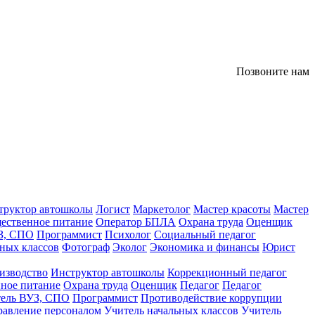
Позвоните нам
труктор автошколы
Логист
Маркетолог
Мастер красоты
Мастер
ественное питание
Оператор БПЛА
Охрана труда
Оценщик
З, СПО
Программист
Психолог
Социальный педагог
ных классов
Фотограф
Эколог
Экономика и финансы
Юрист
изводство
Инструктор автошколы
Коррекционный педагог
ное питание
Охрана труда
Оценщик
Педагог
Педагог
тель ВУЗ, СПО
Программист
Противодействие коррупции
равление персоналом
Учитель начальных классов
Учитель