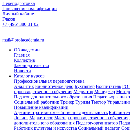
Переподготовка
Повышение квалификации
Личный кабинет
Глазов
+7 (495) 380-31-02
mail@profacademia.ru
Об академии
Главная
Коллектив
Законодательство
Новости
Каталог курсов
Профессиональная переподготовка
Аналитик
Библиотечное дело
Бухгалтер
Воспитатель
ГО 
производственного обучения
Медиатор
Менеджер
Метод
Педагог дополнительного образования
Педагог-организа
Социальный работник
Тренер
Туризм
Тьютор
Управлени
Повышение квалификации
Административно-хозяйственная деятельность
Библиотеч
Логист
Маркетолог
Мастер производственного обучения
дополнительного образования
Педагог-организатор
Педа
Работник культуры и искусства
Социальный педагог
Соц