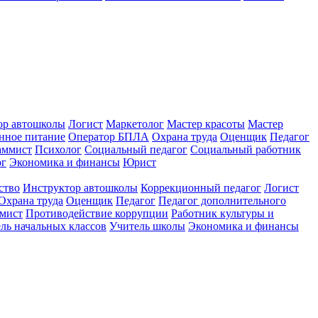
ор автошколы
Логист
Маркетолог
Мастер красоты
Мастер
нное питание
Оператор БПЛА
Охрана труда
Оценщик
Педагог
аммист
Психолог
Социальный педагог
Социальный работник
ог
Экономика и финансы
Юрист
ство
Инструктор автошколы
Коррекционный педагог
Логист
Охрана труда
Оценщик
Педагог
Педагог дополнительного
мист
Противодействие коррупции
Работник культуры и
ль начальных классов
Учитель школы
Экономика и финансы