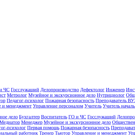
и ЧС
Госслужащий
Делопроизводство
Дефектолог
Инженер
Инс
ист
Метролог
Музейное и экскурсионное дело
Нутрициолог
Общ
тор
Педагог-психолог
Пожарная безопасность
Преподаватель ВУ
е и менеджмент
Управление персоналом
Учитель
Учитель началь
ное дело
Бухгалтер
Воспитатель
ГО и ЧС
Госслужащий
Делопро
Медиатор
Менеджер
Музейное и экскурсионное дело
Обществен
гог-психолог
Первая помощь
Пожарная безопасность
Преподава
иальный работник
Тренер
Тьютор
Управление и менеджмент
Уп