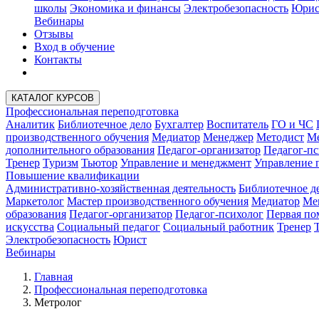
школы
Экономика и финансы
Электробезопасность
Юрис
Вебинары
Отзывы
Вход в обучение
Контакты
КАТАЛОГ КУРСОВ
Профессиональная переподготовка
Аналитик
Библиотечное дело
Бухгалтер
Воспитатель
ГО и ЧС
производственного обучения
Медиатор
Менеджер
Методист
Ме
дополнительного образования
Педагог-организатор
Педагог-пс
Тренер
Туризм
Тьютор
Управление и менеджмент
Управление 
Повышение квалификации
Административно-хозяйственная деятельность
Библиотечное д
Маркетолог
Мастер производственного обучения
Медиатор
Ме
образования
Педагог-организатор
Педагог-психолог
Первая п
искусства
Социальный педагог
Социальный работник
Тренер
Электробезопасность
Юрист
Вебинары
Главная
Профессиональная переподготовка
Метролог