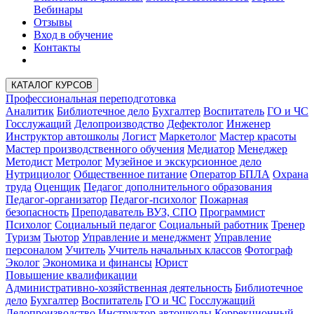
Вебинары
Отзывы
Вход в обучение
Контакты
КАТАЛОГ КУРСОВ
Профессиональная переподготовка
Аналитик
Библиотечное дело
Бухгалтер
Воспитатель
ГО и ЧС
Госслужащий
Делопроизводство
Дефектолог
Инженер
Инструктор автошколы
Логист
Маркетолог
Мастер красоты
Мастер производственного обучения
Медиатор
Менеджер
Методист
Метролог
Музейное и экскурсионное дело
Нутрициолог
Общественное питание
Оператор БПЛА
Охрана
труда
Оценщик
Педагог дополнительного образования
Педагог-организатор
Педагог-психолог
Пожарная
безопасность
Преподаватель ВУЗ, СПО
Программист
Психолог
Социальный педагог
Социальный работник
Тренер
Туризм
Тьютор
Управление и менеджмент
Управление
персоналом
Учитель
Учитель начальных классов
Фотограф
Эколог
Экономика и финансы
Юрист
Повышение квалификации
Административно-хозяйственная деятельность
Библиотечное
дело
Бухгалтер
Воспитатель
ГО и ЧС
Госслужащий
Делопроизводство
Инструктор автошколы
Коррекционный