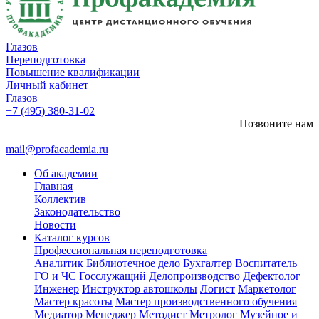
Глазов
Переподготовка
Повышение квалификации
Личный кабинет
Глазов
+7 (495) 380-31-02
Позвоните нам
mail@profacademia.ru
Об академии
Главная
Коллектив
Законодательство
Новости
Каталог курсов
Профессиональная переподготовка
Аналитик
Библиотечное дело
Бухгалтер
Воспитатель
ГО и ЧС
Госслужащий
Делопроизводство
Дефектолог
Инженер
Инструктор автошколы
Логист
Маркетолог
Мастер красоты
Мастер производственного обучения
Медиатор
Менеджер
Методист
Метролог
Музейное и