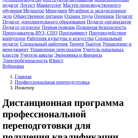
педагог
Логист
Маркетолог
Мастер производственного
обучения
Медиатор
Менеджер
Музейное и экскурсионное
дело
Общественное питание
Охрана труда
Оценщик
Педагог
Педагог дополнительного образования
Педагог-организатор
Педагог-психолог
Первая помощь
Пожарная безопасность
Преподаватель ВУЗ, СПО
Программист
Противодействие
коррупции
Работник культуры и искусства
Социальный
педагог
Социальный работник
Тренер
Тьютор
Управление и
менеджмент
Управление персоналом
Учитель начальных
классов
Учитель школы
Экономика и финансы
Электробезопасность
Юрист
Вебинары
Главная
Профессиональная переподготовка
Инженер
Дистанционная программа
профессиональной
переподготовки для
получения квалификации