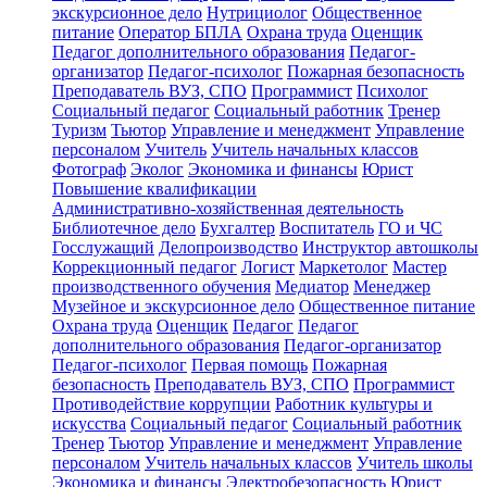
экскурсионное дело
Нутрициолог
Общественное
питание
Оператор БПЛА
Охрана труда
Оценщик
Педагог дополнительного образования
Педагог-
организатор
Педагог-психолог
Пожарная безопасность
Преподаватель ВУЗ, СПО
Программист
Психолог
Социальный педагог
Социальный работник
Тренер
Туризм
Тьютор
Управление и менеджмент
Управление
персоналом
Учитель
Учитель начальных классов
Фотограф
Эколог
Экономика и финансы
Юрист
Повышение квалификации
Административно-хозяйственная деятельность
Библиотечное дело
Бухгалтер
Воспитатель
ГО и ЧС
Госслужащий
Делопроизводство
Инструктор автошколы
Коррекционный педагог
Логист
Маркетолог
Мастер
производственного обучения
Медиатор
Менеджер
Музейное и экскурсионное дело
Общественное питание
Охрана труда
Оценщик
Педагог
Педагог
дополнительного образования
Педагог-организатор
Педагог-психолог
Первая помощь
Пожарная
безопасность
Преподаватель ВУЗ, СПО
Программист
Противодействие коррупции
Работник культуры и
искусства
Социальный педагог
Социальный работник
Тренер
Тьютор
Управление и менеджмент
Управление
персоналом
Учитель начальных классов
Учитель школы
Экономика и финансы
Электробезопасность
Юрист