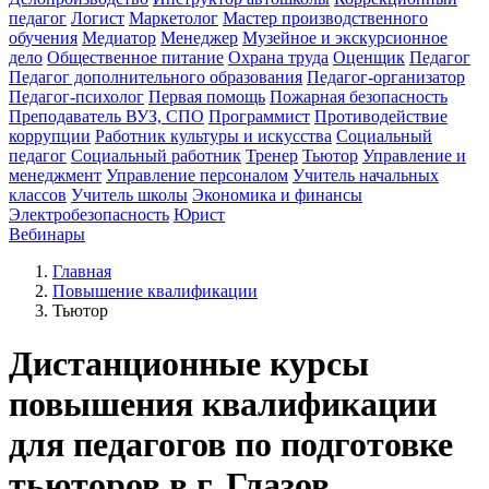
педагог
Логист
Маркетолог
Мастер производственного
обучения
Медиатор
Менеджер
Музейное и экскурсионное
дело
Общественное питание
Охрана труда
Оценщик
Педагог
Педагог дополнительного образования
Педагог-организатор
Педагог-психолог
Первая помощь
Пожарная безопасность
Преподаватель ВУЗ, СПО
Программист
Противодействие
коррупции
Работник культуры и искусства
Социальный
педагог
Социальный работник
Тренер
Тьютор
Управление и
менеджмент
Управление персоналом
Учитель начальных
классов
Учитель школы
Экономика и финансы
Электробезопасность
Юрист
Вебинары
Главная
Повышение квалификации
Тьютор
Дистанционные курсы
повышения квалификации
для педагогов по подготовке
тьюторов в г. Глазов