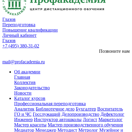
Глазов
Переподготовка
Повышение квалификации
Личный кабинет
Глазов
+7 (495) 380-31-02
Позвоните нам
mail@profacademia.ru
Об академии
Главная
Коллектив
Законодательство
Новости
Каталог курсов
Профессиональная переподготовка
Аналитик
Библиотечное дело
Бухгалтер
Воспитатель
ГО и ЧС
Госслужащий
Делопроизводство
Дефектолог
Инженер
Инструктор автошколы
Логист
Маркетолог
Мастер красоты
Мастер производственного обучения
Медиатор
Менеджер
Методист
Метролог
Музейное и