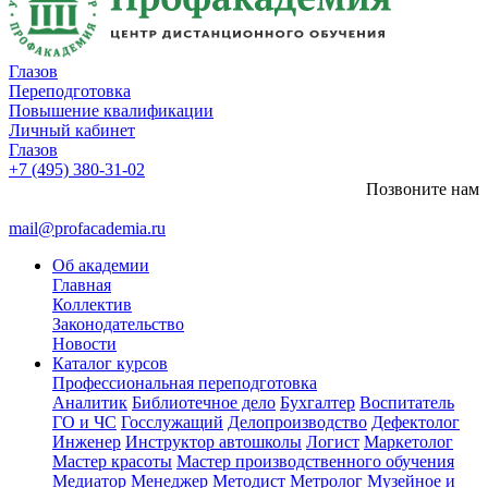
Глазов
Переподготовка
Повышение квалификации
Личный кабинет
Глазов
+7 (495) 380-31-02
Позвоните нам
mail@profacademia.ru
Об академии
Главная
Коллектив
Законодательство
Новости
Каталог курсов
Профессиональная переподготовка
Аналитик
Библиотечное дело
Бухгалтер
Воспитатель
ГО и ЧС
Госслужащий
Делопроизводство
Дефектолог
Инженер
Инструктор автошколы
Логист
Маркетолог
Мастер красоты
Мастер производственного обучения
Медиатор
Менеджер
Методист
Метролог
Музейное и