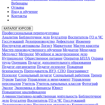
Вебинары
Отзывы
Вход в обучение
Контакты
КАТАЛОГ КУРСОВ
Профессиональная переподготовка
Аналитик
Библиотечное дело
Бухгалтер
Воспитатель
ГО и ЧС
Госслужащий
Делопроизводство
Дефектолог
Инженер
Инструктор автошколы
Логист
Маркетолог
Мастер красоты
Мастер производственного обучения
Медиатор
Менеджер
Методист
Метролог
Музейное и экскурсионное дело
Нутрициолог
Общественное питание
Оператор БПЛА
Охрана
труда
Оценщик
Педагог дополнительного образования
Педагог-организатор
Педагог-психолог
Пожарная
безопасность
Преподаватель ВУЗ, СПО
Программист
Психолог
Социальный педагог
Социальный работник
Тренер
Туризм
Тьютор
Управление и менеджмент
Управление
персоналом
Учитель
Учитель начальных классов
Фотограф
Эколог
Экономика и финансы
Юрист
Повышение квалификации
Административно-хозяйственная деятельность
Библиотечное
дело
Бухгалтер
Воспитатель
ГО и ЧС
Госслужащий
Делопроизводство
Инструктор автошколы
Коррекционный