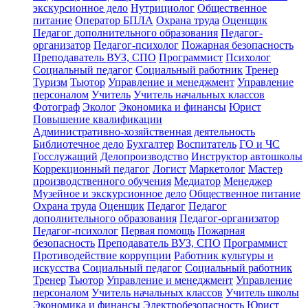
экскурсионное дело
Нутрициолог
Общественное
питание
Оператор БПЛА
Охрана труда
Оценщик
Педагог дополнительного образования
Педагог-
организатор
Педагог-психолог
Пожарная безопасность
Преподаватель ВУЗ, СПО
Программист
Психолог
Социальный педагог
Социальный работник
Тренер
Туризм
Тьютор
Управление и менеджмент
Управление
персоналом
Учитель
Учитель начальных классов
Фотограф
Эколог
Экономика и финансы
Юрист
Повышение квалификации
Административно-хозяйственная деятельность
Библиотечное дело
Бухгалтер
Воспитатель
ГО и ЧС
Госслужащий
Делопроизводство
Инструктор автошколы
Коррекционный педагог
Логист
Маркетолог
Мастер
производственного обучения
Медиатор
Менеджер
Музейное и экскурсионное дело
Общественное питание
Охрана труда
Оценщик
Педагог
Педагог
дополнительного образования
Педагог-организатор
Педагог-психолог
Первая помощь
Пожарная
безопасность
Преподаватель ВУЗ, СПО
Программист
Противодействие коррупции
Работник культуры и
искусства
Социальный педагог
Социальный работник
Тренер
Тьютор
Управление и менеджмент
Управление
персоналом
Учитель начальных классов
Учитель школы
Экономика и финансы
Электробезопасность
Юрист