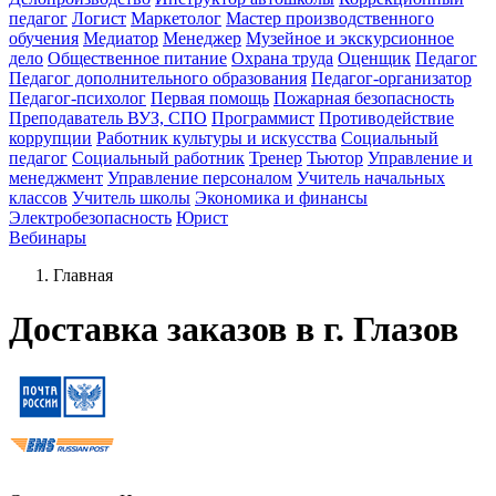
педагог
Логист
Маркетолог
Мастер производственного
обучения
Медиатор
Менеджер
Музейное и экскурсионное
дело
Общественное питание
Охрана труда
Оценщик
Педагог
Педагог дополнительного образования
Педагог-организатор
Педагог-психолог
Первая помощь
Пожарная безопасность
Преподаватель ВУЗ, СПО
Программист
Противодействие
коррупции
Работник культуры и искусства
Социальный
педагог
Социальный работник
Тренер
Тьютор
Управление и
менеджмент
Управление персоналом
Учитель начальных
классов
Учитель школы
Экономика и финансы
Электробезопасность
Юрист
Вебинары
Главная
Доставка заказов в г. Глазов