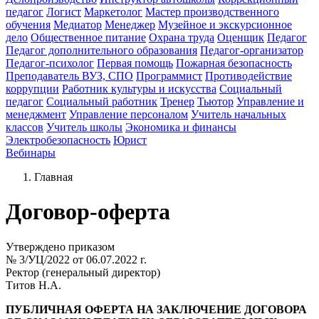
педагог
Логист
Маркетолог
Мастер производственного
обучения
Медиатор
Менеджер
Музейное и экскурсионное
дело
Общественное питание
Охрана труда
Оценщик
Педагог
Педагог дополнительного образования
Педагог-организатор
Педагог-психолог
Первая помощь
Пожарная безопасность
Преподаватель ВУЗ, СПО
Программист
Противодействие
коррупции
Работник культуры и искусства
Социальный
педагог
Социальный работник
Тренер
Тьютор
Управление и
менеджмент
Управление персоналом
Учитель начальных
классов
Учитель школы
Экономика и финансы
Электробезопасность
Юрист
Вебинары
Главная
Договор-оферта
Утверждено приказом
№ 3/УЦ/2022 от 06.07.2022 г.
Ректор (генеральный директор)
Титов Н.А.
ПУБЛИЧНАЯ ОФЕРТА НА ЗАКЛЮЧЕНИЕ ДОГОВОРА