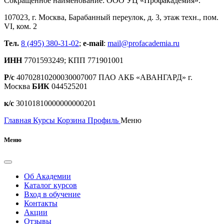
Сокращенное наименование: ООО УЦ «Профакадемия».
107023, г. Москва, Барабанный переулок, д. 3, этаж техн., пом.
VI, ком. 2
Тел.
8 (495) 380-31-02
;
e-mail
:
mail@profacademia.ru
ИНН
7701593249; КПП 771901001
Р/с
40702810200030007007 ПАО АКБ «АВАНГАРД» г.
Москва
БИК
044525201
к/с
30101810000000000201
Главная
Курсы
Корзина
Профиль
Меню
Меню
Об Академии
Каталог курсов
Вход в обучение
Контакты
Акции
Отзывы