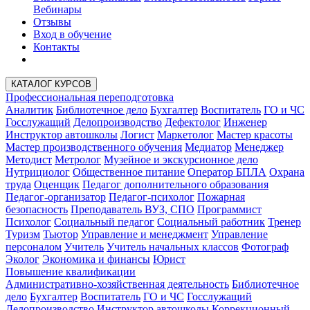
Вебинары
Отзывы
Вход в обучение
Контакты
КАТАЛОГ КУРСОВ
Профессиональная переподготовка
Аналитик
Библиотечное дело
Бухгалтер
Воспитатель
ГО и ЧС
Госслужащий
Делопроизводство
Дефектолог
Инженер
Инструктор автошколы
Логист
Маркетолог
Мастер красоты
Мастер производственного обучения
Медиатор
Менеджер
Методист
Метролог
Музейное и экскурсионное дело
Нутрициолог
Общественное питание
Оператор БПЛА
Охрана
труда
Оценщик
Педагог дополнительного образования
Педагог-организатор
Педагог-психолог
Пожарная
безопасность
Преподаватель ВУЗ, СПО
Программист
Психолог
Социальный педагог
Социальный работник
Тренер
Туризм
Тьютор
Управление и менеджмент
Управление
персоналом
Учитель
Учитель начальных классов
Фотограф
Эколог
Экономика и финансы
Юрист
Повышение квалификации
Административно-хозяйственная деятельность
Библиотечное
дело
Бухгалтер
Воспитатель
ГО и ЧС
Госслужащий
Делопроизводство
Инструктор автошколы
Коррекционный