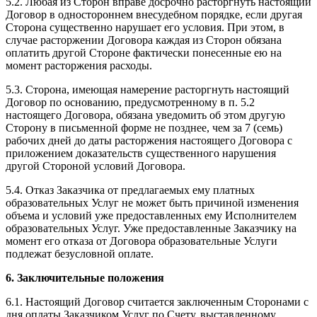
5.2. Любая из Сторон вправе досрочно расторгнуть настоящий
Договор в одностороннем внесудебном порядке, если другая
Сторона существенно нарушает его условия. При этом, в
случае расторжении Договора каждая из Сторон обязана
оплатить другой Стороне фактически понесенные ею на
момент расторжения расходы.
5.3. Сторона, имеющая намерение расторгнуть настоящий
Договор по основанию, предусмотренному в п. 5.2
настоящего Договора, обязана уведомить об этом другую
Сторону в письменной форме не позднее, чем за 7 (семь)
рабочих дней до даты расторжения настоящего Договора с
приложением доказательств существенного нарушения
другой Стороной условий Договора.
5.4. Отказ Заказчика от предлагаемых ему платных
образовательных Услуг не может быть причиной изменения
объема и условий уже предоставленных ему Исполнителем
образовательных Услуг. Уже предоставленные Заказчику на
момент его отказа от Договора образовательные Услуги
подлежат безусловной оплате.
6. Заключительные положения
6.1. Настоящий Договор считается заключенным Сторонами с
дня оплаты Заказчиком Услуг по Счету, выставленному