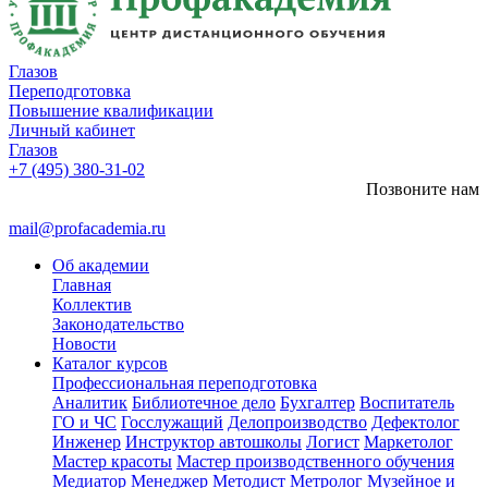
Глазов
Переподготовка
Повышение квалификации
Личный кабинет
Глазов
+7 (495) 380-31-02
Позвоните нам
mail@profacademia.ru
Об академии
Главная
Коллектив
Законодательство
Новости
Каталог курсов
Профессиональная переподготовка
Аналитик
Библиотечное дело
Бухгалтер
Воспитатель
ГО и ЧС
Госслужащий
Делопроизводство
Дефектолог
Инженер
Инструктор автошколы
Логист
Маркетолог
Мастер красоты
Мастер производственного обучения
Медиатор
Менеджер
Методист
Метролог
Музейное и