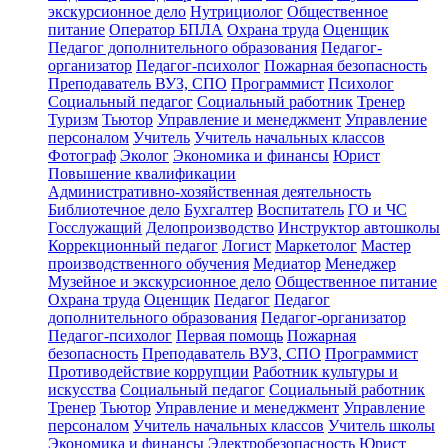
экскурсионное дело
Нутрициолог
Общественное
питание
Оператор БПЛА
Охрана труда
Оценщик
Педагог дополнительного образования
Педагог-
организатор
Педагог-психолог
Пожарная безопасность
Преподаватель ВУЗ, СПО
Программист
Психолог
Социальный педагог
Социальный работник
Тренер
Туризм
Тьютор
Управление и менеджмент
Управление
персоналом
Учитель
Учитель начальных классов
Фотограф
Эколог
Экономика и финансы
Юрист
Повышение квалификации
Административно-хозяйственная деятельность
Библиотечное дело
Бухгалтер
Воспитатель
ГО и ЧС
Госслужащий
Делопроизводство
Инструктор автошколы
Коррекционный педагог
Логист
Маркетолог
Мастер
производственного обучения
Медиатор
Менеджер
Музейное и экскурсионное дело
Общественное питание
Охрана труда
Оценщик
Педагог
Педагог
дополнительного образования
Педагог-организатор
Педагог-психолог
Первая помощь
Пожарная
безопасность
Преподаватель ВУЗ, СПО
Программист
Противодействие коррупции
Работник культуры и
искусства
Социальный педагог
Социальный работник
Тренер
Тьютор
Управление и менеджмент
Управление
персоналом
Учитель начальных классов
Учитель школы
Экономика и финансы
Электробезопасность
Юрист