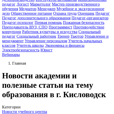
педагог
Логист
Маркетолог
Мастер производственного
обучения
Медиатор
Менеджер
Музейное и экскурсионное
дело
Общественное питание
Охрана труда
Оценщик
Педагог
Педагог дополнительного образования
Педагог-организатор
Педагог-психолог
Первая помощь
Пожарная безопасность
Преподаватель ВУЗ, СПО
Программист
Противодействие
коррупции
Работник культуры и искусства
Социальный
педагог
Социальный работник
Тренер
Тьютор
Управление и
менеджмент
Управление персоналом
Учитель начальных
классов
Учитель школы
Экономика и финансы
Электробезопасность
Юрист
Вебинары
Главная
Новости академии и
полезные статьи на тему
образования в г. Кисловодск
Категории
Новости учебного центра