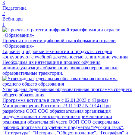
3
Педагогика
2
Вебинары
1
Проекты стратегии цифровой трансформации отрасли
«Образования»
Гаджеты, цифровые технологии и продукты сегодня
конкурируют с учебной деятельностью за внимание ученика.
Необходима их интеграция в процесс обучения,
индивидуализация образования, включая персональные
образовательные траектории.
Утверждена федеральная образовательная программа среднего
общего образования
Программа вступила в силу с 02.01.2023 г. (Приказ
Минпросвещения России от 23.11.2022 N 1014) При
разработке ООП СОО образовательная организация
предусматривает непосредственное применение при
реализации обязательной части ООП СОО федеральных
рабочих программ по учебным предметам "Русский язык",
"Литература", "История", "Обществознание", "География" и