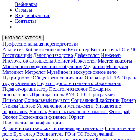
Вебинары
Отзывы
Вход в обучение
Контакты
КАТАЛОГ КУРСОВ
Профессиональная переподготовка
Аналитик
Библиотечное дело
Бухгалтер
Воспитатель
ГО и ЧС
Госслужащий
Делопроизводство
Дефектолог
Инженер
Инструктор автошколы
Логист
Маркетолог
Мастер красоты
Мастер производственного обучения
Медиатор
Менеджер
Методист
Метролог
Музейное и экскурсионное дело
Нутрициолог
Общественное питание
Оператор БПЛА
Охрана
труда
Оценщик
Педагог дополнительного образования
Педагог-организатор
Педагог-психолог
Пожарная
безопасность
Преподаватель ВУЗ, СПО
Программист
Психолог
Социальный педагог
Социальный работник
Тренер
Туризм
Тьютор
Управление и менеджмент
Управление
персоналом
Учитель
Учитель начальных классов
Фотограф
Эколог
Экономика и финансы
Юрист
Повышение квалификации
Административно-хозяйственная деятельность
Библиотечное
дело
Бухгалтер
Воспитатель
ГО и ЧС
Госслужащий
Делопроизводство
Инструктор автошколы
Коррекционный