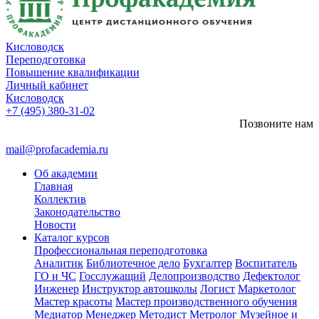
Кисловодск
Переподготовка
Повышение квалификации
Личный кабинет
Кисловодск
+7 (495) 380-31-02
Позвоните нам
mail@profacademia.ru
Об академии
Главная
Коллектив
Законодательство
Новости
Каталог курсов
Профессиональная переподготовка
Аналитик
Библиотечное дело
Бухгалтер
Воспитатель
ГО и ЧС
Госслужащий
Делопроизводство
Дефектолог
Инженер
Инструктор автошколы
Логист
Маркетолог
Мастер красоты
Мастер производственного обучения
Медиатор
Менеджер
Методист
Метролог
Музейное и