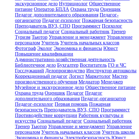
экскурсионное дело
Нутрициолог
Общественное
питание
Оператор БПЛА
Охрана труда
Оценщик
Педагог дополнительного образования
Педагог-
организатор
Педагог-психолог
Пожарная безопасность
Преподаватель ВУЗ, СПО
Программист
Психолог
Социальный педагог
Социальный работник
Тренер
Туризм
Тьютор
Управление и менеджмент
Управление
персоналом
Учитель
Учитель начальных классов
Фотограф
Эколог
Экономика и финансы
Юрист
Повышение квалификации
Административно-хозяйственная деятельность
Библиотечное дело
Бухгалтер
Воспитатель
ГО и ЧС
Госслужащий
Делопроизводство
Инструктор автошколы
Коррекционный педагог
Логист
Маркетолог
Мастер
производственного обучения
Медиатор
Менеджер
Музейное и экскурсионное дело
Общественное питание
Охрана труда
Оценщик
Педагог
Педагог
дополнительного образования
Педагог-организатор
Педагог-психолог
Первая помощь
Пожарная
безопасность
Преподаватель ВУЗ, СПО
Программист
Противодействие коррупции
Работник культуры и
искусства
Социальный педагог
Социальный работник
Тренер
Тьютор
Управление и менеджмент
Управление
персоналом
Учитель начальных классов
Учитель школы
Экономика и финансы
Электробезопасность
Юрист