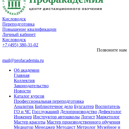
Кисловодск
Переподготовка
Повышение квалификации
Личный кабинет
Кисловодск
+7 (495) 380-31-02
Позвоните нам
mail@profacademia.ru
Об академии
Главная
Коллектив
Законодательство
Новости
Каталог курсов
Профессиональная переподготовка
Аналитик
Библиотечное дело
Бухгалтер
Воспитатель
ГО и ЧС
Госслужащий
Делопроизводство
Дефектолог
Инженер
Инструктор автошколы
Логист
Маркетолог
Мастер красоты
Мастер производственного обучения
Медиатор
Менеджер
Методист
Метролог
Музейное и