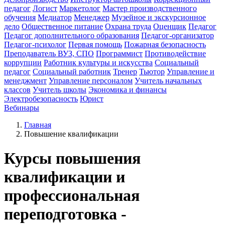
педагог
Логист
Маркетолог
Мастер производственного
обучения
Медиатор
Менеджер
Музейное и экскурсионное
дело
Общественное питание
Охрана труда
Оценщик
Педагог
Педагог дополнительного образования
Педагог-организатор
Педагог-психолог
Первая помощь
Пожарная безопасность
Преподаватель ВУЗ, СПО
Программист
Противодействие
коррупции
Работник культуры и искусства
Социальный
педагог
Социальный работник
Тренер
Тьютор
Управление и
менеджмент
Управление персоналом
Учитель начальных
классов
Учитель школы
Экономика и финансы
Электробезопасность
Юрист
Вебинары
Главная
Повышение квалификации
Курсы повышения
квалификации и
профессиональная
переподготовка -