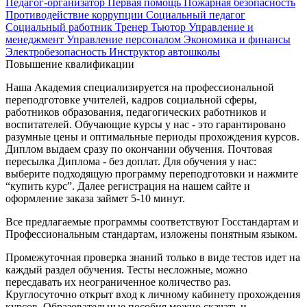
Педагог-организатор
Первая помощь
Пожарная безопасность
Противодействие коррупции
Социальный педагог
Социальный работник
Тренер
Тьютор
Управление и
менеджмент
Управление персоналом
Экономика и финансы
Электробезопасность
Инструктор автошколы
Повышение квалификации
Наша Академия специализируется на профессиональной
переподготовке учителей, кадров социальной сферы,
работников образования, педагогических работников и
воспитателей. Обучающие курсы у нас - это гарантировано
разумные цены и оптимальные периоды прохождения курсов.
Диплом выдаем сразу по окончании обучения. Почтовая
пересылка Диплома - без доплат. Для обучения у нас:
выберите подходящую программу переподготовки и нажмите
“купить курс”. Далее регистрация на нашем сайте и
оформление заказа займет 5-10 минут.
Все предлагаемые программы соответствуют Госстандартам и
Профессиональным стандартам, изложены понятным языком.
Промежуточная проверка знаний только в виде тестов идет на
каждый раздел обучения. Тесты несложные, можно
пересдавать их неограниченное количество раз.
Круглосуточно открыт вход к личному кабинету прохождения
курсов. Образовательные пособия можно скачать и