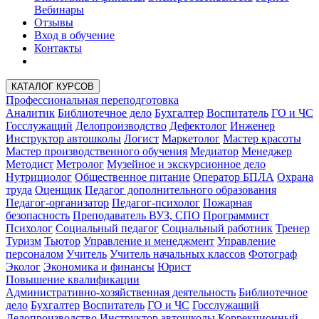
Вебинары
Отзывы
Вход в обучение
Контакты
КАТАЛОГ КУРСОВ
Профессиональная переподготовка
Аналитик
Библиотечное дело
Бухгалтер
Воспитатель
ГО и ЧС
Госслужащий
Делопроизводство
Дефектолог
Инженер
Инструктор автошколы
Логист
Маркетолог
Мастер красоты
Мастер производственного обучения
Медиатор
Менеджер
Методист
Метролог
Музейное и экскурсионное дело
Нутрициолог
Общественное питание
Оператор БПЛА
Охрана
труда
Оценщик
Педагог дополнительного образования
Педагог-организатор
Педагог-психолог
Пожарная
безопасность
Преподаватель ВУЗ, СПО
Программист
Психолог
Социальный педагог
Социальный работник
Тренер
Туризм
Тьютор
Управление и менеджмент
Управление
персоналом
Учитель
Учитель начальных классов
Фотограф
Эколог
Экономика и финансы
Юрист
Повышение квалификации
Административно-хозяйственная деятельность
Библиотечное
дело
Бухгалтер
Воспитатель
ГО и ЧС
Госслужащий
Делопроизводство
Инструктор автошколы
Коррекционный