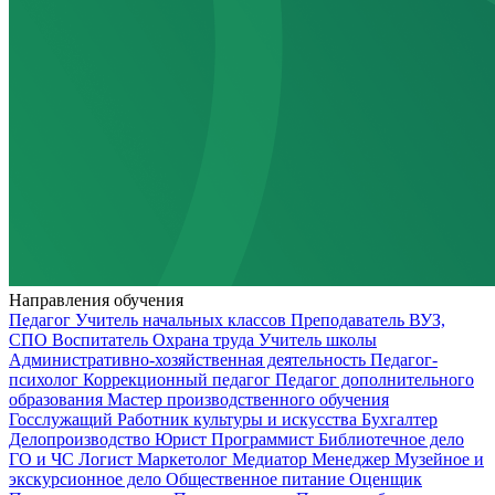
Направления обучения
Педагог
Учитель начальных классов
Преподаватель ВУЗ,
СПО
Воспитатель
Охрана труда
Учитель школы
Административно-хозяйственная деятельность
Педагог-
психолог
Коррекционный педагог
Педагог дополнительного
образования
Мастер производственного обучения
Госслужащий
Работник культуры и искусства
Бухгалтер
Делопроизводство
Юрист
Программист
Библиотечное дело
ГО и ЧС
Логист
Маркетолог
Медиатор
Менеджер
Музейное и
экскурсионное дело
Общественное питание
Оценщик