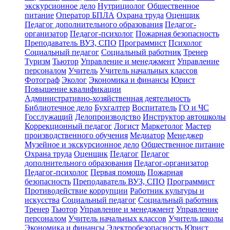
экскурсионное дело
Нутрициолог
Общественное
питание
Оператор БПЛА
Охрана труда
Оценщик
Педагог дополнительного образования
Педагог-
организатор
Педагог-психолог
Пожарная безопасность
Преподаватель ВУЗ, СПО
Программист
Психолог
Социальный педагог
Социальный работник
Тренер
Туризм
Тьютор
Управление и менеджмент
Управление
персоналом
Учитель
Учитель начальных классов
Фотограф
Эколог
Экономика и финансы
Юрист
Повышение квалификации
Административно-хозяйственная деятельность
Библиотечное дело
Бухгалтер
Воспитатель
ГО и ЧС
Госслужащий
Делопроизводство
Инструктор автошколы
Коррекционный педагог
Логист
Маркетолог
Мастер
производственного обучения
Медиатор
Менеджер
Музейное и экскурсионное дело
Общественное питание
Охрана труда
Оценщик
Педагог
Педагог
дополнительного образования
Педагог-организатор
Педагог-психолог
Первая помощь
Пожарная
безопасность
Преподаватель ВУЗ, СПО
Программист
Противодействие коррупции
Работник культуры и
искусства
Социальный педагог
Социальный работник
Тренер
Тьютор
Управление и менеджмент
Управление
персоналом
Учитель начальных классов
Учитель школы
Экономика и финансы
Электробезопасность
Юрист