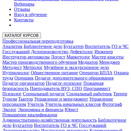
Вебинары
Отзывы
Вход в обучение
Контакты
КАТАЛОГ КУРСОВ
Профессиональная переподготовка
Аналитик
Библиотечное дело
Бухгалтер
Воспитатель
ГО и ЧС
Госслужащий
Делопроизводство
Дефектолог
Инженер
Инструктор автошколы
Логист
Маркетолог
Мастер красоты
Мастер производственного обучения
Медиатор
Менеджер
Методист
Метролог
Музейное и экскурсионное дело
Нутрициолог
Общественное питание
Оператор БПЛА
Охрана
труда
Оценщик
Педагог дополнительного образования
Педагог-организатор
Педагог-психолог
Пожарная
безопасность
Преподаватель ВУЗ, СПО
Программист
Психолог
Социальный педагог
Социальный работник
Тренер
Туризм
Тьютор
Управление и менеджмент
Управление
персоналом
Учитель
Учитель начальных классов
Фотограф
Эколог
Экономика и финансы
Юрист
Повышение квалификации
Административно-хозяйственная деятельность
Библиотечное
дело
Бухгалтер
Воспитатель
ГО и ЧС
Госслужащий
Делопроизводство
Инструктор автошколы
Коррекционный