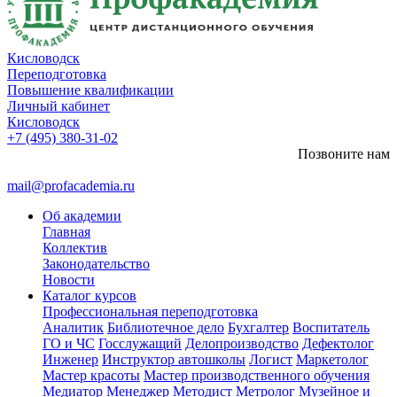
Кисловодск
Переподготовка
Повышение квалификации
Личный кабинет
Кисловодск
+7 (495) 380-31-02
Позвоните нам
mail@profacademia.ru
Об академии
Главная
Коллектив
Законодательство
Новости
Каталог курсов
Профессиональная переподготовка
Аналитик
Библиотечное дело
Бухгалтер
Воспитатель
ГО и ЧС
Госслужащий
Делопроизводство
Дефектолог
Инженер
Инструктор автошколы
Логист
Маркетолог
Мастер красоты
Мастер производственного обучения
Медиатор
Менеджер
Методист
Метролог
Музейное и