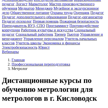
педагог
Логист
Маркетолог
Мастер производственного
обучения
Медиатор
Менеджер
Музейное и экскурсионное
дело
Общественное питание
Охрана труда
Оценщик
Педагог
Педагог дополнительного образования
Педагог-организатор
Педагог-психолог
Первая помощь
Пожарная безопасность
Преподаватель ВУЗ, СПО
Программист
Противодействие
коррупции
Работник культуры и искусства
Социальный
педагог
Социальный работник
Тренер
Тьютор
Управление и
менеджмент
Управление персоналом
Учитель начальных
классов
Учитель школы
Экономика и финансы
Электробезопасность
Юрист
Вебинары
Главная
Профессиональная переподготовка
Метролог
Дистанционные курсы по
обучению метрологии для
метрологов в г. Кисловодск