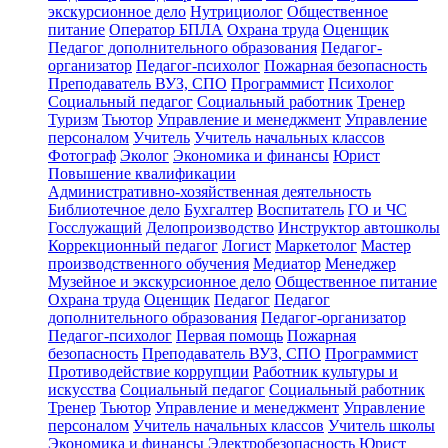
экскурсионное дело
Нутрициолог
Общественное
питание
Оператор БПЛА
Охрана труда
Оценщик
Педагог дополнительного образования
Педагог-
организатор
Педагог-психолог
Пожарная безопасность
Преподаватель ВУЗ, СПО
Программист
Психолог
Социальный педагог
Социальный работник
Тренер
Туризм
Тьютор
Управление и менеджмент
Управление
персоналом
Учитель
Учитель начальных классов
Фотограф
Эколог
Экономика и финансы
Юрист
Повышение квалификации
Административно-хозяйственная деятельность
Библиотечное дело
Бухгалтер
Воспитатель
ГО и ЧС
Госслужащий
Делопроизводство
Инструктор автошколы
Коррекционный педагог
Логист
Маркетолог
Мастер
производственного обучения
Медиатор
Менеджер
Музейное и экскурсионное дело
Общественное питание
Охрана труда
Оценщик
Педагог
Педагог
дополнительного образования
Педагог-организатор
Педагог-психолог
Первая помощь
Пожарная
безопасность
Преподаватель ВУЗ, СПО
Программист
Противодействие коррупции
Работник культуры и
искусства
Социальный педагог
Социальный работник
Тренер
Тьютор
Управление и менеджмент
Управление
персоналом
Учитель начальных классов
Учитель школы
Экономика и финансы
Электробезопасность
Юрист