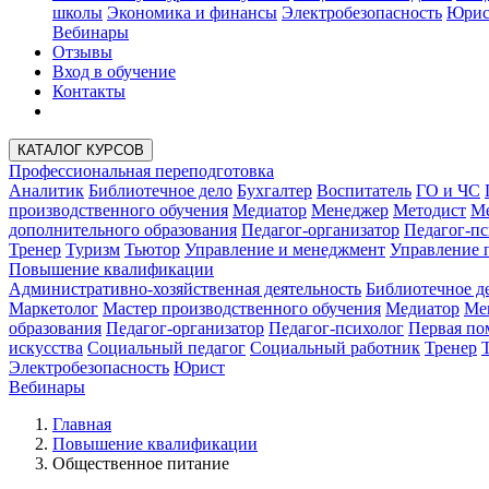
школы
Экономика и финансы
Электробезопасность
Юрис
Вебинары
Отзывы
Вход в обучение
Контакты
КАТАЛОГ КУРСОВ
Профессиональная переподготовка
Аналитик
Библиотечное дело
Бухгалтер
Воспитатель
ГО и ЧС
производственного обучения
Медиатор
Менеджер
Методист
Ме
дополнительного образования
Педагог-организатор
Педагог-пс
Тренер
Туризм
Тьютор
Управление и менеджмент
Управление 
Повышение квалификации
Административно-хозяйственная деятельность
Библиотечное д
Маркетолог
Мастер производственного обучения
Медиатор
Ме
образования
Педагог-организатор
Педагог-психолог
Первая п
искусства
Социальный педагог
Социальный работник
Тренер
Электробезопасность
Юрист
Вебинары
Главная
Повышение квалификации
Общественное питание