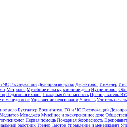
и ЧС
Госслужащий
Делопроизводство
Дефектолог
Инженер
Инс
ист
Метролог
Музейное и экскурсионное дело
Нутрициолог
Общ
тор
Педагог-психолог
Пожарная безопасность
Преподаватель ВУ
е и менеджмент
Управление персоналом
Учитель
Учитель началь
ное дело
Бухгалтер
Воспитатель
ГО и ЧС
Госслужащий
Делопро
Медиатор
Менеджер
Музейное и экскурсионное дело
Обществен
гог-психолог
Первая помощь
Пожарная безопасность
Преподава
иальный работник
Тренер
Тьютор
Управление и менеджмент
Уп