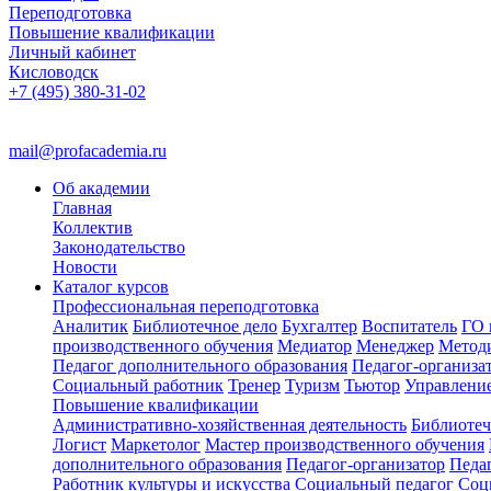
Переподготовка
Повышение квалификации
Личный кабинет
Кисловодск
+7 (495) 380-31-02
mail@profacademia.ru
Об академии
Главная
Коллектив
Законодательство
Новости
Каталог курсов
Профессиональная переподготовка
Аналитик
Библиотечное дело
Бухгалтер
Воспитатель
ГО 
производственного обучения
Медиатор
Менеджер
Метод
Педагог дополнительного образования
Педагог-организа
Социальный работник
Тренер
Туризм
Тьютор
Управлени
Повышение квалификации
Административно-хозяйственная деятельность
Библиотеч
Логист
Маркетолог
Мастер производственного обучения
дополнительного образования
Педагог-организатор
Педа
Работник культуры и искусства
Социальный педагог
Соц