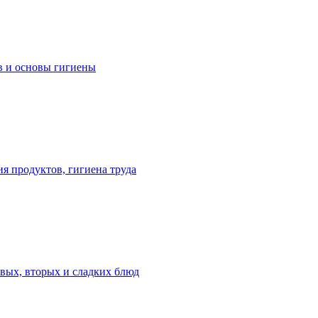
ов и основы гигиены
ия продуктов, гигиена труда
рвых, вторых и сладких блюд