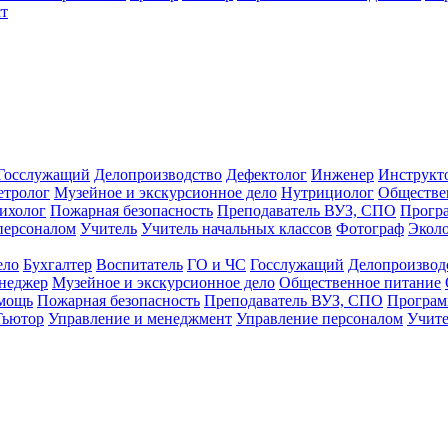
т
Госслужащий
Делопроизводство
Дефектолог
Инженер
Инструкт
тролог
Музейное и экскурсионное дело
Нутрициолог
Обществе
ихолог
Пожарная безопасность
Преподаватель ВУЗ, СПО
Прогр
персоналом
Учитель
Учитель начальных классов
Фотограф
Экол
ело
Бухгалтер
Воспитатель
ГО и ЧС
Госслужащий
Делопроизвод
неджер
Музейное и экскурсионное дело
Общественное питание
омощь
Пожарная безопасность
Преподаватель ВУЗ, СПО
Програм
Тьютор
Управление и менеджмент
Управление персоналом
Учите