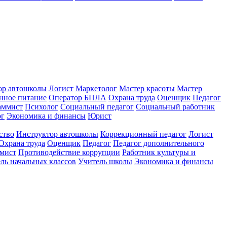
ор автошколы
Логист
Маркетолог
Мастер красоты
Мастер
нное питание
Оператор БПЛА
Охрана труда
Оценщик
Педагог
аммист
Психолог
Социальный педагог
Социальный работник
ог
Экономика и финансы
Юрист
ство
Инструктор автошколы
Коррекционный педагог
Логист
Охрана труда
Оценщик
Педагог
Педагог дополнительного
мист
Противодействие коррупции
Работник культуры и
ль начальных классов
Учитель школы
Экономика и финансы