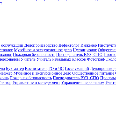
т
Госслужащий
Делопроизводство
Дефектолог
Инженер
Инструкт
тролог
Музейное и экскурсионное дело
Нутрициолог
Обществе
ихолог
Пожарная безопасность
Преподаватель ВУЗ, СПО
Прогр
персоналом
Учитель
Учитель начальных классов
Фотограф
Экол
ело
Бухгалтер
Воспитатель
ГО и ЧС
Госслужащий
Делопроизвод
неджер
Музейное и экскурсионное дело
Общественное питание
омощь
Пожарная безопасность
Преподаватель ВУЗ, СПО
Програм
Тьютор
Управление и менеджмент
Управление персоналом
Учите