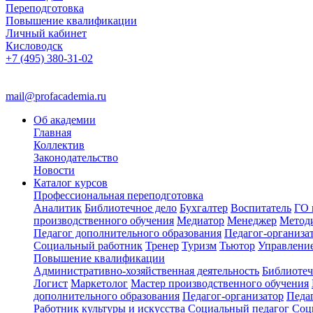
Переподготовка
Повышение квалификации
Личный кабинет
Кисловодск
+7 (495) 380-31-02
mail@profacademia.ru
Об академии
Главная
Коллектив
Законодательство
Новости
Каталог курсов
Профессиональная переподготовка
Аналитик
Библиотечное дело
Бухгалтер
Воспитатель
ГО 
производственного обучения
Медиатор
Менеджер
Метод
Педагог дополнительного образования
Педагог-организа
Социальный работник
Тренер
Туризм
Тьютор
Управлени
Повышение квалификации
Административно-хозяйственная деятельность
Библиотеч
Логист
Маркетолог
Мастер производственного обучения
дополнительного образования
Педагог-организатор
Педа
Работник культуры и искусства
Социальный педагог
Соц