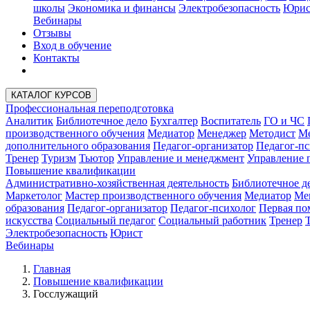
школы
Экономика и финансы
Электробезопасность
Юрис
Вебинары
Отзывы
Вход в обучение
Контакты
КАТАЛОГ КУРСОВ
Профессиональная переподготовка
Аналитик
Библиотечное дело
Бухгалтер
Воспитатель
ГО и ЧС
производственного обучения
Медиатор
Менеджер
Методист
Ме
дополнительного образования
Педагог-организатор
Педагог-пс
Тренер
Туризм
Тьютор
Управление и менеджмент
Управление 
Повышение квалификации
Административно-хозяйственная деятельность
Библиотечное д
Маркетолог
Мастер производственного обучения
Медиатор
Ме
образования
Педагог-организатор
Педагог-психолог
Первая п
искусства
Социальный педагог
Социальный работник
Тренер
Электробезопасность
Юрист
Вебинары
Главная
Повышение квалификации
Госслужащий