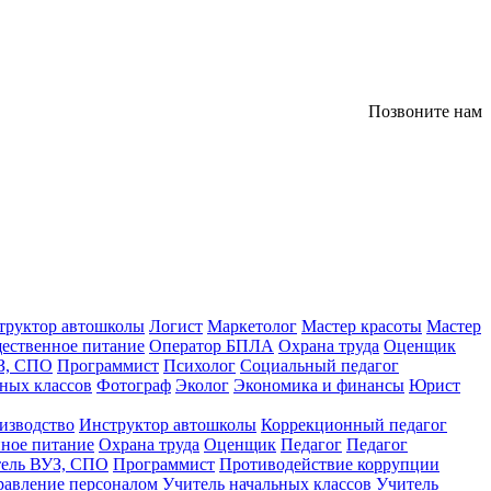
Позвоните нам
труктор автошколы
Логист
Маркетолог
Мастер красоты
Мастер
ественное питание
Оператор БПЛА
Охрана труда
Оценщик
З, СПО
Программист
Психолог
Социальный педагог
ных классов
Фотограф
Эколог
Экономика и финансы
Юрист
изводство
Инструктор автошколы
Коррекционный педагог
ное питание
Охрана труда
Оценщик
Педагог
Педагог
тель ВУЗ, СПО
Программист
Противодействие коррупции
равление персоналом
Учитель начальных классов
Учитель