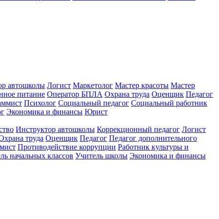
ор автошколы
Логист
Маркетолог
Мастер красоты
Мастер
нное питание
Оператор БПЛА
Охрана труда
Оценщик
Педагог
аммист
Психолог
Социальный педагог
Социальный работник
ог
Экономика и финансы
Юрист
ство
Инструктор автошколы
Коррекционный педагог
Логист
Охрана труда
Оценщик
Педагог
Педагог дополнительного
мист
Противодействие коррупции
Работник культуры и
ль начальных классов
Учитель школы
Экономика и финансы