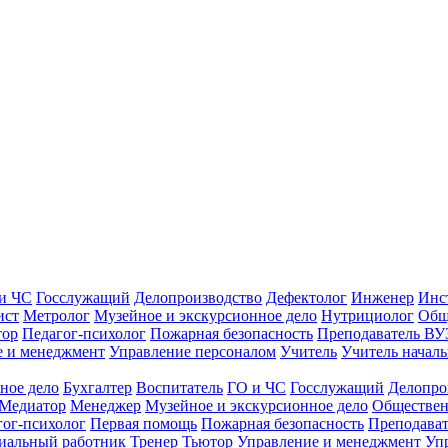
и ЧС
Госслужащий
Делопроизводство
Дефектолог
Инженер
Инс
ист
Метролог
Музейное и экскурсионное дело
Нутрициолог
Общ
тор
Педагог-психолог
Пожарная безопасность
Преподаватель ВУ
е и менеджмент
Управление персоналом
Учитель
Учитель началь
ное дело
Бухгалтер
Воспитатель
ГО и ЧС
Госслужащий
Делопро
Медиатор
Менеджер
Музейное и экскурсионное дело
Обществен
гог-психолог
Первая помощь
Пожарная безопасность
Преподава
иальный работник
Тренер
Тьютор
Управление и менеджмент
Уп