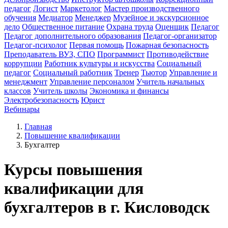
педагог
Логист
Маркетолог
Мастер производственного
обучения
Медиатор
Менеджер
Музейное и экскурсионное
дело
Общественное питание
Охрана труда
Оценщик
Педагог
Педагог дополнительного образования
Педагог-организатор
Педагог-психолог
Первая помощь
Пожарная безопасность
Преподаватель ВУЗ, СПО
Программист
Противодействие
коррупции
Работник культуры и искусства
Социальный
педагог
Социальный работник
Тренер
Тьютор
Управление и
менеджмент
Управление персоналом
Учитель начальных
классов
Учитель школы
Экономика и финансы
Электробезопасность
Юрист
Вебинары
Главная
Повышение квалификации
Бухгалтер
Курсы повышения
квалификации для
бухгалтеров в г. Кисловодск