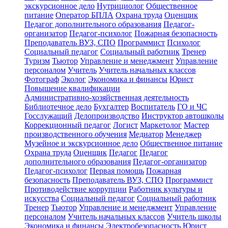
экскурсионное дело
Нутрициолог
Общественное
питание
Оператор БПЛА
Охрана труда
Оценщик
Педагог дополнительного образования
Педагог-
организатор
Педагог-психолог
Пожарная безопасность
Преподаватель ВУЗ, СПО
Программист
Психолог
Социальный педагог
Социальный работник
Тренер
Туризм
Тьютор
Управление и менеджмент
Управление
персоналом
Учитель
Учитель начальных классов
Фотограф
Эколог
Экономика и финансы
Юрист
Повышение квалификации
Административно-хозяйственная деятельность
Библиотечное дело
Бухгалтер
Воспитатель
ГО и ЧС
Госслужащий
Делопроизводство
Инструктор автошколы
Коррекционный педагог
Логист
Маркетолог
Мастер
производственного обучения
Медиатор
Менеджер
Музейное и экскурсионное дело
Общественное питание
Охрана труда
Оценщик
Педагог
Педагог
дополнительного образования
Педагог-организатор
Педагог-психолог
Первая помощь
Пожарная
безопасность
Преподаватель ВУЗ, СПО
Программист
Противодействие коррупции
Работник культуры и
искусства
Социальный педагог
Социальный работник
Тренер
Тьютор
Управление и менеджмент
Управление
персоналом
Учитель начальных классов
Учитель школы
Экономика и финансы
Электробезопасность
Юрист