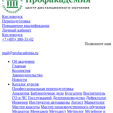
Кисловодск
Переподготовка
Повышение квалификации
Личный кабинет
Кисловодск
+7 (495) 380-31-02
Позвоните нам
mail@profacademia.ru
Об академии
Главная
Коллектив
Законодательство
Новости
Каталог курсов
Профессиональная переподготовка
Аналитик
Библиотечное дело
Бухгалтер
Воспитатель
ГО и ЧС
Госслужащий
Делопроизводство
Дефектолог
Инженер
Инструктор автошколы
Логист
Маркетолог
Мастер красоты
Мастер производственного обучения
Медиатор
Менеджер
Методист
Метролог
Музейное и