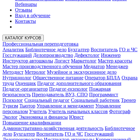
Вебинары
Отзывы
Вход в обучение
Контакты
КАТАЛОГ КУРСОВ
Профессиональная переподготовка
Аналитик
Библиотечное дело
Бухгалтер
Воспитатель
ГО и ЧС
Госслужащий
Делопроизводство
Дефектолог
Инженер
Инструктор автошколы
Логист
Маркетолог
Мастер красоты
Мастер производственного обучения
Медиатор
Менеджер
Методист
Метролог
Музейное и экскурсионное дело
Нутрициолог
Общественное питание
Оператор БПЛА
Охрана
труда
Оценщик
Педагог дополнительного образования
Педагог-организатор
Педагог-психолог
Пожарная
безопасность
Преподаватель ВУЗ, СПО
Программист
Психолог
Социальный педагог
Социальный работник
Тренер
Туризм
Тьютор
Управление и менеджмент
Управление
персоналом
Учитель
Учитель начальных классов
Фотограф
Эколог
Экономика и финансы
Юрист
Повышение квалификации
Административно-хозяйственная деятельность
Библиотечное
дело
Бухгалтер
Воспитатель
ГО и ЧС
Госслужащий
Делопроизводство
Инструктор автошколы
Коррекционный