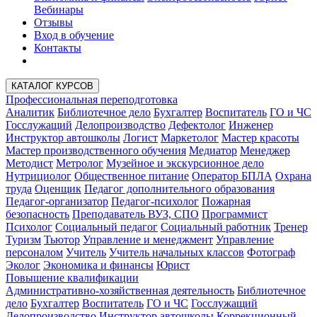
Вебинары
Отзывы
Вход в обучение
Контакты
КАТАЛОГ КУРСОВ
Профессиональная переподготовка
Аналитик
Библиотечное дело
Бухгалтер
Воспитатель
ГО и ЧС
Госслужащий
Делопроизводство
Дефектолог
Инженер
Инструктор автошколы
Логист
Маркетолог
Мастер красоты
Мастер производственного обучения
Медиатор
Менеджер
Методист
Метролог
Музейное и экскурсионное дело
Нутрициолог
Общественное питание
Оператор БПЛА
Охрана
труда
Оценщик
Педагог дополнительного образования
Педагог-организатор
Педагог-психолог
Пожарная
безопасность
Преподаватель ВУЗ, СПО
Программист
Психолог
Социальный педагог
Социальный работник
Тренер
Туризм
Тьютор
Управление и менеджмент
Управление
персоналом
Учитель
Учитель начальных классов
Фотограф
Эколог
Экономика и финансы
Юрист
Повышение квалификации
Административно-хозяйственная деятельность
Библиотечное
дело
Бухгалтер
Воспитатель
ГО и ЧС
Госслужащий
Делопроизводство
Инструктор автошколы
Коррекционный