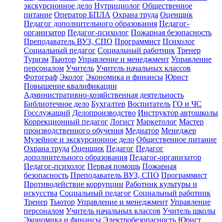
экскурсионное дело
Нутрициолог
Общественное
питание
Оператор БПЛА
Охрана труда
Оценщик
Педагог дополнительного образования
Педагог-
организатор
Педагог-психолог
Пожарная безопасность
Преподаватель ВУЗ, СПО
Программист
Психолог
Социальный педагог
Социальный работник
Тренер
Туризм
Тьютор
Управление и менеджмент
Управление
персоналом
Учитель
Учитель начальных классов
Фотограф
Эколог
Экономика и финансы
Юрист
Повышение квалификации
Административно-хозяйственная деятельность
Библиотечное дело
Бухгалтер
Воспитатель
ГО и ЧС
Госслужащий
Делопроизводство
Инструктор автошколы
Коррекционный педагог
Логист
Маркетолог
Мастер
производственного обучения
Медиатор
Менеджер
Музейное и экскурсионное дело
Общественное питание
Охрана труда
Оценщик
Педагог
Педагог
дополнительного образования
Педагог-организатор
Педагог-психолог
Первая помощь
Пожарная
безопасность
Преподаватель ВУЗ, СПО
Программист
Противодействие коррупции
Работник культуры и
искусства
Социальный педагог
Социальный работник
Тренер
Тьютор
Управление и менеджмент
Управление
персоналом
Учитель начальных классов
Учитель школы
Экономика и финансы
Электробезопасность
Юрист