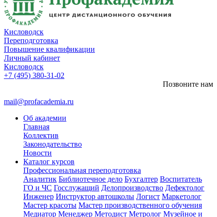
Кисловодск
Переподготовка
Повышение квалификации
Личный кабинет
Кисловодск
+7 (495) 380-31-02
Позвоните нам
mail@profacademia.ru
Об академии
Главная
Коллектив
Законодательство
Новости
Каталог курсов
Профессиональная переподготовка
Аналитик
Библиотечное дело
Бухгалтер
Воспитатель
ГО и ЧС
Госслужащий
Делопроизводство
Дефектолог
Инженер
Инструктор автошколы
Логист
Маркетолог
Мастер красоты
Мастер производственного обучения
Медиатор
Менеджер
Методист
Метролог
Музейное и