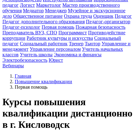
педагог
Логист
Маркетолог
Мастер производственного
обучения
Медиатор
Менеджер
Музейное и экскурсионное
дело
Общественное питание
Охрана труда
Оценщик
Педагог
Педагог дополнительного образования
Педагог-организатор
Педагог-психолог
Первая помощь
Пожарная безопасность
Преподаватель ВУЗ, СПО
Программист
Противодействие
коррупции
Работник культуры и искусства
Социальный
педагог
Социальный работник
Тренер
Тьютор
Управление и
менеджмент
Управление персоналом
Учитель начальных
классов
Учитель школы
Экономика и финансы
Электробезопасность
Юрист
Вебинары
Главная
Повышение квалификации
Первая помощь
Курсы повышения
квалификации дистанционно
в г. Кисловодск