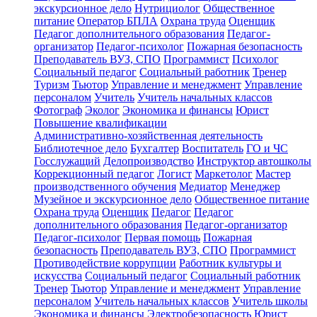
экскурсионное дело
Нутрициолог
Общественное
питание
Оператор БПЛА
Охрана труда
Оценщик
Педагог дополнительного образования
Педагог-
организатор
Педагог-психолог
Пожарная безопасность
Преподаватель ВУЗ, СПО
Программист
Психолог
Социальный педагог
Социальный работник
Тренер
Туризм
Тьютор
Управление и менеджмент
Управление
персоналом
Учитель
Учитель начальных классов
Фотограф
Эколог
Экономика и финансы
Юрист
Повышение квалификации
Административно-хозяйственная деятельность
Библиотечное дело
Бухгалтер
Воспитатель
ГО и ЧС
Госслужащий
Делопроизводство
Инструктор автошколы
Коррекционный педагог
Логист
Маркетолог
Мастер
производственного обучения
Медиатор
Менеджер
Музейное и экскурсионное дело
Общественное питание
Охрана труда
Оценщик
Педагог
Педагог
дополнительного образования
Педагог-организатор
Педагог-психолог
Первая помощь
Пожарная
безопасность
Преподаватель ВУЗ, СПО
Программист
Противодействие коррупции
Работник культуры и
искусства
Социальный педагог
Социальный работник
Тренер
Тьютор
Управление и менеджмент
Управление
персоналом
Учитель начальных классов
Учитель школы
Экономика и финансы
Электробезопасность
Юрист