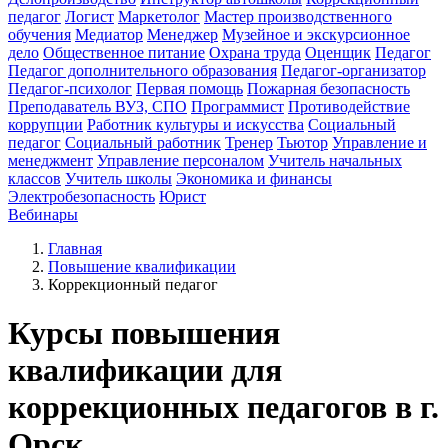
педагог
Логист
Маркетолог
Мастер производственного
обучения
Медиатор
Менеджер
Музейное и экскурсионное
дело
Общественное питание
Охрана труда
Оценщик
Педагог
Педагог дополнительного образования
Педагог-организатор
Педагог-психолог
Первая помощь
Пожарная безопасность
Преподаватель ВУЗ, СПО
Программист
Противодействие
коррупции
Работник культуры и искусства
Социальный
педагог
Социальный работник
Тренер
Тьютор
Управление и
менеджмент
Управление персоналом
Учитель начальных
классов
Учитель школы
Экономика и финансы
Электробезопасность
Юрист
Вебинары
Главная
Повышение квалификации
Коррекционный педагог
Курсы повышения
квалификации для
коррекционных педагогов в г.
Орск