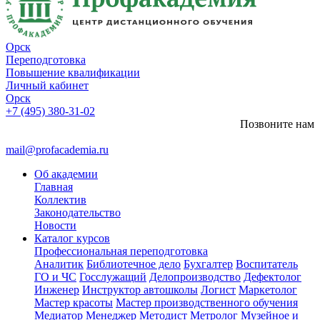
Орск
Переподготовка
Повышение квалификации
Личный кабинет
Орск
+7 (495) 380-31-02
Позвоните нам
mail@profacademia.ru
Об академии
Главная
Коллектив
Законодательство
Новости
Каталог курсов
Профессиональная переподготовка
Аналитик
Библиотечное дело
Бухгалтер
Воспитатель
ГО и ЧС
Госслужащий
Делопроизводство
Дефектолог
Инженер
Инструктор автошколы
Логист
Маркетолог
Мастер красоты
Мастер производственного обучения
Медиатор
Менеджер
Методист
Метролог
Музейное и