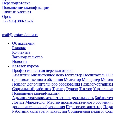
Переподготовка
Повышение квалификации
Личный кабинет
Орск
+7 (495) 380-31-02
mail@profacademia.ru
Об академии
Главная
Коллектив
Законодательство
Новости
Каталог курсов
Профессиональная переподготовка
Аналитик
Библиотечное дело
Бухгалтер
Воспитатель
ГО 
производственного обучения
Медиатор
Менеджер
Метод
Педагог дополнительного образования
Педагог-организа
Социальный работник
Тренер
Туризм
Тьютор
Управлени
Повышение квалификации
Административно-хозяйственная деятельность
Библиотеч
Логист
Маркетолог
Мастер производственного обучения
дополнительного образования
Педагог-организатор
Педа
Работник культуры и искусства
Социальный педагог
Соц