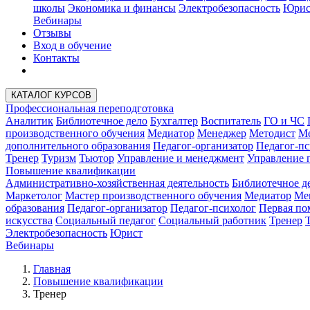
школы
Экономика и финансы
Электробезопасность
Юрис
Вебинары
Отзывы
Вход в обучение
Контакты
КАТАЛОГ КУРСОВ
Профессиональная переподготовка
Аналитик
Библиотечное дело
Бухгалтер
Воспитатель
ГО и ЧС
производственного обучения
Медиатор
Менеджер
Методист
Ме
дополнительного образования
Педагог-организатор
Педагог-пс
Тренер
Туризм
Тьютор
Управление и менеджмент
Управление 
Повышение квалификации
Административно-хозяйственная деятельность
Библиотечное д
Маркетолог
Мастер производственного обучения
Медиатор
Ме
образования
Педагог-организатор
Педагог-психолог
Первая п
искусства
Социальный педагог
Социальный работник
Тренер
Электробезопасность
Юрист
Вебинары
Главная
Повышение квалификации
Тренер