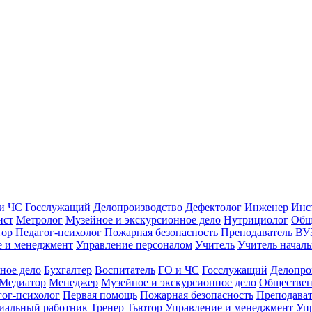
и ЧС
Госслужащий
Делопроизводство
Дефектолог
Инженер
Инс
ист
Метролог
Музейное и экскурсионное дело
Нутрициолог
Общ
тор
Педагог-психолог
Пожарная безопасность
Преподаватель ВУ
е и менеджмент
Управление персоналом
Учитель
Учитель началь
ное дело
Бухгалтер
Воспитатель
ГО и ЧС
Госслужащий
Делопро
Медиатор
Менеджер
Музейное и экскурсионное дело
Обществен
гог-психолог
Первая помощь
Пожарная безопасность
Преподава
иальный работник
Тренер
Тьютор
Управление и менеджмент
Уп