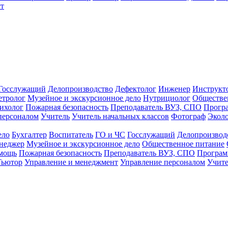
т
Госслужащий
Делопроизводство
Дефектолог
Инженер
Инструкт
тролог
Музейное и экскурсионное дело
Нутрициолог
Обществе
ихолог
Пожарная безопасность
Преподаватель ВУЗ, СПО
Прогр
персоналом
Учитель
Учитель начальных классов
Фотограф
Экол
ело
Бухгалтер
Воспитатель
ГО и ЧС
Госслужащий
Делопроизвод
неджер
Музейное и экскурсионное дело
Общественное питание
омощь
Пожарная безопасность
Преподаватель ВУЗ, СПО
Програм
Тьютор
Управление и менеджмент
Управление персоналом
Учите