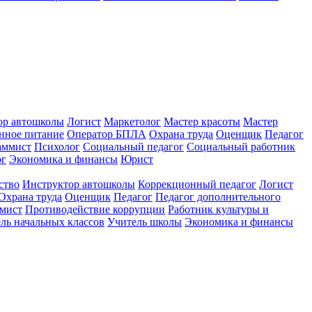
ор автошколы
Логист
Маркетолог
Мастер красоты
Мастер
нное питание
Оператор БПЛА
Охрана труда
Оценщик
Педагог
аммист
Психолог
Социальный педагог
Социальный работник
ог
Экономика и финансы
Юрист
ство
Инструктор автошколы
Коррекционный педагог
Логист
Охрана труда
Оценщик
Педагог
Педагог дополнительного
мист
Противодействие коррупции
Работник культуры и
ль начальных классов
Учитель школы
Экономика и финансы