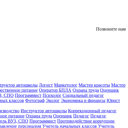
Позвоните нам
труктор автошколы
Логист
Маркетолог
Мастер красоты
Мастер
ественное питание
Оператор БПЛА
Охрана труда
Оценщик
З, СПО
Программист
Психолог
Социальный педагог
ных классов
Фотограф
Эколог
Экономика и финансы
Юрист
изводство
Инструктор автошколы
Коррекционный педагог
ное питание
Охрана труда
Оценщик
Педагог
Педагог
тель ВУЗ, СПО
Программист
Противодействие коррупции
равление персоналом
Учитель начальных классов
Учитель