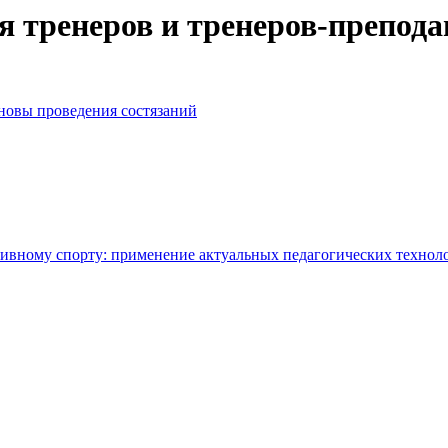
тренеров и тренеров-преподав
новы проведения состязаний
тивному спорту: применение актуальных педагогических техноло