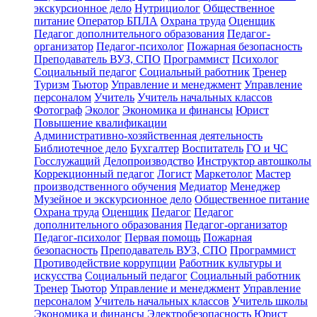
экскурсионное дело
Нутрициолог
Общественное
питание
Оператор БПЛА
Охрана труда
Оценщик
Педагог дополнительного образования
Педагог-
организатор
Педагог-психолог
Пожарная безопасность
Преподаватель ВУЗ, СПО
Программист
Психолог
Социальный педагог
Социальный работник
Тренер
Туризм
Тьютор
Управление и менеджмент
Управление
персоналом
Учитель
Учитель начальных классов
Фотограф
Эколог
Экономика и финансы
Юрист
Повышение квалификации
Административно-хозяйственная деятельность
Библиотечное дело
Бухгалтер
Воспитатель
ГО и ЧС
Госслужащий
Делопроизводство
Инструктор автошколы
Коррекционный педагог
Логист
Маркетолог
Мастер
производственного обучения
Медиатор
Менеджер
Музейное и экскурсионное дело
Общественное питание
Охрана труда
Оценщик
Педагог
Педагог
дополнительного образования
Педагог-организатор
Педагог-психолог
Первая помощь
Пожарная
безопасность
Преподаватель ВУЗ, СПО
Программист
Противодействие коррупции
Работник культуры и
искусства
Социальный педагог
Социальный работник
Тренер
Тьютор
Управление и менеджмент
Управление
персоналом
Учитель начальных классов
Учитель школы
Экономика и финансы
Электробезопасность
Юрист