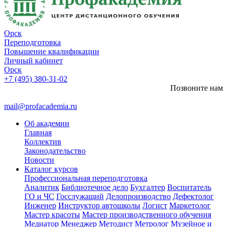
Орск
Переподготовка
Повышение квалификации
Личный кабинет
Орск
+7 (495) 380-31-02
Позвоните нам
mail@profacademia.ru
Об академии
Главная
Коллектив
Законодательство
Новости
Каталог курсов
Профессиональная переподготовка
Аналитик
Библиотечное дело
Бухгалтер
Воспитатель
ГО и ЧС
Госслужащий
Делопроизводство
Дефектолог
Инженер
Инструктор автошколы
Логист
Маркетолог
Мастер красоты
Мастер производственного обучения
Медиатор
Менеджер
Методист
Метролог
Музейное и