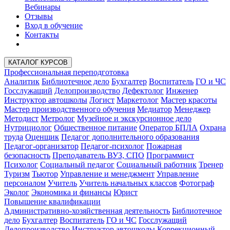
Вебинары
Отзывы
Вход в обучение
Контакты
КАТАЛОГ КУРСОВ
Профессиональная переподготовка
Аналитик
Библиотечное дело
Бухгалтер
Воспитатель
ГО и ЧС
Госслужащий
Делопроизводство
Дефектолог
Инженер
Инструктор автошколы
Логист
Маркетолог
Мастер красоты
Мастер производственного обучения
Медиатор
Менеджер
Методист
Метролог
Музейное и экскурсионное дело
Нутрициолог
Общественное питание
Оператор БПЛА
Охрана
труда
Оценщик
Педагог дополнительного образования
Педагог-организатор
Педагог-психолог
Пожарная
безопасность
Преподаватель ВУЗ, СПО
Программист
Психолог
Социальный педагог
Социальный работник
Тренер
Туризм
Тьютор
Управление и менеджмент
Управление
персоналом
Учитель
Учитель начальных классов
Фотограф
Эколог
Экономика и финансы
Юрист
Повышение квалификации
Административно-хозяйственная деятельность
Библиотечное
дело
Бухгалтер
Воспитатель
ГО и ЧС
Госслужащий
Делопроизводство
Инструктор автошколы
Коррекционный