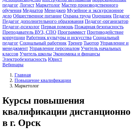
педагог
Логист
Маркетолог
Мастер производственного
обучения
Медиатор
Менеджер
Музейное и экскурсионное
дело
Общественное питание
Охрана труда
Оценщик
Педагог
Педагог дополнительного образования
Педагог-организатор
Педагог-психолог
Первая помощь
Пожарная безопасность
Преподаватель ВУЗ, СПО
Программист
Противодействие
коррупции
Работник культуры и искусства
Социальный
педагог
Социальный работник
Тренер
Тьютор
Управление и
менеджмент
Управление персоналом
Учитель начальных
классов
Учитель школы
Экономика и финансы
Электробезопасность
Юрист
Вебинары
Главная
Повышение квалификации
Маркетолог
Курсы повышения
квалификации дистанционно
в г. Орск