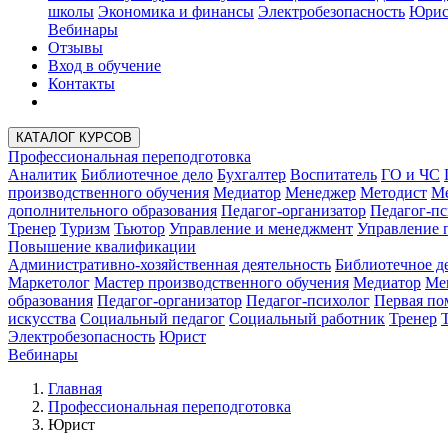
школы
Экономика и финансы
Электробезопасность
Юрис
Вебинары
Отзывы
Вход в обучение
Контакты
КАТАЛОГ КУРСОВ
Профессиональная переподготовка
Аналитик
Библиотечное дело
Бухгалтер
Воспитатель
ГО и ЧС
производственного обучения
Медиатор
Менеджер
Методист
Ме
дополнительного образования
Педагог-организатор
Педагог-пс
Тренер
Туризм
Тьютор
Управление и менеджмент
Управление 
Повышение квалификации
Административно-хозяйственная деятельность
Библиотечное д
Маркетолог
Мастер производственного обучения
Медиатор
Ме
образования
Педагог-организатор
Педагог-психолог
Первая п
искусства
Социальный педагог
Социальный работник
Тренер
Электробезопасность
Юрист
Вебинары
Главная
Профессиональная переподготовка
Юрист