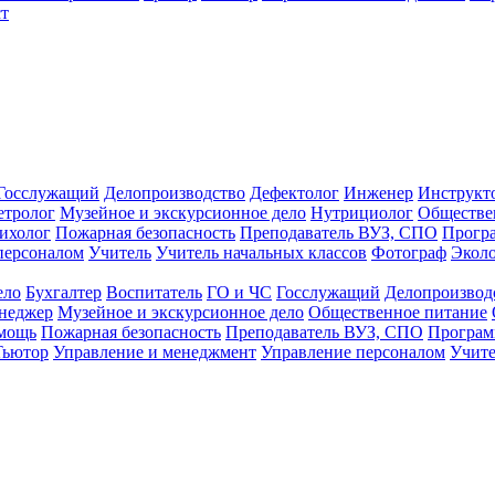
т
Госслужащий
Делопроизводство
Дефектолог
Инженер
Инструкт
тролог
Музейное и экскурсионное дело
Нутрициолог
Обществе
ихолог
Пожарная безопасность
Преподаватель ВУЗ, СПО
Прогр
персоналом
Учитель
Учитель начальных классов
Фотограф
Экол
ело
Бухгалтер
Воспитатель
ГО и ЧС
Госслужащий
Делопроизвод
неджер
Музейное и экскурсионное дело
Общественное питание
омощь
Пожарная безопасность
Преподаватель ВУЗ, СПО
Програм
Тьютор
Управление и менеджмент
Управление персоналом
Учите