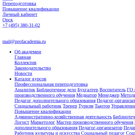
Переподготовка
Повышение квалификации
Личный кабинет
Орск
+7 (495) 380-31-02
mail@profacademia.ru
Об академии
Главная
Коллектив
Законодательство
Новости
Каталог курсов
Профессиональная переподготовка
Аналитик
Библиотечное дело
Бухгалтер
Воспитатель
ГО 
производственного обучения
Медиатор
Менеджер
Метод
Педагог дополнительного образования
Педагог-организа
Социальный работник
Тренер
Туризм
Тьютор
Управлени
Повышение квалификации
Административно-хозяйственная деятельность
Библиотеч
Логист
Маркетолог
Мастер производственного обучения
дополнительного образования
Педагог-организатор
Педа
Работник культуры и искусства
Социальный педагог
Соц