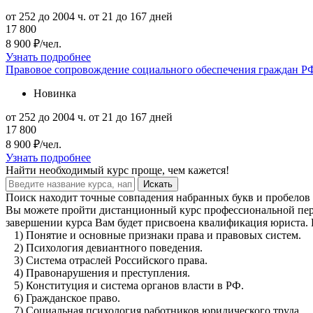
от 252 до 2004 ч.
от 21 до 167 дней
17 800
8 900 ₽/чел.
Узнать подробнее
Правовое сопровождение социального обеспечения граждан Р
Новинка
от 252 до 2004 ч.
от 21 до 167 дней
17 800
8 900 ₽/чел.
Узнать подробнее
Найти
необходимый курс
проще, чем кажется!
Искать
Поиск находит точные совпадения набранных букв и пробелов 
Вы можете пройти дистанционный курс профессиональной переп
завершении курса Вам будет присвоена квалификация юриста. В
1
) Понятие и основные признаки права и правовых систем.
2) Психология девиантного поведения.
3) Система отраслей Российского права.
4) Правонарушения и преступления.
5) Конституция и система органов власти в РФ.
6) Гражданское право.
7) Социальная психология работников юридического труда.