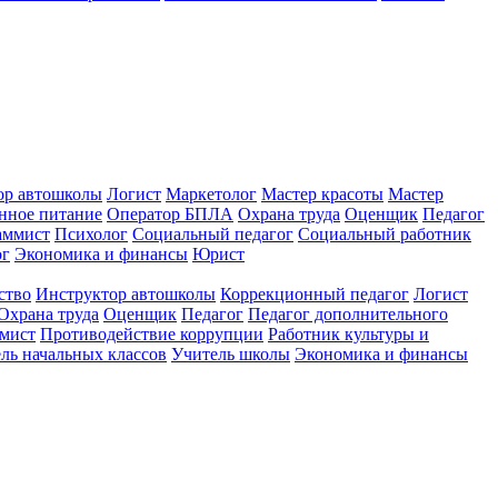
ор автошколы
Логист
Маркетолог
Мастер красоты
Мастер
нное питание
Оператор БПЛА
Охрана труда
Оценщик
Педагог
аммист
Психолог
Социальный педагог
Социальный работник
ог
Экономика и финансы
Юрист
ство
Инструктор автошколы
Коррекционный педагог
Логист
Охрана труда
Оценщик
Педагог
Педагог дополнительного
мист
Противодействие коррупции
Работник культуры и
ль начальных классов
Учитель школы
Экономика и финансы