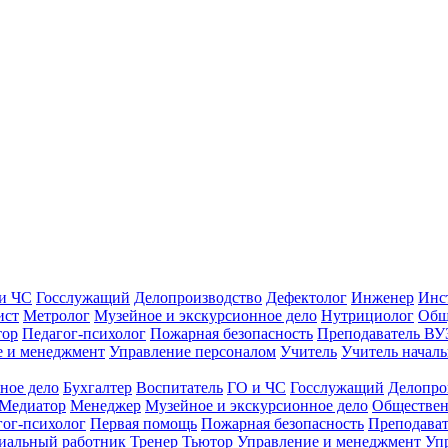
и ЧС
Госслужащий
Делопроизводство
Дефектолог
Инженер
Инс
ист
Метролог
Музейное и экскурсионное дело
Нутрициолог
Общ
тор
Педагог-психолог
Пожарная безопасность
Преподаватель ВУ
е и менеджмент
Управление персоналом
Учитель
Учитель началь
ное дело
Бухгалтер
Воспитатель
ГО и ЧС
Госслужащий
Делопро
Медиатор
Менеджер
Музейное и экскурсионное дело
Обществен
гог-психолог
Первая помощь
Пожарная безопасность
Преподава
иальный работник
Тренер
Тьютор
Управление и менеджмент
Уп