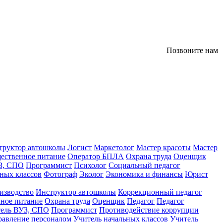
Позвоните нам
труктор автошколы
Логист
Маркетолог
Мастер красоты
Мастер
ественное питание
Оператор БПЛА
Охрана труда
Оценщик
З, СПО
Программист
Психолог
Социальный педагог
ных классов
Фотограф
Эколог
Экономика и финансы
Юрист
изводство
Инструктор автошколы
Коррекционный педагог
ное питание
Охрана труда
Оценщик
Педагог
Педагог
тель ВУЗ, СПО
Программист
Противодействие коррупции
равление персоналом
Учитель начальных классов
Учитель