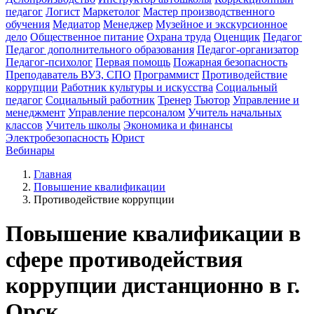
педагог
Логист
Маркетолог
Мастер производственного
обучения
Медиатор
Менеджер
Музейное и экскурсионное
дело
Общественное питание
Охрана труда
Оценщик
Педагог
Педагог дополнительного образования
Педагог-организатор
Педагог-психолог
Первая помощь
Пожарная безопасность
Преподаватель ВУЗ, СПО
Программист
Противодействие
коррупции
Работник культуры и искусства
Социальный
педагог
Социальный работник
Тренер
Тьютор
Управление и
менеджмент
Управление персоналом
Учитель начальных
классов
Учитель школы
Экономика и финансы
Электробезопасность
Юрист
Вебинары
Главная
Повышение квалификации
Противодействие коррупции
Повышение квалификации в
сфере противодействия
коррупции дистанционно в г.
Орск