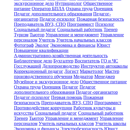
экскурсионное дело
Нутрициолог
Общественное
питание
Оператор БПЛА
Охрана труда
Оценщик
Педагог дополнительного образования
Педагог-
организатор
Педагог-психолог
Пожарная безопасность
Преподаватель ВУЗ, СПО
Программист
Психолог
Социальный педагог
Социальный работник
Тренер
Туризм
Тьютор
Управление и менеджмент
Управление
персоналом
Учитель
Учитель начальных классов
Фотограф
Эколог
Экономика и финансы
Юрист
Повышение квалификации
Административно-хозяйственная деятельность
Библиотечное дело
Бухгалтер
Воспитатель
ГО и ЧС
Госслужащий
Делопроизводство
Инструктор автошколы
Коррекционный педагог
Логист
Маркетолог
Мастер
производственного обучения
Медиатор
Менеджер
Музейное и экскурсионное дело
Общественное питание
Охрана труда
Оценщик
Педагог
Педагог
дополнительного образования
Педагог-организатор
Педагог-психолог
Первая помощь
Пожарная
безопасность
Преподаватель ВУЗ, СПО
Программист
Противодействие коррупции
Работник культуры и
искусства
Социальный педагог
Социальный работник
Тренер
Тьютор
Управление и менеджмент
Управление
персоналом
Учитель начальных классов
Учитель школы
Экономика и финансы
Электробезопасность
Юрист