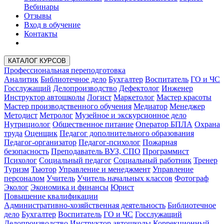
Вебинары
Отзывы
Вход в обучение
Контакты
КАТАЛОГ КУРСОВ
Профессиональная переподготовка
Аналитик
Библиотечное дело
Бухгалтер
Воспитатель
ГО и ЧС
Госслужащий
Делопроизводство
Дефектолог
Инженер
Инструктор автошколы
Логист
Маркетолог
Мастер красоты
Мастер производственного обучения
Медиатор
Менеджер
Методист
Метролог
Музейное и экскурсионное дело
Нутрициолог
Общественное питание
Оператор БПЛА
Охрана
труда
Оценщик
Педагог дополнительного образования
Педагог-организатор
Педагог-психолог
Пожарная
безопасность
Преподаватель ВУЗ, СПО
Программист
Психолог
Социальный педагог
Социальный работник
Тренер
Туризм
Тьютор
Управление и менеджмент
Управление
персоналом
Учитель
Учитель начальных классов
Фотограф
Эколог
Экономика и финансы
Юрист
Повышение квалификации
Административно-хозяйственная деятельность
Библиотечное
дело
Бухгалтер
Воспитатель
ГО и ЧС
Госслужащий
Делопроизводство
Инструктор автошколы
Коррекционный