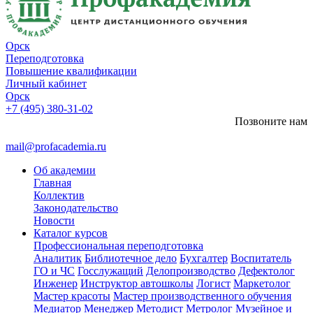
Орск
Переподготовка
Повышение квалификации
Личный кабинет
Орск
+7 (495) 380-31-02
Позвоните нам
mail@profacademia.ru
Об академии
Главная
Коллектив
Законодательство
Новости
Каталог курсов
Профессиональная переподготовка
Аналитик
Библиотечное дело
Бухгалтер
Воспитатель
ГО и ЧС
Госслужащий
Делопроизводство
Дефектолог
Инженер
Инструктор автошколы
Логист
Маркетолог
Мастер красоты
Мастер производственного обучения
Медиатор
Менеджер
Методист
Метролог
Музейное и