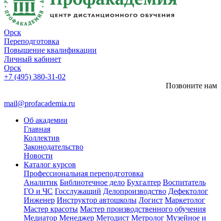
Орск
Переподготовка
Повышение квалификации
Личный кабинет
Орск
+7 (495) 380-31-02
Позвоните нам
mail@profacademia.ru
Об академии
Главная
Коллектив
Законодательство
Новости
Каталог курсов
Профессиональная переподготовка
Аналитик
Библиотечное дело
Бухгалтер
Воспитатель
ГО и ЧС
Госслужащий
Делопроизводство
Дефектолог
Инженер
Инструктор автошколы
Логист
Маркетолог
Мастер красоты
Мастер производственного обучения
Медиатор
Менеджер
Методист
Метролог
Музейное и