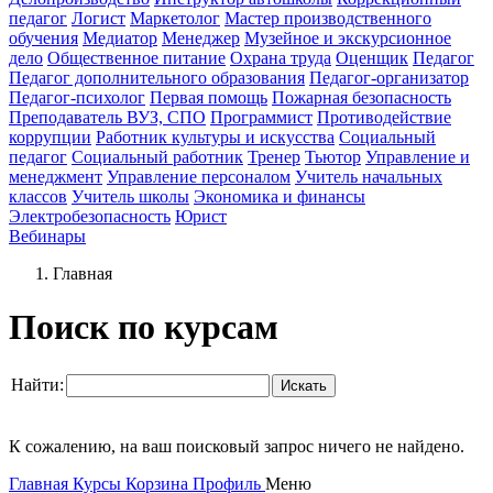
педагог
Логист
Маркетолог
Мастер производственного
обучения
Медиатор
Менеджер
Музейное и экскурсионное
дело
Общественное питание
Охрана труда
Оценщик
Педагог
Педагог дополнительного образования
Педагог-организатор
Педагог-психолог
Первая помощь
Пожарная безопасность
Преподаватель ВУЗ, СПО
Программист
Противодействие
коррупции
Работник культуры и искусства
Социальный
педагог
Социальный работник
Тренер
Тьютор
Управление и
менеджмент
Управление персоналом
Учитель начальных
классов
Учитель школы
Экономика и финансы
Электробезопасность
Юрист
Вебинары
Главная
Поиск по курсам
Найти:
К сожалению, на ваш поисковый запрос ничего не найдено.
Главная
Курсы
Корзина
Профиль
Меню