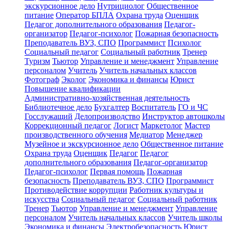
экскурсионное дело
Нутрициолог
Общественное
питание
Оператор БПЛА
Охрана труда
Оценщик
Педагог дополнительного образования
Педагог-
организатор
Педагог-психолог
Пожарная безопасность
Преподаватель ВУЗ, СПО
Программист
Психолог
Социальный педагог
Социальный работник
Тренер
Туризм
Тьютор
Управление и менеджмент
Управление
персоналом
Учитель
Учитель начальных классов
Фотограф
Эколог
Экономика и финансы
Юрист
Повышение квалификации
Административно-хозяйственная деятельность
Библиотечное дело
Бухгалтер
Воспитатель
ГО и ЧС
Госслужащий
Делопроизводство
Инструктор автошколы
Коррекционный педагог
Логист
Маркетолог
Мастер
производственного обучения
Медиатор
Менеджер
Музейное и экскурсионное дело
Общественное питание
Охрана труда
Оценщик
Педагог
Педагог
дополнительного образования
Педагог-организатор
Педагог-психолог
Первая помощь
Пожарная
безопасность
Преподаватель ВУЗ, СПО
Программист
Противодействие коррупции
Работник культуры и
искусства
Социальный педагог
Социальный работник
Тренер
Тьютор
Управление и менеджмент
Управление
персоналом
Учитель начальных классов
Учитель школы
Экономика и финансы
Электробезопасность
Юрист