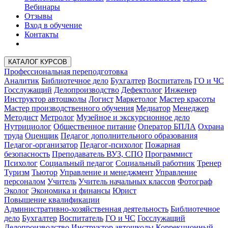
Вебинары
Отзывы
Вход в обучение
Контакты
КАТАЛОГ КУРСОВ
Профессиональная переподготовка
Аналитик
Библиотечное дело
Бухгалтер
Воспитатель
ГО и ЧС
Госслужащий
Делопроизводство
Дефектолог
Инженер
Инструктор автошколы
Логист
Маркетолог
Мастер красоты
Мастер производственного обучения
Медиатор
Менеджер
Методист
Метролог
Музейное и экскурсионное дело
Нутрициолог
Общественное питание
Оператор БПЛА
Охрана
труда
Оценщик
Педагог дополнительного образования
Педагог-организатор
Педагог-психолог
Пожарная
безопасность
Преподаватель ВУЗ, СПО
Программист
Психолог
Социальный педагог
Социальный работник
Тренер
Туризм
Тьютор
Управление и менеджмент
Управление
персоналом
Учитель
Учитель начальных классов
Фотограф
Эколог
Экономика и финансы
Юрист
Повышение квалификации
Административно-хозяйственная деятельность
Библиотечное
дело
Бухгалтер
Воспитатель
ГО и ЧС
Госслужащий
Делопроизводство
Инструктор автошколы
Коррекционный