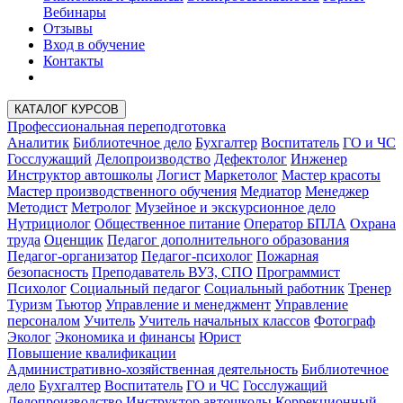
Вебинары
Отзывы
Вход в обучение
Контакты
КАТАЛОГ КУРСОВ
Профессиональная переподготовка
Аналитик
Библиотечное дело
Бухгалтер
Воспитатель
ГО и ЧС
Госслужащий
Делопроизводство
Дефектолог
Инженер
Инструктор автошколы
Логист
Маркетолог
Мастер красоты
Мастер производственного обучения
Медиатор
Менеджер
Методист
Метролог
Музейное и экскурсионное дело
Нутрициолог
Общественное питание
Оператор БПЛА
Охрана
труда
Оценщик
Педагог дополнительного образования
Педагог-организатор
Педагог-психолог
Пожарная
безопасность
Преподаватель ВУЗ, СПО
Программист
Психолог
Социальный педагог
Социальный работник
Тренер
Туризм
Тьютор
Управление и менеджмент
Управление
персоналом
Учитель
Учитель начальных классов
Фотограф
Эколог
Экономика и финансы
Юрист
Повышение квалификации
Административно-хозяйственная деятельность
Библиотечное
дело
Бухгалтер
Воспитатель
ГО и ЧС
Госслужащий
Делопроизводство
Инструктор автошколы
Коррекционный