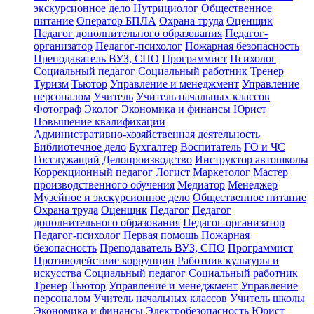
экскурсионное дело
Нутрициолог
Общественное
питание
Оператор БПЛА
Охрана труда
Оценщик
Педагог дополнительного образования
Педагог-
организатор
Педагог-психолог
Пожарная безопасность
Преподаватель ВУЗ, СПО
Программист
Психолог
Социальный педагог
Социальный работник
Тренер
Туризм
Тьютор
Управление и менеджмент
Управление
персоналом
Учитель
Учитель начальных классов
Фотограф
Эколог
Экономика и финансы
Юрист
Повышение квалификации
Административно-хозяйственная деятельность
Библиотечное дело
Бухгалтер
Воспитатель
ГО и ЧС
Госслужащий
Делопроизводство
Инструктор автошколы
Коррекционный педагог
Логист
Маркетолог
Мастер
производственного обучения
Медиатор
Менеджер
Музейное и экскурсионное дело
Общественное питание
Охрана труда
Оценщик
Педагог
Педагог
дополнительного образования
Педагог-организатор
Педагог-психолог
Первая помощь
Пожарная
безопасность
Преподаватель ВУЗ, СПО
Программист
Противодействие коррупции
Работник культуры и
искусства
Социальный педагог
Социальный работник
Тренер
Тьютор
Управление и менеджмент
Управление
персоналом
Учитель начальных классов
Учитель школы
Экономика и финансы
Электробезопасность
Юрист