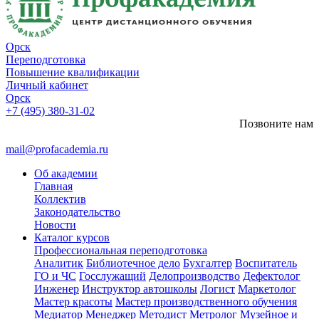
Орск
Переподготовка
Повышение квалификации
Личный кабинет
Орск
+7 (495) 380-31-02
Позвоните нам
mail@profacademia.ru
Об академии
Главная
Коллектив
Законодательство
Новости
Каталог курсов
Профессиональная переподготовка
Аналитик
Библиотечное дело
Бухгалтер
Воспитатель
ГО и ЧС
Госслужащий
Делопроизводство
Дефектолог
Инженер
Инструктор автошколы
Логист
Маркетолог
Мастер красоты
Мастер производственного обучения
Медиатор
Менеджер
Методист
Метролог
Музейное и