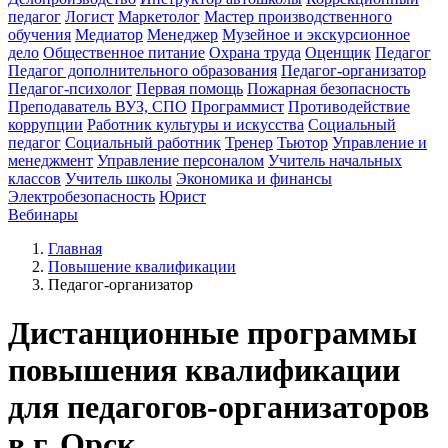
педагог
Логист
Маркетолог
Мастер производственного
обучения
Медиатор
Менеджер
Музейное и экскурсионное
дело
Общественное питание
Охрана труда
Оценщик
Педагог
Педагог дополнительного образования
Педагог-организатор
Педагог-психолог
Первая помощь
Пожарная безопасность
Преподаватель ВУЗ, СПО
Программист
Противодействие
коррупции
Работник культуры и искусства
Социальный
педагог
Социальный работник
Тренер
Тьютор
Управление и
менеджмент
Управление персоналом
Учитель начальных
классов
Учитель школы
Экономика и финансы
Электробезопасность
Юрист
Вебинары
Главная
Повышение квалификации
Педагог-организатор
Дистанционные программы
повышения квалификации
для педагогов-организаторов
в г. Орск