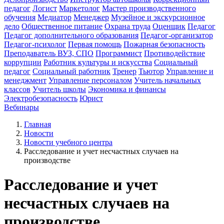
педагог
Логист
Маркетолог
Мастер производственного
обучения
Медиатор
Менеджер
Музейное и экскурсионное
дело
Общественное питание
Охрана труда
Оценщик
Педагог
Педагог дополнительного образования
Педагог-организатор
Педагог-психолог
Первая помощь
Пожарная безопасность
Преподаватель ВУЗ, СПО
Программист
Противодействие
коррупции
Работник культуры и искусства
Социальный
педагог
Социальный работник
Тренер
Тьютор
Управление и
менеджмент
Управление персоналом
Учитель начальных
классов
Учитель школы
Экономика и финансы
Электробезопасность
Юрист
Вебинары
Главная
Новости
Новости учебного центра
Расследование и учет несчастных случаев на
производстве
Расследование и учет
несчастных случаев на
производстве