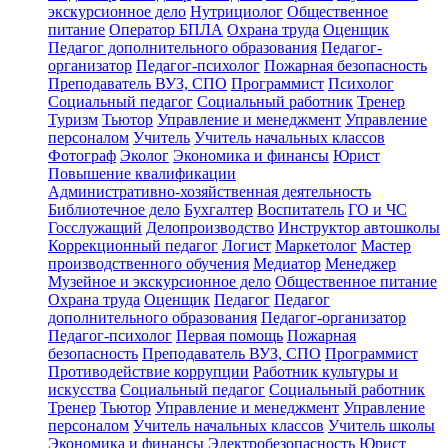
экскурсионное дело
Нутрициолог
Общественное
питание
Оператор БПЛА
Охрана труда
Оценщик
Педагог дополнительного образования
Педагог-
организатор
Педагог-психолог
Пожарная безопасность
Преподаватель ВУЗ, СПО
Программист
Психолог
Социальный педагог
Социальный работник
Тренер
Туризм
Тьютор
Управление и менеджмент
Управление
персоналом
Учитель
Учитель начальных классов
Фотограф
Эколог
Экономика и финансы
Юрист
Повышение квалификации
Административно-хозяйственная деятельность
Библиотечное дело
Бухгалтер
Воспитатель
ГО и ЧС
Госслужащий
Делопроизводство
Инструктор автошколы
Коррекционный педагог
Логист
Маркетолог
Мастер
производственного обучения
Медиатор
Менеджер
Музейное и экскурсионное дело
Общественное питание
Охрана труда
Оценщик
Педагог
Педагог
дополнительного образования
Педагог-организатор
Педагог-психолог
Первая помощь
Пожарная
безопасность
Преподаватель ВУЗ, СПО
Программист
Противодействие коррупции
Работник культуры и
искусства
Социальный педагог
Социальный работник
Тренер
Тьютор
Управление и менеджмент
Управление
персоналом
Учитель начальных классов
Учитель школы
Экономика и финансы
Электробезопасность
Юрист