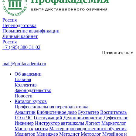
Россия
Переподготовка
Повышение квалификации
Личный кабинет
Россия
+7 (495) 380-31-02
Позвоните нам
mail@profacademia.ru
Об академии
Главная
Коллектив
Законодательство
Новости
Каталог курсов
Профессиональная переподготовка
Аналитик
Библиотечное дело
Бухгалтер
Воспитатель
ГО и ЧС
Госслужащий
Делопроизводство
Дефектолог
Инженер
Инструктор автошколы
Логист
Маркетолог
Мастер красоты
Мастер производственного обучения
Медиатор
Менеджер
Методист
Метролог
Музейное и