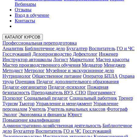
Вебинары
Отзывы
Вход в обучение
Контакты
КАТАЛОГ КУРСОВ
Профессиональная переподготовка
Аналитик
Библиотечное дело
Бухгалтер
Воспитатель
ГО и ЧС
Госслужащий
Делопроизводство
Дефектолог
Инженер
Инструктор автошколы
Логист
Маркетолог
Мастер красоты
Мастер производственного обучения
Медиатор
Менеджер
Методист
Метролог
Музейное и экскурсионное дело
Нутрициолог
Общественное питание
Оператор БПЛА
Охрана
труда
Оценщик
Педагог дополнительного образования
Педагог-организатор
Педагог-психолог
Пожарная
безопасность
Преподаватель ВУЗ, СПО
Программист
Психолог
Социальный педагог
Социальный работник
Тренер
Туризм
Тьютор
Управление и менеджмент
Управление
персоналом
Учитель
Учитель начальных классов
Фотограф
Эколог
Экономика и финансы
Юрист
Повышение квалификации
Административно-хозяйственная деятельность
Библиотечное
дело
Бухгалтер
Воспитатель
ГО и ЧС
Госслужащий
Делопроизводство
Инструктор автошколы
Коррекционный