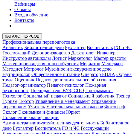
Вебинары
Отзывы
Вход в обучение
Контакты
КАТАЛОГ КУРСОВ
Профессиональная переподготовка
Аналитик
Библиотечное дело
Бухгалтер
Воспитатель
ГО и ЧС
Госслужащий
Делопроизводство
Дефектолог
Инженер
Инструктор автошколы
Логист
Маркетолог
Мастер красоты
Мастер производственного обучения
Медиатор
Менеджер
Методист
Метролог
Музейное и экскурсионное дело
Нутрициолог
Общественное питание
Оператор БПЛА
Охрана
труда
Оценщик
Педагог дополнительного образования
Педагог-организатор
Педагог-психолог
Пожарная
безопасность
Преподаватель ВУЗ, СПО
Программист
Психолог
Социальный педагог
Социальный работник
Тренер
Туризм
Тьютор
Управление и менеджмент
Управление
персоналом
Учитель
Учитель начальных классов
Фотограф
Эколог
Экономика и финансы
Юрист
Повышение квалификации
Административно-хозяйственная деятельность
Библиотечное
дело
Бухгалтер
Воспитатель
ГО и ЧС
Госслужащий
Делопроизводство
Инструктор автошколы
Коррекционный