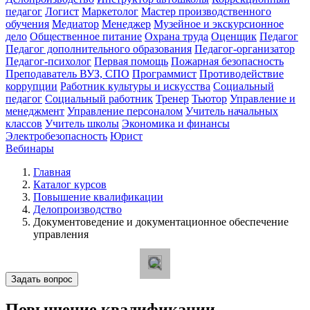
педагог
Логист
Маркетолог
Мастер производственного
обучения
Медиатор
Менеджер
Музейное и экскурсионное
дело
Общественное питание
Охрана труда
Оценщик
Педагог
Педагог дополнительного образования
Педагог-организатор
Педагог-психолог
Первая помощь
Пожарная безопасность
Преподаватель ВУЗ, СПО
Программист
Противодействие
коррупции
Работник культуры и искусства
Социальный
педагог
Социальный работник
Тренер
Тьютор
Управление и
менеджмент
Управление персоналом
Учитель начальных
классов
Учитель школы
Экономика и финансы
Электробезопасность
Юрист
Вебинары
Главная
Каталог курсов
Повышение квалификации
Делопроизводство
Документоведение и документационное обеспечение
управления
Задать вопрос
Повышение квалификации