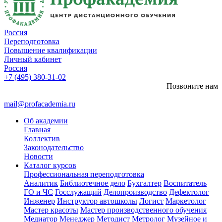
Россия
Переподготовка
Повышение квалификации
Личный кабинет
Россия
+7 (495) 380-31-02
Позвоните нам
mail@profacademia.ru
Об академии
Главная
Коллектив
Законодательство
Новости
Каталог курсов
Профессиональная переподготовка
Аналитик
Библиотечное дело
Бухгалтер
Воспитатель
ГО и ЧС
Госслужащий
Делопроизводство
Дефектолог
Инженер
Инструктор автошколы
Логист
Маркетолог
Мастер красоты
Мастер производственного обучения
Медиатор
Менеджер
Методист
Метролог
Музейное и