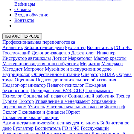
Вебинары
Отзывы
Вход в обучение
Контакты
КАТАЛОГ КУРСОВ
Профессиональная переподготовка
Аналитик
Библиотечное дело
Бухгалтер
Воспитатель
ГО и ЧС
Госслужащий
Делопроизводство
Дефектолог
Инженер
Инструктор автошколы
Логист
Маркетолог
Мастер красоты
Мастер производственного обучения
Медиатор
Менеджер
Методист
Метролог
Музейное и экскурсионное дело
Нутрициолог
Общественное питание
Оператор БПЛА
Охрана
труда
Оценщик
Педагог дополнительного образования
Педагог-организатор
Педагог-психолог
Пожарная
безопасность
Преподаватель ВУЗ, СПО
Программист
Психолог
Социальный педагог
Социальный работник
Тренер
Туризм
Тьютор
Управление и менеджмент
Управление
персоналом
Учитель
Учитель начальных классов
Фотограф
Эколог
Экономика и финансы
Юрист
Повышение квалификации
Административно-хозяйственная деятельность
Библиотечное
дело
Бухгалтер
Воспитатель
ГО и ЧС
Госслужащий
Делопроизводство
Инструктор автошколы
Коррекционный