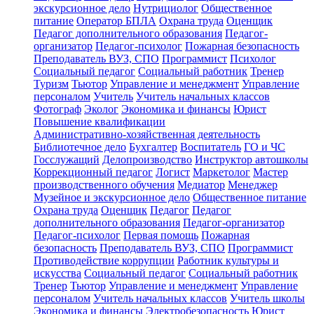
экскурсионное дело
Нутрициолог
Общественное
питание
Оператор БПЛА
Охрана труда
Оценщик
Педагог дополнительного образования
Педагог-
организатор
Педагог-психолог
Пожарная безопасность
Преподаватель ВУЗ, СПО
Программист
Психолог
Социальный педагог
Социальный работник
Тренер
Туризм
Тьютор
Управление и менеджмент
Управление
персоналом
Учитель
Учитель начальных классов
Фотограф
Эколог
Экономика и финансы
Юрист
Повышение квалификации
Административно-хозяйственная деятельность
Библиотечное дело
Бухгалтер
Воспитатель
ГО и ЧС
Госслужащий
Делопроизводство
Инструктор автошколы
Коррекционный педагог
Логист
Маркетолог
Мастер
производственного обучения
Медиатор
Менеджер
Музейное и экскурсионное дело
Общественное питание
Охрана труда
Оценщик
Педагог
Педагог
дополнительного образования
Педагог-организатор
Педагог-психолог
Первая помощь
Пожарная
безопасность
Преподаватель ВУЗ, СПО
Программист
Противодействие коррупции
Работник культуры и
искусства
Социальный педагог
Социальный работник
Тренер
Тьютор
Управление и менеджмент
Управление
персоналом
Учитель начальных классов
Учитель школы
Экономика и финансы
Электробезопасность
Юрист