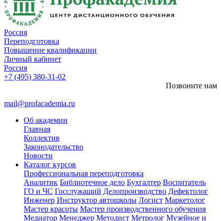
Россия
Переподготовка
Повышение квалификации
Личный кабинет
Россия
+7 (495) 380-31-02
Позвоните нам
mail@profacademia.ru
Об академии
Главная
Коллектив
Законодательство
Новости
Каталог курсов
Профессиональная переподготовка
Аналитик
Библиотечное дело
Бухгалтер
Воспитатель
ГО и ЧС
Госслужащий
Делопроизводство
Дефектолог
Инженер
Инструктор автошколы
Логист
Маркетолог
Мастер красоты
Мастер производственного обучения
Медиатор
Менеджер
Методист
Метролог
Музейное и