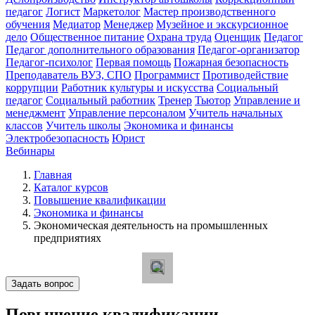
педагог
Логист
Маркетолог
Мастер производственного
обучения
Медиатор
Менеджер
Музейное и экскурсионное
дело
Общественное питание
Охрана труда
Оценщик
Педагог
Педагог дополнительного образования
Педагог-организатор
Педагог-психолог
Первая помощь
Пожарная безопасность
Преподаватель ВУЗ, СПО
Программист
Противодействие
коррупции
Работник культуры и искусства
Социальный
педагог
Социальный работник
Тренер
Тьютор
Управление и
менеджмент
Управление персоналом
Учитель начальных
классов
Учитель школы
Экономика и финансы
Электробезопасность
Юрист
Вебинары
Главная
Каталог курсов
Повышение квалификации
Экономика и финансы
Экономическая деятельность на промышленных
предприятиях
Задать вопрос
Повышение квалификации