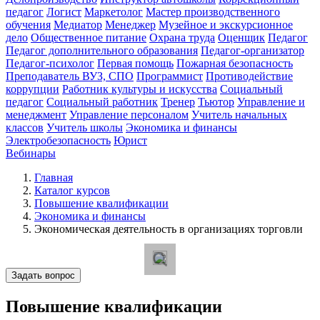
педагог
Логист
Маркетолог
Мастер производственного
обучения
Медиатор
Менеджер
Музейное и экскурсионное
дело
Общественное питание
Охрана труда
Оценщик
Педагог
Педагог дополнительного образования
Педагог-организатор
Педагог-психолог
Первая помощь
Пожарная безопасность
Преподаватель ВУЗ, СПО
Программист
Противодействие
коррупции
Работник культуры и искусства
Социальный
педагог
Социальный работник
Тренер
Тьютор
Управление и
менеджмент
Управление персоналом
Учитель начальных
классов
Учитель школы
Экономика и финансы
Электробезопасность
Юрист
Вебинары
Главная
Каталог курсов
Повышение квалификации
Экономика и финансы
Экономическая деятельность в организациях торговли
Задать вопрос
Повышение квалификации