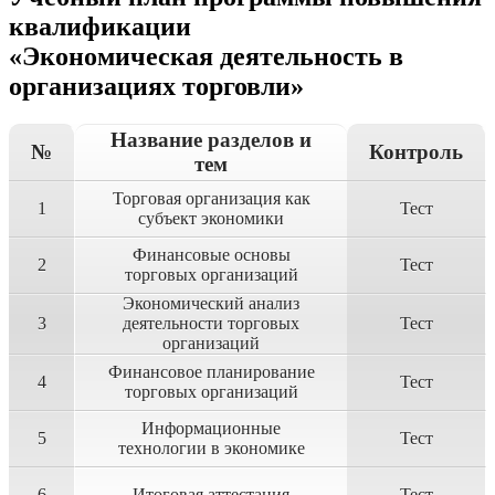
квалификации
«Экономическая деятельность в
организациях торговли»
Название разделов и
№
Контроль
тем
Торговая организация как
1
Тест
субъект экономики
Финансовые основы
2
Тест
торговых организаций
Экономический анализ
3
деятельности торговых
Тест
организаций
Финансовое планирование
4
Тест
торговых организаций
Информационные
5
Тест
технологии в экономике
6
Итоговая аттестация
Тест