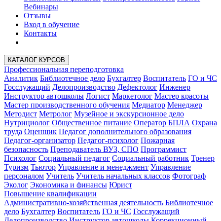
Вебинары
Отзывы
Вход в обучение
Контакты
КАТАЛОГ КУРСОВ
Профессиональная переподготовка
Аналитик
Библиотечное дело
Бухгалтер
Воспитатель
ГО и ЧС
Госслужащий
Делопроизводство
Дефектолог
Инженер
Инструктор автошколы
Логист
Маркетолог
Мастер красоты
Мастер производственного обучения
Медиатор
Менеджер
Методист
Метролог
Музейное и экскурсионное дело
Нутрициолог
Общественное питание
Оператор БПЛА
Охрана
труда
Оценщик
Педагог дополнительного образования
Педагог-организатор
Педагог-психолог
Пожарная
безопасность
Преподаватель ВУЗ, СПО
Программист
Психолог
Социальный педагог
Социальный работник
Тренер
Туризм
Тьютор
Управление и менеджмент
Управление
персоналом
Учитель
Учитель начальных классов
Фотограф
Эколог
Экономика и финансы
Юрист
Повышение квалификации
Административно-хозяйственная деятельность
Библиотечное
дело
Бухгалтер
Воспитатель
ГО и ЧС
Госслужащий
Делопроизводство
Инструктор автошколы
Коррекционный