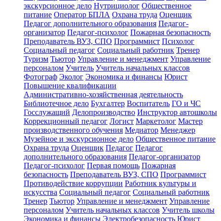
экскурсионное дело
Нутрициолог
Общественное
питание
Оператор БПЛА
Охрана труда
Оценщик
Педагог дополнительного образования
Педагог-
организатор
Педагог-психолог
Пожарная безопасность
Преподаватель ВУЗ, СПО
Программист
Психолог
Социальный педагог
Социальный работник
Тренер
Туризм
Тьютор
Управление и менеджмент
Управление
персоналом
Учитель
Учитель начальных классов
Фотограф
Эколог
Экономика и финансы
Юрист
Повышение квалификации
Административно-хозяйственная деятельность
Библиотечное дело
Бухгалтер
Воспитатель
ГО и ЧС
Госслужащий
Делопроизводство
Инструктор автошколы
Коррекционный педагог
Логист
Маркетолог
Мастер
производственного обучения
Медиатор
Менеджер
Музейное и экскурсионное дело
Общественное питание
Охрана труда
Оценщик
Педагог
Педагог
дополнительного образования
Педагог-организатор
Педагог-психолог
Первая помощь
Пожарная
безопасность
Преподаватель ВУЗ, СПО
Программист
Противодействие коррупции
Работник культуры и
искусства
Социальный педагог
Социальный работник
Тренер
Тьютор
Управление и менеджмент
Управление
персоналом
Учитель начальных классов
Учитель школы
Экономика и финансы
Электробезопасность
Юрист