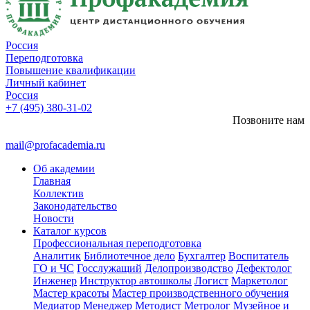
Россия
Переподготовка
Повышение квалификации
Личный кабинет
Россия
+7 (495) 380-31-02
Позвоните нам
mail@profacademia.ru
Об академии
Главная
Коллектив
Законодательство
Новости
Каталог курсов
Профессиональная переподготовка
Аналитик
Библиотечное дело
Бухгалтер
Воспитатель
ГО и ЧС
Госслужащий
Делопроизводство
Дефектолог
Инженер
Инструктор автошколы
Логист
Маркетолог
Мастер красоты
Мастер производственного обучения
Медиатор
Менеджер
Методист
Метролог
Музейное и