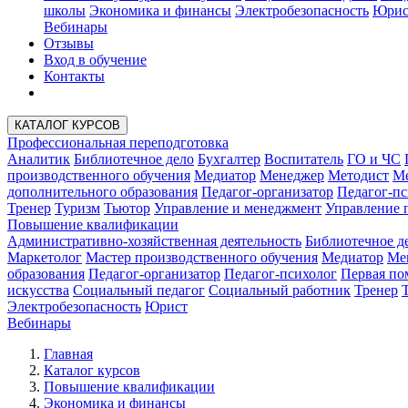
школы
Экономика и финансы
Электробезопасность
Юрис
Вебинары
Отзывы
Вход в обучение
Контакты
КАТАЛОГ КУРСОВ
Профессиональная переподготовка
Аналитик
Библиотечное дело
Бухгалтер
Воспитатель
ГО и ЧС
производственного обучения
Медиатор
Менеджер
Методист
Ме
дополнительного образования
Педагог-организатор
Педагог-пс
Тренер
Туризм
Тьютор
Управление и менеджмент
Управление 
Повышение квалификации
Административно-хозяйственная деятельность
Библиотечное д
Маркетолог
Мастер производственного обучения
Медиатор
Ме
образования
Педагог-организатор
Педагог-психолог
Первая п
искусства
Социальный педагог
Социальный работник
Тренер
Электробезопасность
Юрист
Вебинары
Главная
Каталог курсов
Повышение квалификации
Экономика и финансы