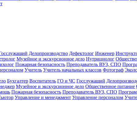
т
Госслужащий
Делопроизводство
Дефектолог
Инженер
Инструкт
тролог
Музейное и экскурсионное дело
Нутрициолог
Обществе
ихолог
Пожарная безопасность
Преподаватель ВУЗ, СПО
Прогр
персоналом
Учитель
Учитель начальных классов
Фотограф
Экол
ело
Бухгалтер
Воспитатель
ГО и ЧС
Госслужащий
Делопроизвод
неджер
Музейное и экскурсионное дело
Общественное питание
омощь
Пожарная безопасность
Преподаватель ВУЗ, СПО
Програм
Тьютор
Управление и менеджмент
Управление персоналом
Учите