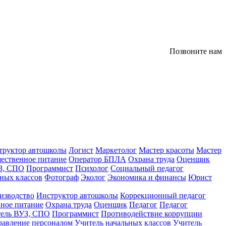
Позвоните нам
труктор автошколы
Логист
Маркетолог
Мастер красоты
Мастер
ественное питание
Оператор БПЛА
Охрана труда
Оценщик
З, СПО
Программист
Психолог
Социальный педагог
ных классов
Фотограф
Эколог
Экономика и финансы
Юрист
изводство
Инструктор автошколы
Коррекционный педагог
ное питание
Охрана труда
Оценщик
Педагог
Педагог
тель ВУЗ, СПО
Программист
Противодействие коррупции
равление персоналом
Учитель начальных классов
Учитель