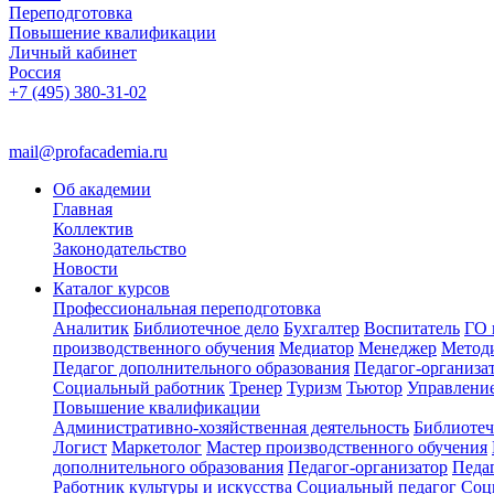
Переподготовка
Повышение квалификации
Личный кабинет
Россия
+7 (495) 380-31-02
mail@profacademia.ru
Об академии
Главная
Коллектив
Законодательство
Новости
Каталог курсов
Профессиональная переподготовка
Аналитик
Библиотечное дело
Бухгалтер
Воспитатель
ГО 
производственного обучения
Медиатор
Менеджер
Метод
Педагог дополнительного образования
Педагог-организа
Социальный работник
Тренер
Туризм
Тьютор
Управлени
Повышение квалификации
Административно-хозяйственная деятельность
Библиотеч
Логист
Маркетолог
Мастер производственного обучения
дополнительного образования
Педагог-организатор
Педа
Работник культуры и искусства
Социальный педагог
Соц