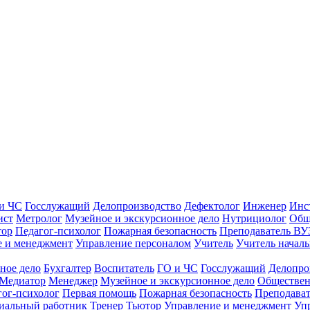
и ЧС
Госслужащий
Делопроизводство
Дефектолог
Инженер
Инс
ист
Метролог
Музейное и экскурсионное дело
Нутрициолог
Общ
тор
Педагог-психолог
Пожарная безопасность
Преподаватель ВУ
е и менеджмент
Управление персоналом
Учитель
Учитель началь
ное дело
Бухгалтер
Воспитатель
ГО и ЧС
Госслужащий
Делопро
Медиатор
Менеджер
Музейное и экскурсионное дело
Обществен
гог-психолог
Первая помощь
Пожарная безопасность
Преподава
иальный работник
Тренер
Тьютор
Управление и менеджмент
Уп