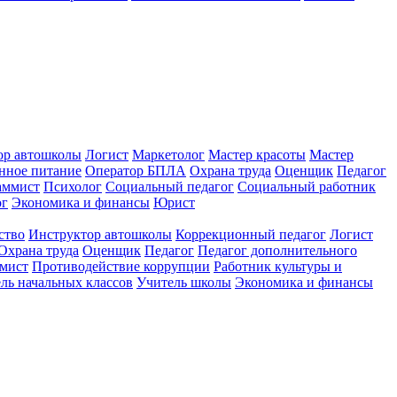
ор автошколы
Логист
Маркетолог
Мастер красоты
Мастер
нное питание
Оператор БПЛА
Охрана труда
Оценщик
Педагог
аммист
Психолог
Социальный педагог
Социальный работник
ог
Экономика и финансы
Юрист
ство
Инструктор автошколы
Коррекционный педагог
Логист
Охрана труда
Оценщик
Педагог
Педагог дополнительного
мист
Противодействие коррупции
Работник культуры и
ль начальных классов
Учитель школы
Экономика и финансы