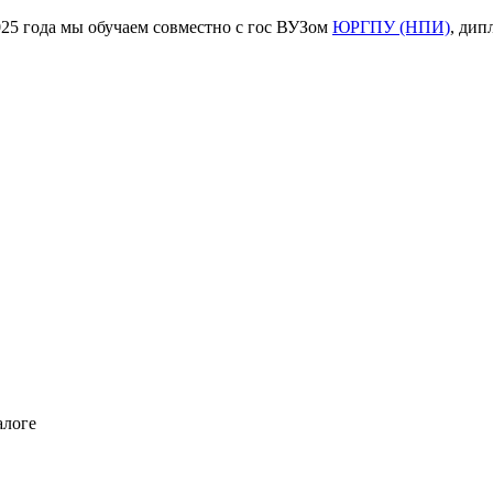
ода мы обучаем совместно с гос ВУЗом
ЮРГПУ (НПИ)
, дип
алоге