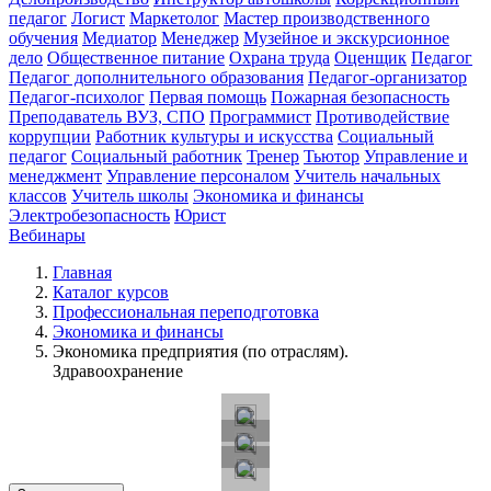
педагог
Логист
Маркетолог
Мастер производственного
обучения
Медиатор
Менеджер
Музейное и экскурсионное
дело
Общественное питание
Охрана труда
Оценщик
Педагог
Педагог дополнительного образования
Педагог-организатор
Педагог-психолог
Первая помощь
Пожарная безопасность
Преподаватель ВУЗ, СПО
Программист
Противодействие
коррупции
Работник культуры и искусства
Социальный
педагог
Социальный работник
Тренер
Тьютор
Управление и
менеджмент
Управление персоналом
Учитель начальных
классов
Учитель школы
Экономика и финансы
Электробезопасность
Юрист
Вебинары
Главная
Каталог курсов
Профессиональная переподготовка
Экономика и финансы
Экономика предприятия (по отраслям).
Здравоохранение