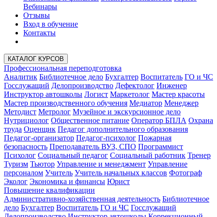
Вебинары
Отзывы
Вход в обучение
Контакты
КАТАЛОГ КУРСОВ
Профессиональная переподготовка
Аналитик
Библиотечное дело
Бухгалтер
Воспитатель
ГО и ЧС
Госслужащий
Делопроизводство
Дефектолог
Инженер
Инструктор автошколы
Логист
Маркетолог
Мастер красоты
Мастер производственного обучения
Медиатор
Менеджер
Методист
Метролог
Музейное и экскурсионное дело
Нутрициолог
Общественное питание
Оператор БПЛА
Охрана
труда
Оценщик
Педагог дополнительного образования
Педагог-организатор
Педагог-психолог
Пожарная
безопасность
Преподаватель ВУЗ, СПО
Программист
Психолог
Социальный педагог
Социальный работник
Тренер
Туризм
Тьютор
Управление и менеджмент
Управление
персоналом
Учитель
Учитель начальных классов
Фотограф
Эколог
Экономика и финансы
Юрист
Повышение квалификации
Административно-хозяйственная деятельность
Библиотечное
дело
Бухгалтер
Воспитатель
ГО и ЧС
Госслужащий
Делопроизводство
Инструктор автошколы
Коррекционный