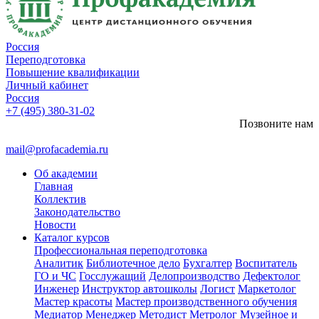
Россия
Переподготовка
Повышение квалификации
Личный кабинет
Россия
+7 (495) 380-31-02
Позвоните нам
mail@profacademia.ru
Об академии
Главная
Коллектив
Законодательство
Новости
Каталог курсов
Профессиональная переподготовка
Аналитик
Библиотечное дело
Бухгалтер
Воспитатель
ГО и ЧС
Госслужащий
Делопроизводство
Дефектолог
Инженер
Инструктор автошколы
Логист
Маркетолог
Мастер красоты
Мастер производственного обучения
Медиатор
Менеджер
Методист
Метролог
Музейное и