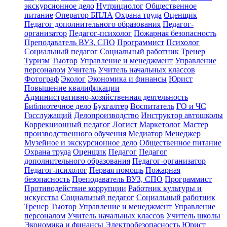
экскурсионное дело
Нутрициолог
Общественное
питание
Оператор БПЛА
Охрана труда
Оценщик
Педагог дополнительного образования
Педагог-
организатор
Педагог-психолог
Пожарная безопасность
Преподаватель ВУЗ, СПО
Программист
Психолог
Социальный педагог
Социальный работник
Тренер
Туризм
Тьютор
Управление и менеджмент
Управление
персоналом
Учитель
Учитель начальных классов
Фотограф
Эколог
Экономика и финансы
Юрист
Повышение квалификации
Административно-хозяйственная деятельность
Библиотечное дело
Бухгалтер
Воспитатель
ГО и ЧС
Госслужащий
Делопроизводство
Инструктор автошколы
Коррекционный педагог
Логист
Маркетолог
Мастер
производственного обучения
Медиатор
Менеджер
Музейное и экскурсионное дело
Общественное питание
Охрана труда
Оценщик
Педагог
Педагог
дополнительного образования
Педагог-организатор
Педагог-психолог
Первая помощь
Пожарная
безопасность
Преподаватель ВУЗ, СПО
Программист
Противодействие коррупции
Работник культуры и
искусства
Социальный педагог
Социальный работник
Тренер
Тьютор
Управление и менеджмент
Управление
персоналом
Учитель начальных классов
Учитель школы
Экономика и финансы
Электробезопасность
Юрист