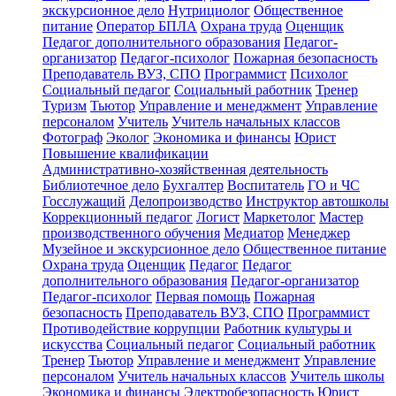
экскурсионное дело
Нутрициолог
Общественное
питание
Оператор БПЛА
Охрана труда
Оценщик
Педагог дополнительного образования
Педагог-
организатор
Педагог-психолог
Пожарная безопасность
Преподаватель ВУЗ, СПО
Программист
Психолог
Социальный педагог
Социальный работник
Тренер
Туризм
Тьютор
Управление и менеджмент
Управление
персоналом
Учитель
Учитель начальных классов
Фотограф
Эколог
Экономика и финансы
Юрист
Повышение квалификации
Административно-хозяйственная деятельность
Библиотечное дело
Бухгалтер
Воспитатель
ГО и ЧС
Госслужащий
Делопроизводство
Инструктор автошколы
Коррекционный педагог
Логист
Маркетолог
Мастер
производственного обучения
Медиатор
Менеджер
Музейное и экскурсионное дело
Общественное питание
Охрана труда
Оценщик
Педагог
Педагог
дополнительного образования
Педагог-организатор
Педагог-психолог
Первая помощь
Пожарная
безопасность
Преподаватель ВУЗ, СПО
Программист
Противодействие коррупции
Работник культуры и
искусства
Социальный педагог
Социальный работник
Тренер
Тьютор
Управление и менеджмент
Управление
персоналом
Учитель начальных классов
Учитель школы
Экономика и финансы
Электробезопасность
Юрист