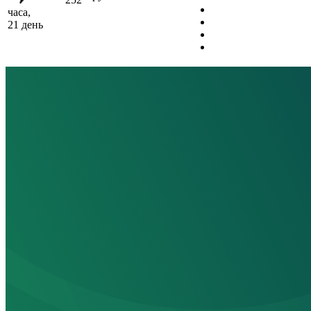
часа,
21 день