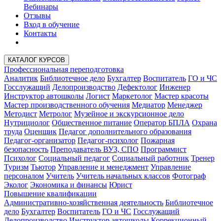
Вебинары
Отзывы
Вход в обучение
Контакты
КАТАЛОГ КУРСОВ
Профессиональная переподготовка
Аналитик
Библиотечное дело
Бухгалтер
Воспитатель
ГО и ЧС
Госслужащий
Делопроизводство
Дефектолог
Инженер
Инструктор автошколы
Логист
Маркетолог
Мастер красоты
Мастер производственного обучения
Медиатор
Менеджер
Методист
Метролог
Музейное и экскурсионное дело
Нутрициолог
Общественное питание
Оператор БПЛА
Охрана
труда
Оценщик
Педагог дополнительного образования
Педагог-организатор
Педагог-психолог
Пожарная
безопасность
Преподаватель ВУЗ, СПО
Программист
Психолог
Социальный педагог
Социальный работник
Тренер
Туризм
Тьютор
Управление и менеджмент
Управление
персоналом
Учитель
Учитель начальных классов
Фотограф
Эколог
Экономика и финансы
Юрист
Повышение квалификации
Административно-хозяйственная деятельность
Библиотечное
дело
Бухгалтер
Воспитатель
ГО и ЧС
Госслужащий
Делопроизводство
Инструктор автошколы
Коррекционный