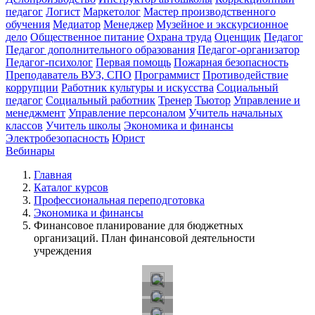
педагог
Логист
Маркетолог
Мастер производственного
обучения
Медиатор
Менеджер
Музейное и экскурсионное
дело
Общественное питание
Охрана труда
Оценщик
Педагог
Педагог дополнительного образования
Педагог-организатор
Педагог-психолог
Первая помощь
Пожарная безопасность
Преподаватель ВУЗ, СПО
Программист
Противодействие
коррупции
Работник культуры и искусства
Социальный
педагог
Социальный работник
Тренер
Тьютор
Управление и
менеджмент
Управление персоналом
Учитель начальных
классов
Учитель школы
Экономика и финансы
Электробезопасность
Юрист
Вебинары
Главная
Каталог курсов
Профессиональная переподготовка
Экономика и финансы
Финансовое планирование для бюджетных
организаций. План финансовой деятельности
учреждения