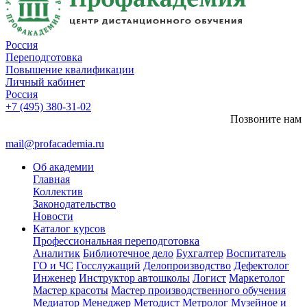
Россия
Переподготовка
Повышение квалификации
Личный кабинет
Россия
+7 (495) 380-31-02
Позвоните нам
mail@profacademia.ru
Об академии
Главная
Коллектив
Законодательство
Новости
Каталог курсов
Профессиональная переподготовка
Аналитик
Библиотечное дело
Бухгалтер
Воспитатель
ГО и ЧС
Госслужащий
Делопроизводство
Дефектолог
Инженер
Инструктор автошколы
Логист
Маркетолог
Мастер красоты
Мастер производственного обучения
Медиатор
Менеджер
Методист
Метролог
Музейное и