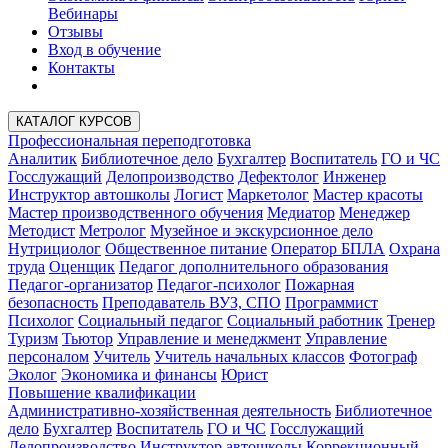
Вебинары
Отзывы
Вход в обучение
Контакты
КАТАЛОГ КУРСОВ
Профессиональная переподготовка
Аналитик
Библиотечное дело
Бухгалтер
Воспитатель
ГО и ЧС
Госслужащий
Делопроизводство
Дефектолог
Инженер
Инструктор автошколы
Логист
Маркетолог
Мастер красоты
Мастер производственного обучения
Медиатор
Менеджер
Методист
Метролог
Музейное и экскурсионное дело
Нутрициолог
Общественное питание
Оператор БПЛА
Охрана
труда
Оценщик
Педагог дополнительного образования
Педагог-организатор
Педагог-психолог
Пожарная
безопасность
Преподаватель ВУЗ, СПО
Программист
Психолог
Социальный педагог
Социальный работник
Тренер
Туризм
Тьютор
Управление и менеджмент
Управление
персоналом
Учитель
Учитель начальных классов
Фотограф
Эколог
Экономика и финансы
Юрист
Повышение квалификации
Административно-хозяйственная деятельность
Библиотечное
дело
Бухгалтер
Воспитатель
ГО и ЧС
Госслужащий
Делопроизводство
Инструктор автошколы
Коррекционный