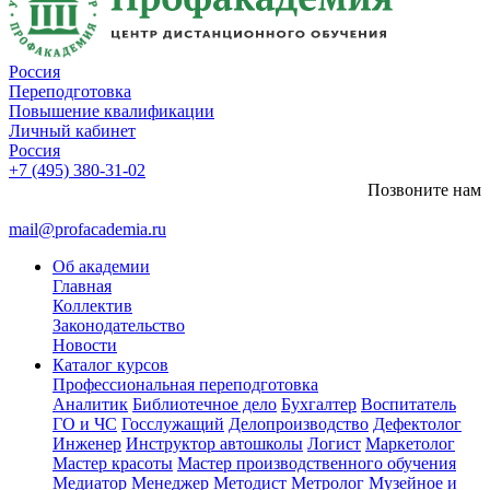
Россия
Переподготовка
Повышение квалификации
Личный кабинет
Россия
+7 (495) 380-31-02
Позвоните нам
mail@profacademia.ru
Об академии
Главная
Коллектив
Законодательство
Новости
Каталог курсов
Профессиональная переподготовка
Аналитик
Библиотечное дело
Бухгалтер
Воспитатель
ГО и ЧС
Госслужащий
Делопроизводство
Дефектолог
Инженер
Инструктор автошколы
Логист
Маркетолог
Мастер красоты
Мастер производственного обучения
Медиатор
Менеджер
Методист
Метролог
Музейное и