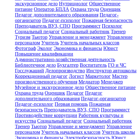
экскурсионное дело
Нутрициолог
Общественное
питание
Оператор БПЛА
Охрана труда
Оценщик
Педагог дополнительного образования
Педагог-
организатор
Педагог-психолог
Пожарная безопасность
Преподаватель ВУЗ, СПО
Программист
Психолог
Социальный педагог
Социальный работник
Тренер
Туризм
Тьютор
Управление и менеджмент
Управление
персоналом
Учитель
Учитель начальных классов
Фотограф
Эколог
Экономика и финансы
Юрист
Повышение квалификации
Административно-хозяйственная деятельность
Библиотечное дело
Бухгалтер
Воспитатель
ГО и ЧС
Госслужащий
Делопроизводство
Инструктор автошколы
Коррекционный педагог
Логист
Маркетолог
Мастер
производственного обучения
Медиатор
Менеджер
Музейное и экскурсионное дело
Общественное питание
Охрана труда
Оценщик
Педагог
Педагог
дополнительного образования
Педагог-организатор
Педагог-психолог
Первая помощь
Пожарная
безопасность
Преподаватель ВУЗ, СПО
Программист
Противодействие коррупции
Работник культуры и
искусства
Социальный педагог
Социальный работник
Тренер
Тьютор
Управление и менеджмент
Управление
персоналом
Учитель начальных классов
Учитель школы
Экономика и финансы
Электробезопасность
Юрист