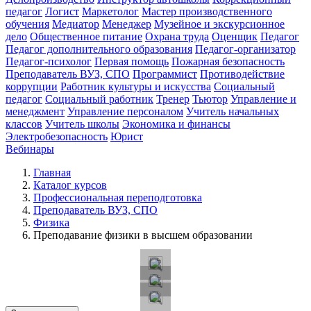
педагог
Логист
Маркетолог
Мастер производственного
обучения
Медиатор
Менеджер
Музейное и экскурсионное
дело
Общественное питание
Охрана труда
Оценщик
Педагог
Педагог дополнительного образования
Педагог-организатор
Педагог-психолог
Первая помощь
Пожарная безопасность
Преподаватель ВУЗ, СПО
Программист
Противодействие
коррупции
Работник культуры и искусства
Социальный
педагог
Социальный работник
Тренер
Тьютор
Управление и
менеджмент
Управление персоналом
Учитель начальных
классов
Учитель школы
Экономика и финансы
Электробезопасность
Юрист
Вебинары
Главная
Каталог курсов
Профессиональная переподготовка
Преподаватель ВУЗ, СПО
Физика
Преподавание физики в высшем образовании