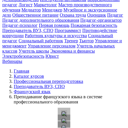
педагог
Логист
Маркетолог
Мастер производственного
обучения
Медиатор
Менеджер
Музейное и экскурсионное
дело
Общественное питание
Охрана труда
Оценщик
Педагог
Педагог дополнительного образования
Педагог-организатор
Педагог-психолог
Первая помощь
Пожарная безопасность
Преподаватель ВУЗ, СПО
Программист
Противодействие
коррупции
Работник культуры и искусства
Социальный
педагог
Социальный работник
Тренер
Тьютор
Управление и
менеджмент
Управление персоналом
Учитель начальных
классов
Учитель школы
Экономика и финансы
Электробезопасность
Юрист
Вебинары
Главная
Каталог курсов
Профессиональная переподготовка
Преподаватель ВУЗ, СПО
Французский язык
Преподавание французского языка в системе
профессионального образования