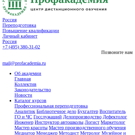
Россия
Переподготовка
Повышение квалификации
Личный кабинет
Россия
+7 (495) 380-31-02
Позвоните нам
mail@profacademia.ru
Об академии
Главная
Коллектив
Законодательство
Новости
Каталог курсов
Профессиональная переподготовка
Аналитик
Библиотечное дело
Бухгалтер
Воспитатель
ГО и ЧС
Госслужащий
Делопроизводство
Дефектолог
Инженер
Инструктор автошколы
Логист
Маркетолог
Мастер красоты
Мастер производственного обучения
Медиатор
Менеджер
Методист
Метролог
Музейное и