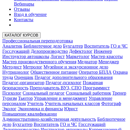
Вебинары
Отзывы
Вход в обучение
Контакты
КАТАЛОГ КУРСОВ
Профессиональная переподготовка
Аналитик
Библиотечное дело
Бухгалтер
Воспитатель
ГО и ЧС
Госслужащий
Делопроизводство
Дефектолог
Инженер
Инструктор автошколы
Логист
Маркетолог
Мастер красоты
Мастер производственного обучения
Медиатор
Менеджер
Методист
Метролог
Музейное и экскурсионное дело
Нутрициолог
Общественное питание
Оператор БПЛА
Охрана
труда
Оценщик
Педагог дополнительного образования
Педагог-организатор
Педагог-психолог
Пожарная
безопасность
Преподаватель ВУЗ, СПО
Программист
Психолог
Социальный педагог
Социальный работник
Тренер
Туризм
Тьютор
Управление и менеджмент
Управление
персоналом
Учитель
Учитель начальных классов
Фотограф
Эколог
Экономика и финансы
Юрист
Повышение квалификации
Административно-хозяйственная деятельность
Библиотечное
дело
Бухгалтер
Воспитатель
ГО и ЧС
Госслужащий
Делопроизводство
Инструктор автошколы
Коррекционный