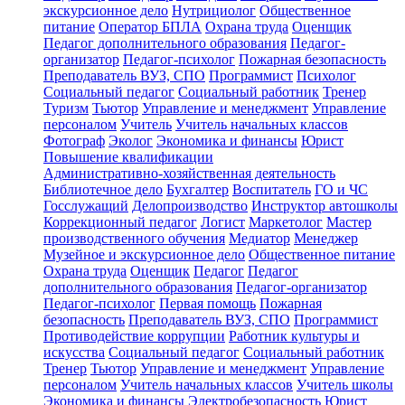
экскурсионное дело
Нутрициолог
Общественное
питание
Оператор БПЛА
Охрана труда
Оценщик
Педагог дополнительного образования
Педагог-
организатор
Педагог-психолог
Пожарная безопасность
Преподаватель ВУЗ, СПО
Программист
Психолог
Социальный педагог
Социальный работник
Тренер
Туризм
Тьютор
Управление и менеджмент
Управление
персоналом
Учитель
Учитель начальных классов
Фотограф
Эколог
Экономика и финансы
Юрист
Повышение квалификации
Административно-хозяйственная деятельность
Библиотечное дело
Бухгалтер
Воспитатель
ГО и ЧС
Госслужащий
Делопроизводство
Инструктор автошколы
Коррекционный педагог
Логист
Маркетолог
Мастер
производственного обучения
Медиатор
Менеджер
Музейное и экскурсионное дело
Общественное питание
Охрана труда
Оценщик
Педагог
Педагог
дополнительного образования
Педагог-организатор
Педагог-психолог
Первая помощь
Пожарная
безопасность
Преподаватель ВУЗ, СПО
Программист
Противодействие коррупции
Работник культуры и
искусства
Социальный педагог
Социальный работник
Тренер
Тьютор
Управление и менеджмент
Управление
персоналом
Учитель начальных классов
Учитель школы
Экономика и финансы
Электробезопасность
Юрист