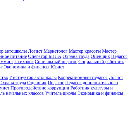
ор автошколы
Логист
Маркетолог
Мастер красоты
Мастер
нное питание
Оператор БПЛА
Охрана труда
Оценщик
Педагог
аммист
Психолог
Социальный педагог
Социальный работник
ог
Экономика и финансы
Юрист
ство
Инструктор автошколы
Коррекционный педагог
Логист
Охрана труда
Оценщик
Педагог
Педагог дополнительного
мист
Противодействие коррупции
Работник культуры и
ль начальных классов
Учитель школы
Экономика и финансы