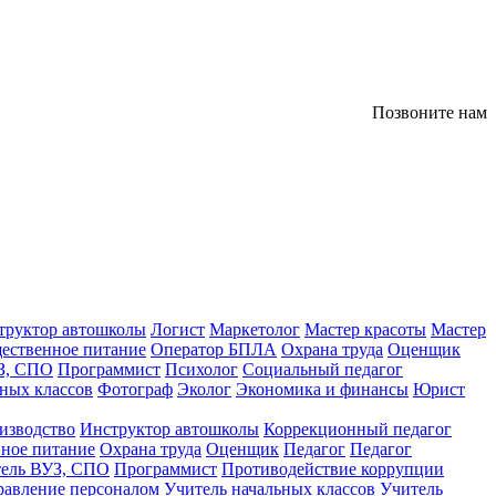
Позвоните нам
труктор автошколы
Логист
Маркетолог
Мастер красоты
Мастер
ественное питание
Оператор БПЛА
Охрана труда
Оценщик
З, СПО
Программист
Психолог
Социальный педагог
ных классов
Фотограф
Эколог
Экономика и финансы
Юрист
изводство
Инструктор автошколы
Коррекционный педагог
ное питание
Охрана труда
Оценщик
Педагог
Педагог
тель ВУЗ, СПО
Программист
Противодействие коррупции
равление персоналом
Учитель начальных классов
Учитель