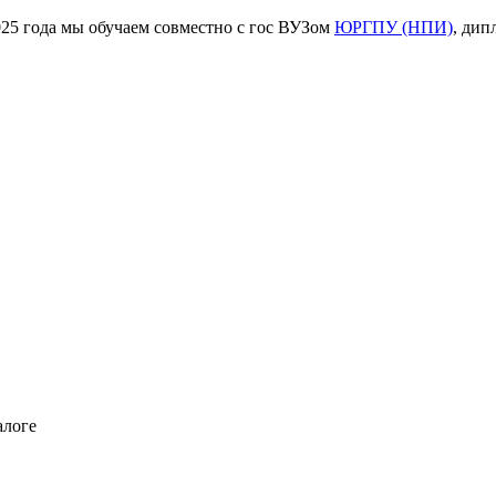
ода мы обучаем совместно с гос ВУЗом
ЮРГПУ (НПИ)
, дип
алоге