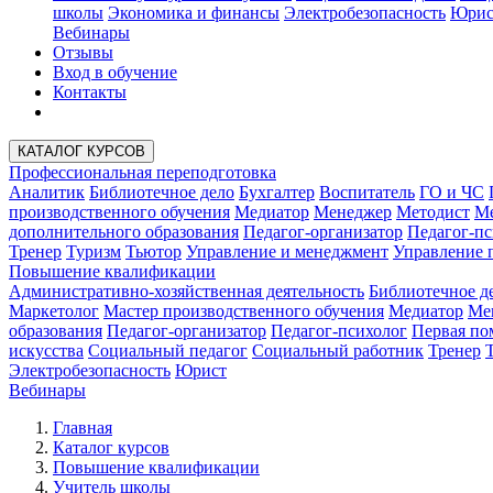
школы
Экономика и финансы
Электробезопасность
Юрис
Вебинары
Отзывы
Вход в обучение
Контакты
КАТАЛОГ КУРСОВ
Профессиональная переподготовка
Аналитик
Библиотечное дело
Бухгалтер
Воспитатель
ГО и ЧС
производственного обучения
Медиатор
Менеджер
Методист
Ме
дополнительного образования
Педагог-организатор
Педагог-пс
Тренер
Туризм
Тьютор
Управление и менеджмент
Управление 
Повышение квалификации
Административно-хозяйственная деятельность
Библиотечное д
Маркетолог
Мастер производственного обучения
Медиатор
Ме
образования
Педагог-организатор
Педагог-психолог
Первая п
искусства
Социальный педагог
Социальный работник
Тренер
Электробезопасность
Юрист
Вебинары
Главная
Каталог курсов
Повышение квалификации
Учитель школы