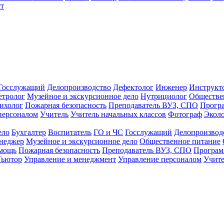
т
Госслужащий
Делопроизводство
Дефектолог
Инженер
Инструкт
тролог
Музейное и экскурсионное дело
Нутрициолог
Обществе
ихолог
Пожарная безопасность
Преподаватель ВУЗ, СПО
Прогр
персоналом
Учитель
Учитель начальных классов
Фотограф
Экол
ело
Бухгалтер
Воспитатель
ГО и ЧС
Госслужащий
Делопроизвод
неджер
Музейное и экскурсионное дело
Общественное питание
омощь
Пожарная безопасность
Преподаватель ВУЗ, СПО
Програм
Тьютор
Управление и менеджмент
Управление персоналом
Учите