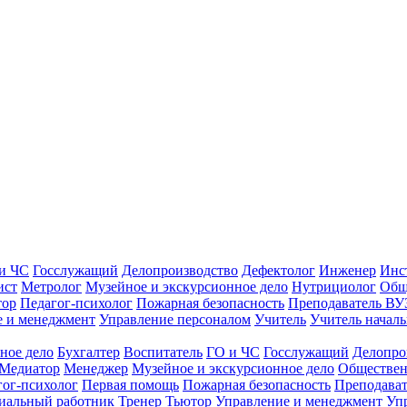
и ЧС
Госслужащий
Делопроизводство
Дефектолог
Инженер
Инс
ист
Метролог
Музейное и экскурсионное дело
Нутрициолог
Общ
тор
Педагог-психолог
Пожарная безопасность
Преподаватель ВУ
е и менеджмент
Управление персоналом
Учитель
Учитель началь
ное дело
Бухгалтер
Воспитатель
ГО и ЧС
Госслужащий
Делопро
Медиатор
Менеджер
Музейное и экскурсионное дело
Обществен
гог-психолог
Первая помощь
Пожарная безопасность
Преподава
иальный работник
Тренер
Тьютор
Управление и менеджмент
Уп