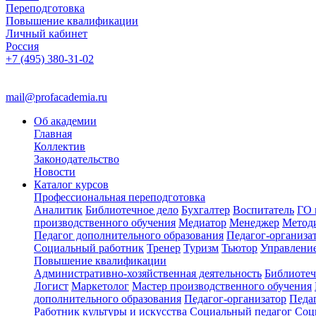
Переподготовка
Повышение квалификации
Личный кабинет
Россия
+7 (495) 380-31-02
mail@profacademia.ru
Об академии
Главная
Коллектив
Законодательство
Новости
Каталог курсов
Профессиональная переподготовка
Аналитик
Библиотечное дело
Бухгалтер
Воспитатель
ГО 
производственного обучения
Медиатор
Менеджер
Метод
Педагог дополнительного образования
Педагог-организа
Социальный работник
Тренер
Туризм
Тьютор
Управлени
Повышение квалификации
Административно-хозяйственная деятельность
Библиотеч
Логист
Маркетолог
Мастер производственного обучения
дополнительного образования
Педагог-организатор
Педа
Работник культуры и искусства
Социальный педагог
Соц