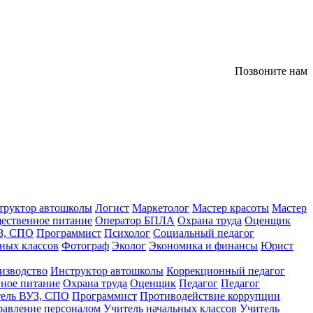
Позвоните нам
труктор автошколы
Логист
Маркетолог
Мастер красоты
Мастер
ественное питание
Оператор БПЛА
Охрана труда
Оценщик
З, СПО
Программист
Психолог
Социальный педагог
ных классов
Фотограф
Эколог
Экономика и финансы
Юрист
изводство
Инструктор автошколы
Коррекционный педагог
ное питание
Охрана труда
Оценщик
Педагог
Педагог
тель ВУЗ, СПО
Программист
Противодействие коррупции
равление персоналом
Учитель начальных классов
Учитель