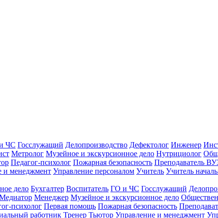
и ЧС
Госслужащий
Делопроизводство
Дефектолог
Инженер
Инс
ист
Метролог
Музейное и экскурсионное дело
Нутрициолог
Общ
тор
Педагог-психолог
Пожарная безопасность
Преподаватель ВУ
е и менеджмент
Управление персоналом
Учитель
Учитель началь
ное дело
Бухгалтер
Воспитатель
ГО и ЧС
Госслужащий
Делопро
Медиатор
Менеджер
Музейное и экскурсионное дело
Обществен
гог-психолог
Первая помощь
Пожарная безопасность
Преподава
иальный работник
Тренер
Тьютор
Управление и менеджмент
Уп