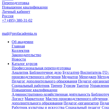
Переподготовка
Повышение квалификации
Личный кабинет
Россия
+7 (495) 380-31-02
mail@profacademia.ru
Об академии
Главная
Коллектив
Законодательство
Новости
Каталог курсов
Профессиональная переподготовка
Аналитик
Библиотечное дело
Бухгалтер
Воспитатель
ГО 
производственного обучения
Медиатор
Менеджер
Метод
Педагог дополнительного образования
Педагог-организа
Социальный работник
Тренер
Туризм
Тьютор
Управлени
Повышение квалификации
Административно-хозяйственная деятельность
Библиотеч
Логист
Маркетолог
Мастер производственного обучения
дополнительного образования
Педагог-организатор
Педа
Работник культуры и искусства
Социальный педагог
Соц