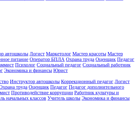
ор автошколы
Логист
Маркетолог
Мастер красоты
Мастер
нное питание
Оператор БПЛА
Охрана труда
Оценщик
Педагог
аммист
Психолог
Социальный педагог
Социальный работник
ог
Экономика и финансы
Юрист
ство
Инструктор автошколы
Коррекционный педагог
Логист
Охрана труда
Оценщик
Педагог
Педагог дополнительного
мист
Противодействие коррупции
Работник культуры и
ль начальных классов
Учитель школы
Экономика и финансы