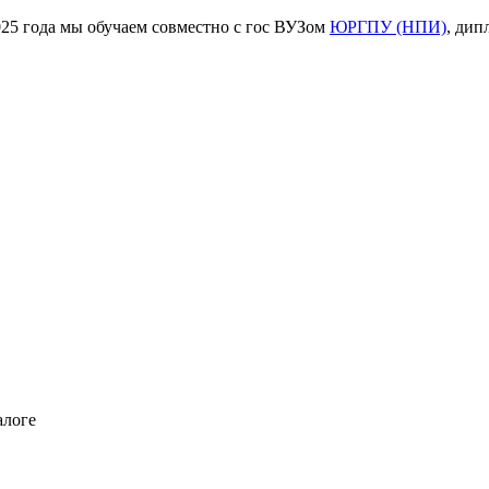
ода мы обучаем совместно с гос ВУЗом
ЮРГПУ (НПИ)
, дип
алоге