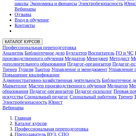
школы
Экономика и финансы
Электробезопасность
Юрис
Вебинары
Отзывы
Вход в обучение
Контакты
КАТАЛОГ КУРСОВ
Профессиональная переподготовка
Аналитик
Библиотечное дело
Бухгалтер
Воспитатель
ГО и ЧС
производственного обучения
Медиатор
Менеджер
Методист
Ме
дополнительного образования
Педагог-организатор
Педагог-пс
Тренер
Туризм
Тьютор
Управление и менеджмент
Управление 
Повышение квалификации
Административно-хозяйственная деятельность
Библиотечное д
Маркетолог
Мастер производственного обучения
Медиатор
Ме
образования
Педагог-организатор
Педагог-психолог
Первая п
искусства
Социальный педагог
Социальный работник
Тренер
Электробезопасность
Юрист
Вебинары
Главная
Каталог курсов
Профессиональная переподготовка
Преподаватель ВУЗ, СПО