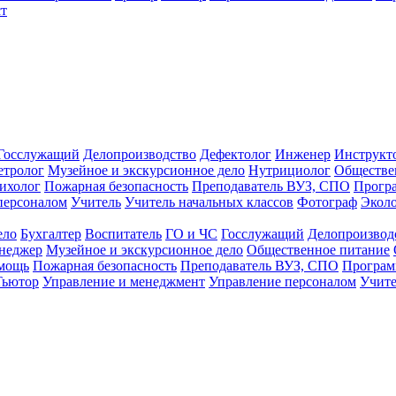
т
Госслужащий
Делопроизводство
Дефектолог
Инженер
Инструкт
тролог
Музейное и экскурсионное дело
Нутрициолог
Обществе
ихолог
Пожарная безопасность
Преподаватель ВУЗ, СПО
Прогр
персоналом
Учитель
Учитель начальных классов
Фотограф
Экол
ело
Бухгалтер
Воспитатель
ГО и ЧС
Госслужащий
Делопроизвод
неджер
Музейное и экскурсионное дело
Общественное питание
омощь
Пожарная безопасность
Преподаватель ВУЗ, СПО
Програм
Тьютор
Управление и менеджмент
Управление персоналом
Учите