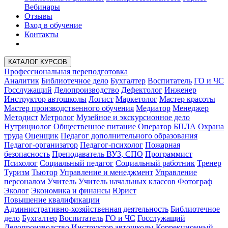
Вебинары
Отзывы
Вход в обучение
Контакты
КАТАЛОГ КУРСОВ
Профессиональная переподготовка
Аналитик
Библиотечное дело
Бухгалтер
Воспитатель
ГО и ЧС
Госслужащий
Делопроизводство
Дефектолог
Инженер
Инструктор автошколы
Логист
Маркетолог
Мастер красоты
Мастер производственного обучения
Медиатор
Менеджер
Методист
Метролог
Музейное и экскурсионное дело
Нутрициолог
Общественное питание
Оператор БПЛА
Охрана
труда
Оценщик
Педагог дополнительного образования
Педагог-организатор
Педагог-психолог
Пожарная
безопасность
Преподаватель ВУЗ, СПО
Программист
Психолог
Социальный педагог
Социальный работник
Тренер
Туризм
Тьютор
Управление и менеджмент
Управление
персоналом
Учитель
Учитель начальных классов
Фотограф
Эколог
Экономика и финансы
Юрист
Повышение квалификации
Административно-хозяйственная деятельность
Библиотечное
дело
Бухгалтер
Воспитатель
ГО и ЧС
Госслужащий
Делопроизводство
Инструктор автошколы
Коррекционный