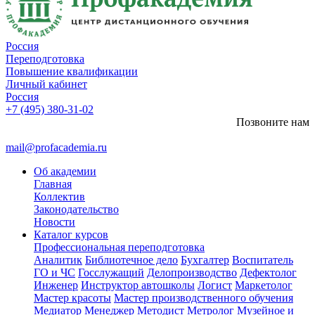
Россия
Переподготовка
Повышение квалификации
Личный кабинет
Россия
+7 (495) 380-31-02
Позвоните нам
mail@profacademia.ru
Об академии
Главная
Коллектив
Законодательство
Новости
Каталог курсов
Профессиональная переподготовка
Аналитик
Библиотечное дело
Бухгалтер
Воспитатель
ГО и ЧС
Госслужащий
Делопроизводство
Дефектолог
Инженер
Инструктор автошколы
Логист
Маркетолог
Мастер красоты
Мастер производственного обучения
Медиатор
Менеджер
Методист
Метролог
Музейное и