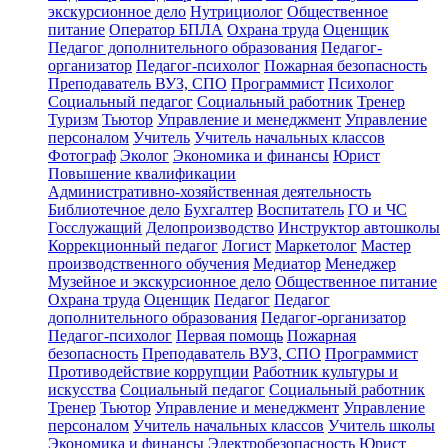
экскурсионное дело
Нутрициолог
Общественное
питание
Оператор БПЛА
Охрана труда
Оценщик
Педагог дополнительного образования
Педагог-
организатор
Педагог-психолог
Пожарная безопасность
Преподаватель ВУЗ, СПО
Программист
Психолог
Социальный педагог
Социальный работник
Тренер
Туризм
Тьютор
Управление и менеджмент
Управление
персоналом
Учитель
Учитель начальных классов
Фотограф
Эколог
Экономика и финансы
Юрист
Повышение квалификации
Административно-хозяйственная деятельность
Библиотечное дело
Бухгалтер
Воспитатель
ГО и ЧС
Госслужащий
Делопроизводство
Инструктор автошколы
Коррекционный педагог
Логист
Маркетолог
Мастер
производственного обучения
Медиатор
Менеджер
Музейное и экскурсионное дело
Общественное питание
Охрана труда
Оценщик
Педагог
Педагог
дополнительного образования
Педагог-организатор
Педагог-психолог
Первая помощь
Пожарная
безопасность
Преподаватель ВУЗ, СПО
Программист
Противодействие коррупции
Работник культуры и
искусства
Социальный педагог
Социальный работник
Тренер
Тьютор
Управление и менеджмент
Управление
персоналом
Учитель начальных классов
Учитель школы
Экономика и финансы
Электробезопасность
Юрист