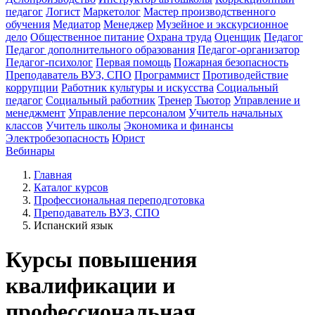
педагог
Логист
Маркетолог
Мастер производственного
обучения
Медиатор
Менеджер
Музейное и экскурсионное
дело
Общественное питание
Охрана труда
Оценщик
Педагог
Педагог дополнительного образования
Педагог-организатор
Педагог-психолог
Первая помощь
Пожарная безопасность
Преподаватель ВУЗ, СПО
Программист
Противодействие
коррупции
Работник культуры и искусства
Социальный
педагог
Социальный работник
Тренер
Тьютор
Управление и
менеджмент
Управление персоналом
Учитель начальных
классов
Учитель школы
Экономика и финансы
Электробезопасность
Юрист
Вебинары
Главная
Каталог курсов
Профессиональная переподготовка
Преподаватель ВУЗ, СПО
Испанский язык
Курсы повышения
квалификации и
профессиональная