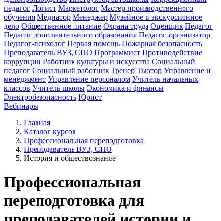
педагог
Логист
Маркетолог
Мастер производственного
обучения
Медиатор
Менеджер
Музейное и экскурсионное
дело
Общественное питание
Охрана труда
Оценщик
Педагог
Педагог дополнительного образования
Педагог-организатор
Педагог-психолог
Первая помощь
Пожарная безопасность
Преподаватель ВУЗ, СПО
Программист
Противодействие
коррупции
Работник культуры и искусства
Социальный
педагог
Социальный работник
Тренер
Тьютор
Управление и
менеджмент
Управление персоналом
Учитель начальных
классов
Учитель школы
Экономика и финансы
Электробезопасность
Юрист
Вебинары
Главная
Каталог курсов
Профессиональная переподготовка
Преподаватель ВУЗ, СПО
История и обществознание
Профессиональная
переподготовка для
преподавателей истории и