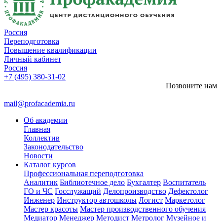
Россия
Переподготовка
Повышение квалификации
Личный кабинет
Россия
+7 (495) 380-31-02
Позвоните нам
mail@profacademia.ru
Об академии
Главная
Коллектив
Законодательство
Новости
Каталог курсов
Профессиональная переподготовка
Аналитик
Библиотечное дело
Бухгалтер
Воспитатель
ГО и ЧС
Госслужащий
Делопроизводство
Дефектолог
Инженер
Инструктор автошколы
Логист
Маркетолог
Мастер красоты
Мастер производственного обучения
Медиатор
Менеджер
Методист
Метролог
Музейное и