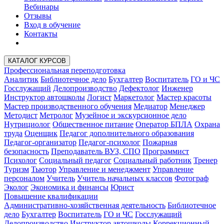
Вебинары
Отзывы
Вход в обучение
Контакты
КАТАЛОГ КУРСОВ
Профессиональная переподготовка
Аналитик
Библиотечное дело
Бухгалтер
Воспитатель
ГО и ЧС
Госслужащий
Делопроизводство
Дефектолог
Инженер
Инструктор автошколы
Логист
Маркетолог
Мастер красоты
Мастер производственного обучения
Медиатор
Менеджер
Методист
Метролог
Музейное и экскурсионное дело
Нутрициолог
Общественное питание
Оператор БПЛА
Охрана
труда
Оценщик
Педагог дополнительного образования
Педагог-организатор
Педагог-психолог
Пожарная
безопасность
Преподаватель ВУЗ, СПО
Программист
Психолог
Социальный педагог
Социальный работник
Тренер
Туризм
Тьютор
Управление и менеджмент
Управление
персоналом
Учитель
Учитель начальных классов
Фотограф
Эколог
Экономика и финансы
Юрист
Повышение квалификации
Административно-хозяйственная деятельность
Библиотечное
дело
Бухгалтер
Воспитатель
ГО и ЧС
Госслужащий
Делопроизводство
Инструктор автошколы
Коррекционный