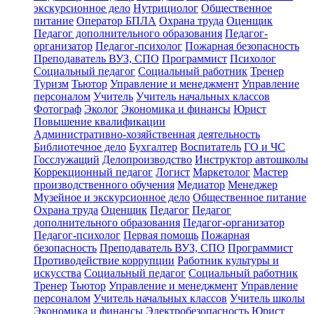
экскурсионное дело
Нутрициолог
Общественное
питание
Оператор БПЛА
Охрана труда
Оценщик
Педагог дополнительного образования
Педагог-
организатор
Педагог-психолог
Пожарная безопасность
Преподаватель ВУЗ, СПО
Программист
Психолог
Социальный педагог
Социальный работник
Тренер
Туризм
Тьютор
Управление и менеджмент
Управление
персоналом
Учитель
Учитель начальных классов
Фотограф
Эколог
Экономика и финансы
Юрист
Повышение квалификации
Административно-хозяйственная деятельность
Библиотечное дело
Бухгалтер
Воспитатель
ГО и ЧС
Госслужащий
Делопроизводство
Инструктор автошколы
Коррекционный педагог
Логист
Маркетолог
Мастер
производственного обучения
Медиатор
Менеджер
Музейное и экскурсионное дело
Общественное питание
Охрана труда
Оценщик
Педагог
Педагог
дополнительного образования
Педагог-организатор
Педагог-психолог
Первая помощь
Пожарная
безопасность
Преподаватель ВУЗ, СПО
Программист
Противодействие коррупции
Работник культуры и
искусства
Социальный педагог
Социальный работник
Тренер
Тьютор
Управление и менеджмент
Управление
персоналом
Учитель начальных классов
Учитель школы
Экономика и финансы
Электробезопасность
Юрист