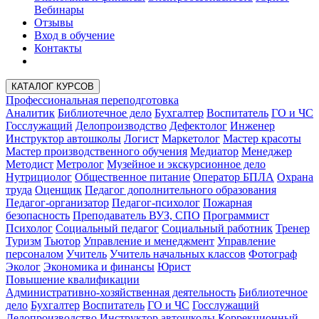
Вебинары
Отзывы
Вход в обучение
Контакты
КАТАЛОГ КУРСОВ
Профессиональная переподготовка
Аналитик
Библиотечное дело
Бухгалтер
Воспитатель
ГО и ЧС
Госслужащий
Делопроизводство
Дефектолог
Инженер
Инструктор автошколы
Логист
Маркетолог
Мастер красоты
Мастер производственного обучения
Медиатор
Менеджер
Методист
Метролог
Музейное и экскурсионное дело
Нутрициолог
Общественное питание
Оператор БПЛА
Охрана
труда
Оценщик
Педагог дополнительного образования
Педагог-организатор
Педагог-психолог
Пожарная
безопасность
Преподаватель ВУЗ, СПО
Программист
Психолог
Социальный педагог
Социальный работник
Тренер
Туризм
Тьютор
Управление и менеджмент
Управление
персоналом
Учитель
Учитель начальных классов
Фотограф
Эколог
Экономика и финансы
Юрист
Повышение квалификации
Административно-хозяйственная деятельность
Библиотечное
дело
Бухгалтер
Воспитатель
ГО и ЧС
Госслужащий
Делопроизводство
Инструктор автошколы
Коррекционный