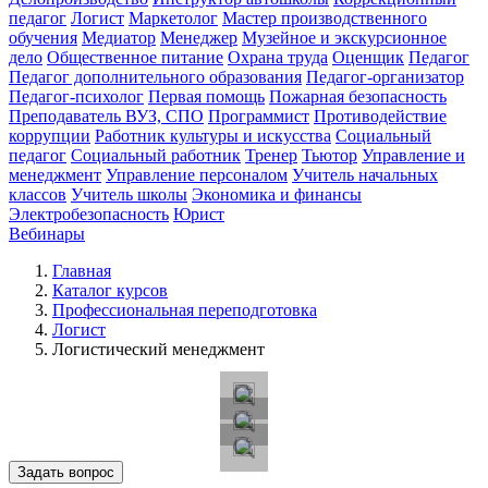
педагог
Логист
Маркетолог
Мастер производственного
обучения
Медиатор
Менеджер
Музейное и экскурсионное
дело
Общественное питание
Охрана труда
Оценщик
Педагог
Педагог дополнительного образования
Педагог-организатор
Педагог-психолог
Первая помощь
Пожарная безопасность
Преподаватель ВУЗ, СПО
Программист
Противодействие
коррупции
Работник культуры и искусства
Социальный
педагог
Социальный работник
Тренер
Тьютор
Управление и
менеджмент
Управление персоналом
Учитель начальных
классов
Учитель школы
Экономика и финансы
Электробезопасность
Юрист
Вебинары
Главная
Каталог курсов
Профессиональная переподготовка
Логист
Логистический менеджмент
Задать вопрос