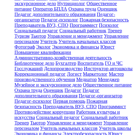
экскурсионное дело
Нутрициолог
Общественное
питание
Оператор БПЛА
Охрана труда
Оценщик
Педагог дополнительного образования
Педагог-
организатор
Педагог-психолог
Пожарная безопасность
Преподаватель ВУЗ, СПО
Программист
Психолог
Социальный педагог
Социальный работник
Тренер
Туризм
Тьютор
Управление и менеджмент
Управление
персоналом
Учитель
Учитель начальных классов
Фотограф
Эколог
Экономика и финансы
Юрист
Повышение квалификации
Административно-хозяйственная деятельность
Библиотечное дело
Бухгалтер
Воспитатель
ГО и ЧС
Госслужащий
Делопроизводство
Инструктор автошколы
Коррекционный педагог
Логист
Маркетолог
Мастер
производственного обучения
Медиатор
Менеджер
Музейное и экскурсионное дело
Общественное питание
Охрана труда
Оценщик
Педагог
Педагог
дополнительного образования
Педагог-организатор
Педагог-психолог
Первая помощь
Пожарная
безопасность
Преподаватель ВУЗ, СПО
Программист
Противодействие коррупции
Работник культуры и
искусства
Социальный педагог
Социальный работник
Тренер
Тьютор
Управление и менеджмент
Управление
персоналом
Учитель начальных классов
Учитель школы
Экономика и финансы
Электробезопасность
Юрист