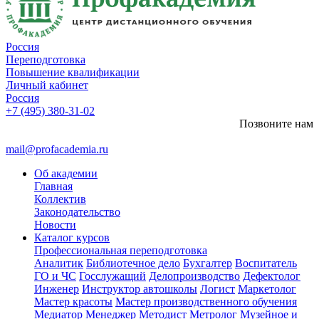
Россия
Переподготовка
Повышение квалификации
Личный кабинет
Россия
+7 (495) 380-31-02
Позвоните нам
mail@profacademia.ru
Об академии
Главная
Коллектив
Законодательство
Новости
Каталог курсов
Профессиональная переподготовка
Аналитик
Библиотечное дело
Бухгалтер
Воспитатель
ГО и ЧС
Госслужащий
Делопроизводство
Дефектолог
Инженер
Инструктор автошколы
Логист
Маркетолог
Мастер красоты
Мастер производственного обучения
Медиатор
Менеджер
Методист
Метролог
Музейное и