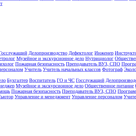
т
Госслужащий
Делопроизводство
Дефектолог
Инженер
Инструкт
тролог
Музейное и экскурсионное дело
Нутрициолог
Обществе
ихолог
Пожарная безопасность
Преподаватель ВУЗ, СПО
Прогр
персоналом
Учитель
Учитель начальных классов
Фотограф
Экол
ело
Бухгалтер
Воспитатель
ГО и ЧС
Госслужащий
Делопроизвод
неджер
Музейное и экскурсионное дело
Общественное питание
омощь
Пожарная безопасность
Преподаватель ВУЗ, СПО
Програм
Тьютор
Управление и менеджмент
Управление персоналом
Учите