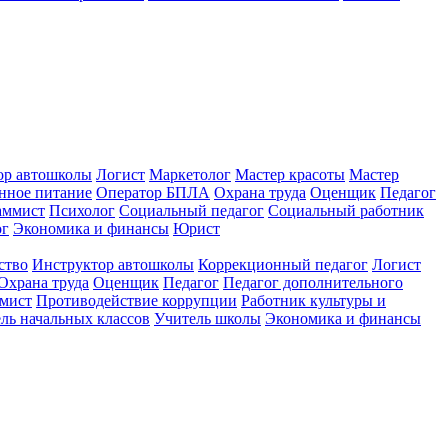
ор автошколы
Логист
Маркетолог
Мастер красоты
Мастер
нное питание
Оператор БПЛА
Охрана труда
Оценщик
Педагог
аммист
Психолог
Социальный педагог
Социальный работник
ог
Экономика и финансы
Юрист
ство
Инструктор автошколы
Коррекционный педагог
Логист
Охрана труда
Оценщик
Педагог
Педагог дополнительного
мист
Противодействие коррупции
Работник культуры и
ль начальных классов
Учитель школы
Экономика и финансы