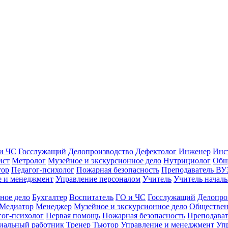
и ЧС
Госслужащий
Делопроизводство
Дефектолог
Инженер
Инс
ист
Метролог
Музейное и экскурсионное дело
Нутрициолог
Общ
тор
Педагог-психолог
Пожарная безопасность
Преподаватель ВУ
е и менеджмент
Управление персоналом
Учитель
Учитель началь
ное дело
Бухгалтер
Воспитатель
ГО и ЧС
Госслужащий
Делопро
Медиатор
Менеджер
Музейное и экскурсионное дело
Обществен
гог-психолог
Первая помощь
Пожарная безопасность
Преподава
иальный работник
Тренер
Тьютор
Управление и менеджмент
Уп