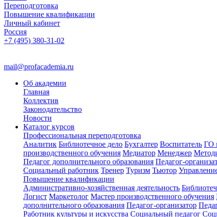
Переподготовка
Повышение квалификации
Личный кабинет
Россия
+7 (495) 380-31-02
mail@profacademia.ru
Об академии
Главная
Коллектив
Законодательство
Новости
Каталог курсов
Профессиональная переподготовка
Аналитик
Библиотечное дело
Бухгалтер
Воспитатель
ГО 
производственного обучения
Медиатор
Менеджер
Метод
Педагог дополнительного образования
Педагог-организа
Социальный работник
Тренер
Туризм
Тьютор
Управлени
Повышение квалификации
Административно-хозяйственная деятельность
Библиотеч
Логист
Маркетолог
Мастер производственного обучения
дополнительного образования
Педагог-организатор
Педа
Работник культуры и искусства
Социальный педагог
Соц