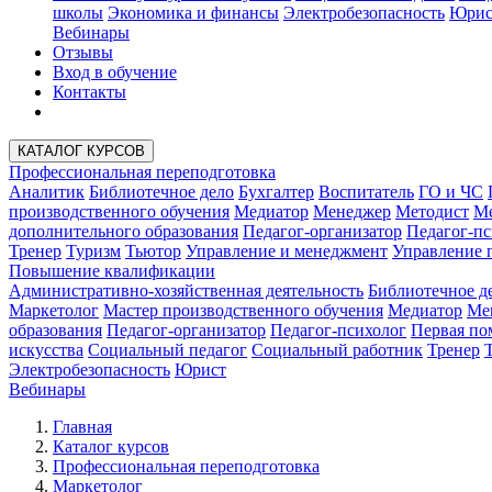
школы
Экономика и финансы
Электробезопасность
Юрис
Вебинары
Отзывы
Вход в обучение
Контакты
КАТАЛОГ КУРСОВ
Профессиональная переподготовка
Аналитик
Библиотечное дело
Бухгалтер
Воспитатель
ГО и ЧС
производственного обучения
Медиатор
Менеджер
Методист
Ме
дополнительного образования
Педагог-организатор
Педагог-пс
Тренер
Туризм
Тьютор
Управление и менеджмент
Управление 
Повышение квалификации
Административно-хозяйственная деятельность
Библиотечное д
Маркетолог
Мастер производственного обучения
Медиатор
Ме
образования
Педагог-организатор
Педагог-психолог
Первая п
искусства
Социальный педагог
Социальный работник
Тренер
Электробезопасность
Юрист
Вебинары
Главная
Каталог курсов
Профессиональная переподготовка
Маркетолог