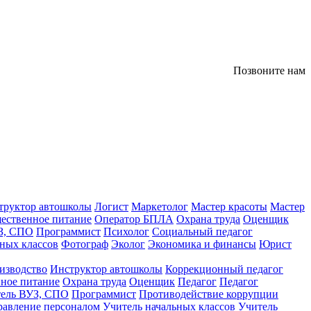
Позвоните нам
труктор автошколы
Логист
Маркетолог
Мастер красоты
Мастер
ественное питание
Оператор БПЛА
Охрана труда
Оценщик
З, СПО
Программист
Психолог
Социальный педагог
ных классов
Фотограф
Эколог
Экономика и финансы
Юрист
изводство
Инструктор автошколы
Коррекционный педагог
ное питание
Охрана труда
Оценщик
Педагог
Педагог
тель ВУЗ, СПО
Программист
Противодействие коррупции
равление персоналом
Учитель начальных классов
Учитель