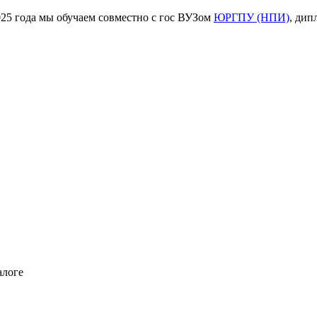
ода мы обучаем совместно с гос ВУЗом
ЮРГПУ (НПИ)
, дип
алоге