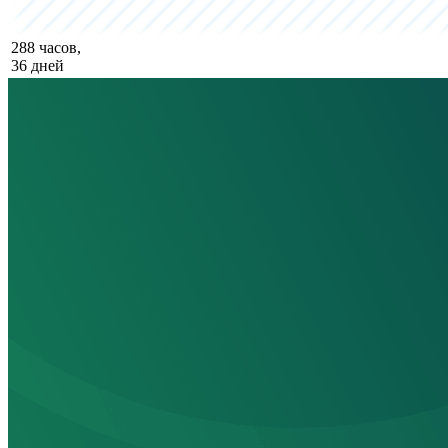
288 часов,
36 дней