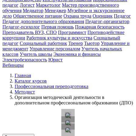
педагог
Логист
Маркетолог
Мастер производственного
обучения
Медиатор
Менеджер
Музейное и экскурсионное
дело
Общественное питание
Охрана труда
Оценщик
Педагог
Педагог дополнительного образования
Педагог-организатор
Педагог-психолог
Первая помощь
Пожарная безопасность
Преподаватель ВУЗ, СПО
Программист
Противодействие
коррупции
Работник культуры и искусства
Социальный
педагог
Социальный работник
Тренер
Тьютор
Управление и
менеджмент
Управление персоналом
Учитель начальных
классов
Учитель школы
Экономика и финансы
Электробезопасность
Юрист
Вебинары
Главная
Каталог курсов
Профессиональная переподготовка
Методист
Организация методической деятельности в
дополнительном профессиональном образовании (ДПО)