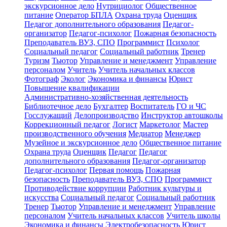
экскурсионное дело
Нутрициолог
Общественное
питание
Оператор БПЛА
Охрана труда
Оценщик
Педагог дополнительного образования
Педагог-
организатор
Педагог-психолог
Пожарная безопасность
Преподаватель ВУЗ, СПО
Программист
Психолог
Социальный педагог
Социальный работник
Тренер
Туризм
Тьютор
Управление и менеджмент
Управление
персоналом
Учитель
Учитель начальных классов
Фотограф
Эколог
Экономика и финансы
Юрист
Повышение квалификации
Административно-хозяйственная деятельность
Библиотечное дело
Бухгалтер
Воспитатель
ГО и ЧС
Госслужащий
Делопроизводство
Инструктор автошколы
Коррекционный педагог
Логист
Маркетолог
Мастер
производственного обучения
Медиатор
Менеджер
Музейное и экскурсионное дело
Общественное питание
Охрана труда
Оценщик
Педагог
Педагог
дополнительного образования
Педагог-организатор
Педагог-психолог
Первая помощь
Пожарная
безопасность
Преподаватель ВУЗ, СПО
Программист
Противодействие коррупции
Работник культуры и
искусства
Социальный педагог
Социальный работник
Тренер
Тьютор
Управление и менеджмент
Управление
персоналом
Учитель начальных классов
Учитель школы
Экономика и финансы
Электробезопасность
Юрист