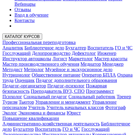
Вебинары
Отзывы
Вход в обучение
Контакты
КАТАЛОГ КУРСОВ
Профессиональная переподготовка
Аналитик
Библиотечное дело
Бухгалтер
Воспитатель
ГО и ЧС
Госслужащий
Делопроизводство
Дефектолог
Инженер
Инструктор автошколы
Логист
Маркетолог
Мастер красоты
Мастер производственного обучения
Медиатор
Менеджер
Методист
Метролог
Музейное и экскурсионное дело
Нутрициолог
Общественное питание
Оператор БПЛА
Охрана
труда
Оценщик
Педагог дополнительного образования
Педагог-организатор
Педагог-психолог
Пожарная
безопасность
Преподаватель ВУЗ, СПО
Программист
Психолог
Социальный педагог
Социальный работник
Тренер
Туризм
Тьютор
Управление и менеджмент
Управление
персоналом
Учитель
Учитель начальных классов
Фотограф
Эколог
Экономика и финансы
Юрист
Повышение квалификации
Административно-хозяйственная деятельность
Библиотечное
дело
Бухгалтер
Воспитатель
ГО и ЧС
Госслужащий
Делопроизводство
Инструктор автошколы
Коррекционный