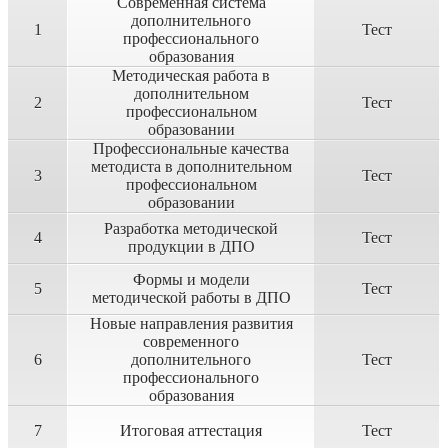
Современная система
дополнительного
1
Тест
профессионального
образования
Методическая работа в
дополнительном
2
Тест
профессиональном
образовании
Профессиональные качества
методиста в дополнительном
3
Тест
профессиональном
образовании
Разработка методической
4
Тест
продукции в ДПО
Формы и модели
5
Тест
методической работы в ДПО
Новые направления развития
современного
6
дополнительного
Тест
профессионального
образования
7
Итоговая аттестация
Тест