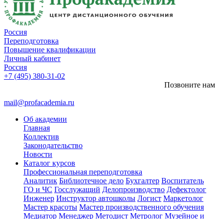
Россия
Переподготовка
Повышение квалификации
Личный кабинет
Россия
+7 (495) 380-31-02
Позвоните нам
mail@profacademia.ru
Об академии
Главная
Коллектив
Законодательство
Новости
Каталог курсов
Профессиональная переподготовка
Аналитик
Библиотечное дело
Бухгалтер
Воспитатель
ГО и ЧС
Госслужащий
Делопроизводство
Дефектолог
Инженер
Инструктор автошколы
Логист
Маркетолог
Мастер красоты
Мастер производственного обучения
Медиатор
Менеджер
Методист
Метролог
Музейное и