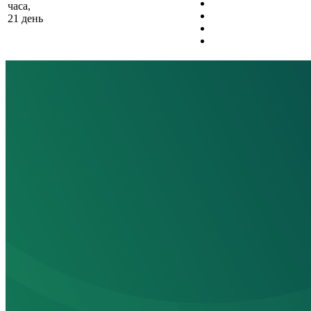
часа,
21 день