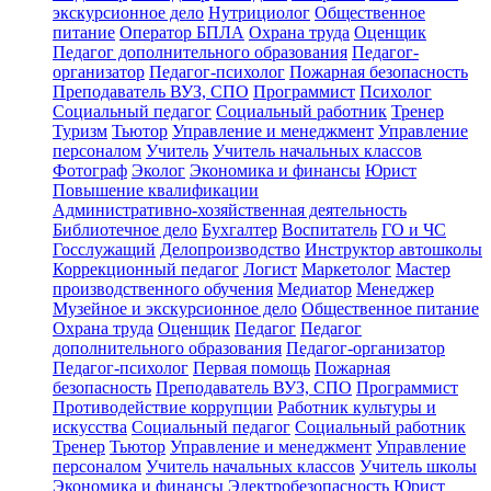
экскурсионное дело
Нутрициолог
Общественное
питание
Оператор БПЛА
Охрана труда
Оценщик
Педагог дополнительного образования
Педагог-
организатор
Педагог-психолог
Пожарная безопасность
Преподаватель ВУЗ, СПО
Программист
Психолог
Социальный педагог
Социальный работник
Тренер
Туризм
Тьютор
Управление и менеджмент
Управление
персоналом
Учитель
Учитель начальных классов
Фотограф
Эколог
Экономика и финансы
Юрист
Повышение квалификации
Административно-хозяйственная деятельность
Библиотечное дело
Бухгалтер
Воспитатель
ГО и ЧС
Госслужащий
Делопроизводство
Инструктор автошколы
Коррекционный педагог
Логист
Маркетолог
Мастер
производственного обучения
Медиатор
Менеджер
Музейное и экскурсионное дело
Общественное питание
Охрана труда
Оценщик
Педагог
Педагог
дополнительного образования
Педагог-организатор
Педагог-психолог
Первая помощь
Пожарная
безопасность
Преподаватель ВУЗ, СПО
Программист
Противодействие коррупции
Работник культуры и
искусства
Социальный педагог
Социальный работник
Тренер
Тьютор
Управление и менеджмент
Управление
персоналом
Учитель начальных классов
Учитель школы
Экономика и финансы
Электробезопасность
Юрист