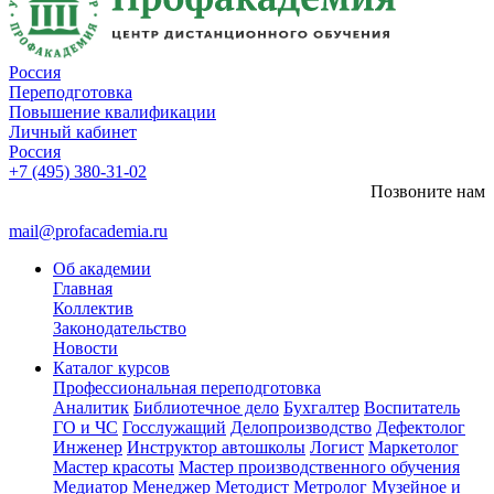
Россия
Переподготовка
Повышение квалификации
Личный кабинет
Россия
+7 (495) 380-31-02
Позвоните нам
mail@profacademia.ru
Об академии
Главная
Коллектив
Законодательство
Новости
Каталог курсов
Профессиональная переподготовка
Аналитик
Библиотечное дело
Бухгалтер
Воспитатель
ГО и ЧС
Госслужащий
Делопроизводство
Дефектолог
Инженер
Инструктор автошколы
Логист
Маркетолог
Мастер красоты
Мастер производственного обучения
Медиатор
Менеджер
Методист
Метролог
Музейное и