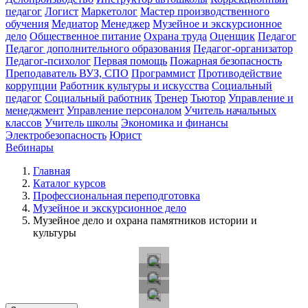
педагог
Логист
Маркетолог
Мастер производственного
обучения
Медиатор
Менеджер
Музейное и экскурсионное
дело
Общественное питание
Охрана труда
Оценщик
Педагог
Педагог дополнительного образования
Педагог-организатор
Педагог-психолог
Первая помощь
Пожарная безопасность
Преподаватель ВУЗ, СПО
Программист
Противодействие
коррупции
Работник культуры и искусства
Социальный
педагог
Социальный работник
Тренер
Тьютор
Управление и
менеджмент
Управление персоналом
Учитель начальных
классов
Учитель школы
Экономика и финансы
Электробезопасность
Юрист
Вебинары
Главная
Каталог курсов
Профессиональная переподготовка
Музейное и экскурсионное дело
Музейное дело и охрана памятников истории и
культуры