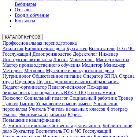
Вебинары
Отзывы
Вход в обучение
Контакты
КАТАЛОГ КУРСОВ
Профессиональная переподготовка
Аналитик
Библиотечное дело
Бухгалтер
Воспитатель
ГО и ЧС
Госслужащий
Делопроизводство
Дефектолог
Инженер
Инструктор автошколы
Логист
Маркетолог
Мастер красоты
Мастер производственного обучения
Медиатор
Менеджер
Методист
Метролог
Музейное и экскурсионное дело
Нутрициолог
Общественное питание
Оператор БПЛА
Охрана
труда
Оценщик
Педагог дополнительного образования
Педагог-организатор
Педагог-психолог
Пожарная
безопасность
Преподаватель ВУЗ, СПО
Программист
Психолог
Социальный педагог
Социальный работник
Тренер
Туризм
Тьютор
Управление и менеджмент
Управление
персоналом
Учитель
Учитель начальных классов
Фотограф
Эколог
Экономика и финансы
Юрист
Повышение квалификации
Административно-хозяйственная деятельность
Библиотечное
дело
Бухгалтер
Воспитатель
ГО и ЧС
Госслужащий
Делопроизводство
Инструктор автошколы
Коррекционный