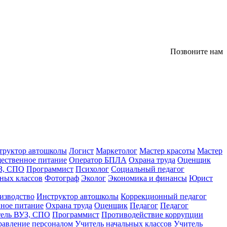
Позвоните нам
труктор автошколы
Логист
Маркетолог
Мастер красоты
Мастер
ественное питание
Оператор БПЛА
Охрана труда
Оценщик
З, СПО
Программист
Психолог
Социальный педагог
ных классов
Фотограф
Эколог
Экономика и финансы
Юрист
изводство
Инструктор автошколы
Коррекционный педагог
ное питание
Охрана труда
Оценщик
Педагог
Педагог
тель ВУЗ, СПО
Программист
Противодействие коррупции
равление персоналом
Учитель начальных классов
Учитель