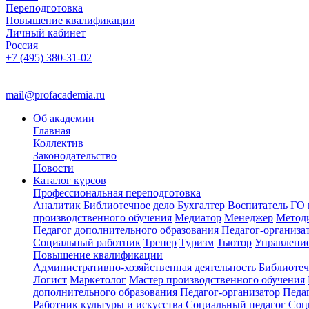
Переподготовка
Повышение квалификации
Личный кабинет
Россия
+7 (495) 380-31-02
mail@profacademia.ru
Об академии
Главная
Коллектив
Законодательство
Новости
Каталог курсов
Профессиональная переподготовка
Аналитик
Библиотечное дело
Бухгалтер
Воспитатель
ГО 
производственного обучения
Медиатор
Менеджер
Метод
Педагог дополнительного образования
Педагог-организа
Социальный работник
Тренер
Туризм
Тьютор
Управлени
Повышение квалификации
Административно-хозяйственная деятельность
Библиотеч
Логист
Маркетолог
Мастер производственного обучения
дополнительного образования
Педагог-организатор
Педа
Работник культуры и искусства
Социальный педагог
Соц