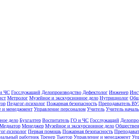
и ЧС
Госслужащий
Делопроизводство
Дефектолог
Инженер
Инс
ист
Метролог
Музейное и экскурсионное дело
Нутрициолог
Общ
тор
Педагог-психолог
Пожарная безопасность
Преподаватель ВУ
е и менеджмент
Управление персоналом
Учитель
Учитель началь
ное дело
Бухгалтер
Воспитатель
ГО и ЧС
Госслужащий
Делопро
Медиатор
Менеджер
Музейное и экскурсионное дело
Обществен
гог-психолог
Первая помощь
Пожарная безопасность
Преподава
иальный работник
Тренер
Тьютор
Управление и менеджмент
Уп