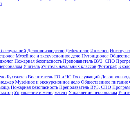
т
Госслужащий
Делопроизводство
Дефектолог
Инженер
Инструкт
тролог
Музейное и экскурсионное дело
Нутрициолог
Обществе
ихолог
Пожарная безопасность
Преподаватель ВУЗ, СПО
Прогр
персоналом
Учитель
Учитель начальных классов
Фотограф
Экол
ело
Бухгалтер
Воспитатель
ГО и ЧС
Госслужащий
Делопроизвод
неджер
Музейное и экскурсионное дело
Общественное питание
омощь
Пожарная безопасность
Преподаватель ВУЗ, СПО
Програм
Тьютор
Управление и менеджмент
Управление персоналом
Учите