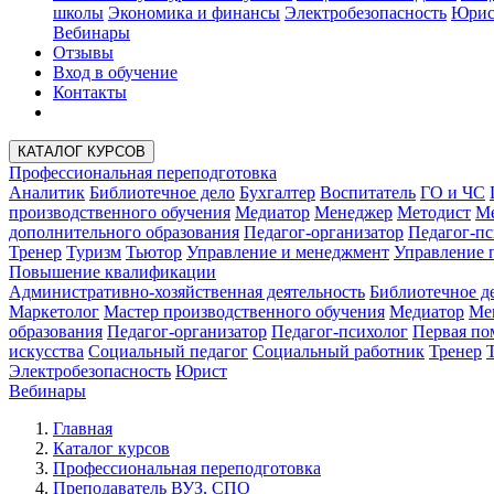
школы
Экономика и финансы
Электробезопасность
Юрис
Вебинары
Отзывы
Вход в обучение
Контакты
КАТАЛОГ КУРСОВ
Профессиональная переподготовка
Аналитик
Библиотечное дело
Бухгалтер
Воспитатель
ГО и ЧС
производственного обучения
Медиатор
Менеджер
Методист
Ме
дополнительного образования
Педагог-организатор
Педагог-пс
Тренер
Туризм
Тьютор
Управление и менеджмент
Управление 
Повышение квалификации
Административно-хозяйственная деятельность
Библиотечное д
Маркетолог
Мастер производственного обучения
Медиатор
Ме
образования
Педагог-организатор
Педагог-психолог
Первая п
искусства
Социальный педагог
Социальный работник
Тренер
Электробезопасность
Юрист
Вебинары
Главная
Каталог курсов
Профессиональная переподготовка
Преподаватель ВУЗ, СПО