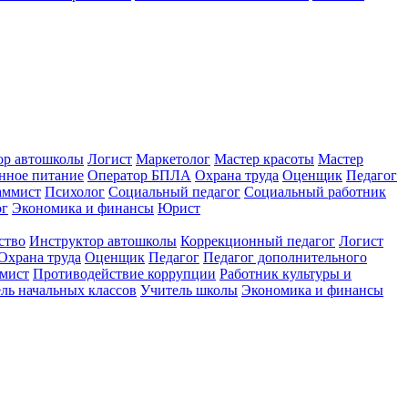
ор автошколы
Логист
Маркетолог
Мастер красоты
Мастер
нное питание
Оператор БПЛА
Охрана труда
Оценщик
Педагог
аммист
Психолог
Социальный педагог
Социальный работник
ог
Экономика и финансы
Юрист
ство
Инструктор автошколы
Коррекционный педагог
Логист
Охрана труда
Оценщик
Педагог
Педагог дополнительного
мист
Противодействие коррупции
Работник культуры и
ль начальных классов
Учитель школы
Экономика и финансы