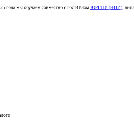
ода мы обучаем совместно с гос ВУЗом
ЮРГПУ (НПИ)
, дип
алоге