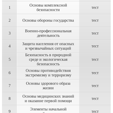
Основы комплексной
1
тест
безопасности
2
Основы обороны государства
тест
Военно-профессиональная
3
тест
деятельность
Защита населения от опасных
4
тест
и чрезвычайных ситуаций
Безопасность в природной
5
среде и экологическая
тест
безопасность
Основы противодействия
6
тест
экстремизму и терроризму
Основы здорового образа
7
тест
жизни
Основы медицинских знаний
8
тест
и оказание первой помощи
Элементы начальной
9
тест