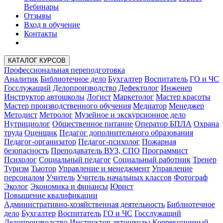
Вебинары
Отзывы
Вход в обучение
Контакты
КАТАЛОГ КУРСОВ
Профессиональная переподготовка
Аналитик
Библиотечное дело
Бухгалтер
Воспитатель
ГО и ЧС
Госслужащий
Делопроизводство
Дефектолог
Инженер
Инструктор автошколы
Логист
Маркетолог
Мастер красоты
Мастер производственного обучения
Медиатор
Менеджер
Методист
Метролог
Музейное и экскурсионное дело
Нутрициолог
Общественное питание
Оператор БПЛА
Охрана
труда
Оценщик
Педагог дополнительного образования
Педагог-организатор
Педагог-психолог
Пожарная
безопасность
Преподаватель ВУЗ, СПО
Программист
Психолог
Социальный педагог
Социальный работник
Тренер
Туризм
Тьютор
Управление и менеджмент
Управление
персоналом
Учитель
Учитель начальных классов
Фотограф
Эколог
Экономика и финансы
Юрист
Повышение квалификации
Административно-хозяйственная деятельность
Библиотечное
дело
Бухгалтер
Воспитатель
ГО и ЧС
Госслужащий
Делопроизводство
Инструктор автошколы
Коррекционный