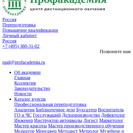
Россия
Переподготовка
Повышение квалификации
Личный кабинет
Россия
+7 (495) 380-31-02
Позвоните нам
mail@profacademia.ru
Об академии
Главная
Коллектив
Законодательство
Новости
Каталог курсов
Профессиональная переподготовка
Аналитик
Библиотечное дело
Бухгалтер
Воспитатель
ГО и ЧС
Госслужащий
Делопроизводство
Дефектолог
Инженер
Инструктор автошколы
Логист
Маркетолог
Мастер красоты
Мастер производственного обучения
Медиатор
Менеджер
Методист
Метролог
Музейное и