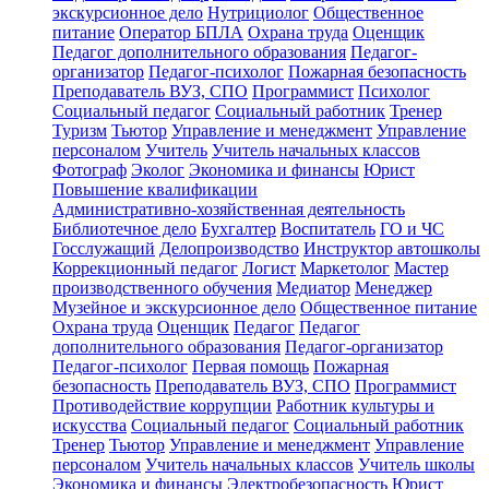
экскурсионное дело
Нутрициолог
Общественное
питание
Оператор БПЛА
Охрана труда
Оценщик
Педагог дополнительного образования
Педагог-
организатор
Педагог-психолог
Пожарная безопасность
Преподаватель ВУЗ, СПО
Программист
Психолог
Социальный педагог
Социальный работник
Тренер
Туризм
Тьютор
Управление и менеджмент
Управление
персоналом
Учитель
Учитель начальных классов
Фотограф
Эколог
Экономика и финансы
Юрист
Повышение квалификации
Административно-хозяйственная деятельность
Библиотечное дело
Бухгалтер
Воспитатель
ГО и ЧС
Госслужащий
Делопроизводство
Инструктор автошколы
Коррекционный педагог
Логист
Маркетолог
Мастер
производственного обучения
Медиатор
Менеджер
Музейное и экскурсионное дело
Общественное питание
Охрана труда
Оценщик
Педагог
Педагог
дополнительного образования
Педагог-организатор
Педагог-психолог
Первая помощь
Пожарная
безопасность
Преподаватель ВУЗ, СПО
Программист
Противодействие коррупции
Работник культуры и
искусства
Социальный педагог
Социальный работник
Тренер
Тьютор
Управление и менеджмент
Управление
персоналом
Учитель начальных классов
Учитель школы
Экономика и финансы
Электробезопасность
Юрист