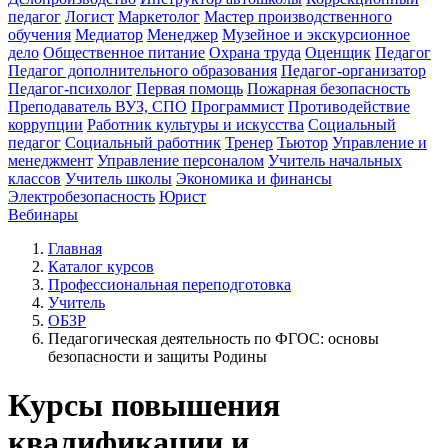
педагог
Логист
Маркетолог
Мастер производственного
обучения
Медиатор
Менеджер
Музейное и экскурсионное
дело
Общественное питание
Охрана труда
Оценщик
Педагог
Педагог дополнительного образования
Педагог-организатор
Педагог-психолог
Первая помощь
Пожарная безопасность
Преподаватель ВУЗ, СПО
Программист
Противодействие
коррупции
Работник культуры и искусства
Социальный
педагог
Социальный работник
Тренер
Тьютор
Управление и
менеджмент
Управление персоналом
Учитель начальных
классов
Учитель школы
Экономика и финансы
Электробезопасность
Юрист
Вебинары
Главная
Каталог курсов
Профессиональная переподготовка
Учитель
ОБЗР
Педагогическая деятельность по ФГОС: основы
безопасности и защиты Родины
Курсы повышения
квалификации и