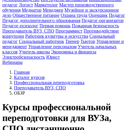
педагог
Логист
Маркетолог
Мастер производственного
обучения
Медиатор
Менеджер
Музейное и экскурсионное
дело
Общественное питание
Охрана труда
Оценщик
Педагог
Педагог дополнительного образования
Педагог-организатор
Педагог-психолог
Первая помощь
Пожарная безопасность
Преподаватель ВУЗ, СПО
Программист
Противодействие
коррупции
Работник культуры и искусства
Социальный
педагог
Социальный работник
Тренер
Тьютор
Управление и
менеджмент
Управление персоналом
Учитель начальных
классов
Учитель школы
Экономика и финансы
Электробезопасность
Юрист
Вебинары
Главная
Каталог курсов
Профессиональная переподготовка
Преподаватель ВУЗ, СПО
ОБЗР
Курсы профессиональной
переподготовки для ВУЗа,
СПО дистанционно