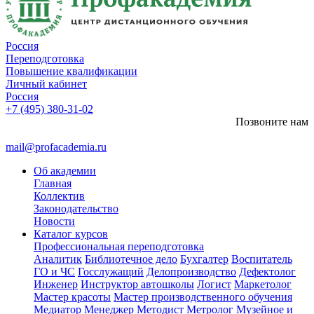
Россия
Переподготовка
Повышение квалификации
Личный кабинет
Россия
+7 (495) 380-31-02
Позвоните нам
mail@profacademia.ru
Об академии
Главная
Коллектив
Законодательство
Новости
Каталог курсов
Профессиональная переподготовка
Аналитик
Библиотечное дело
Бухгалтер
Воспитатель
ГО и ЧС
Госслужащий
Делопроизводство
Дефектолог
Инженер
Инструктор автошколы
Логист
Маркетолог
Мастер красоты
Мастер производственного обучения
Медиатор
Менеджер
Методист
Метролог
Музейное и