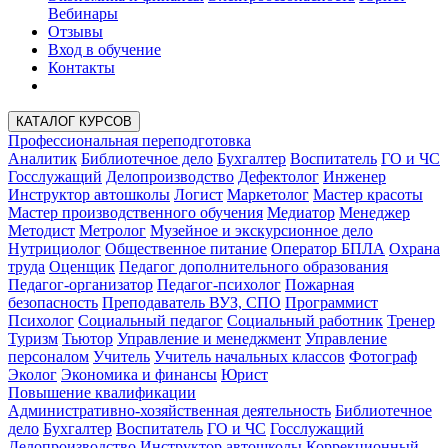
Вебинары
Отзывы
Вход в обучение
Контакты
КАТАЛОГ КУРСОВ
Профессиональная переподготовка
Аналитик
Библиотечное дело
Бухгалтер
Воспитатель
ГО и ЧС
Госслужащий
Делопроизводство
Дефектолог
Инженер
Инструктор автошколы
Логист
Маркетолог
Мастер красоты
Мастер производственного обучения
Медиатор
Менеджер
Методист
Метролог
Музейное и экскурсионное дело
Нутрициолог
Общественное питание
Оператор БПЛА
Охрана
труда
Оценщик
Педагог дополнительного образования
Педагог-организатор
Педагог-психолог
Пожарная
безопасность
Преподаватель ВУЗ, СПО
Программист
Психолог
Социальный педагог
Социальный работник
Тренер
Туризм
Тьютор
Управление и менеджмент
Управление
персоналом
Учитель
Учитель начальных классов
Фотограф
Эколог
Экономика и финансы
Юрист
Повышение квалификации
Административно-хозяйственная деятельность
Библиотечное
дело
Бухгалтер
Воспитатель
ГО и ЧС
Госслужащий
Делопроизводство
Инструктор автошколы
Коррекционный