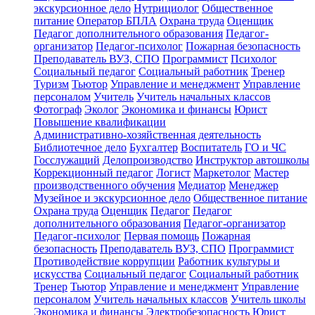
экскурсионное дело
Нутрициолог
Общественное
питание
Оператор БПЛА
Охрана труда
Оценщик
Педагог дополнительного образования
Педагог-
организатор
Педагог-психолог
Пожарная безопасность
Преподаватель ВУЗ, СПО
Программист
Психолог
Социальный педагог
Социальный работник
Тренер
Туризм
Тьютор
Управление и менеджмент
Управление
персоналом
Учитель
Учитель начальных классов
Фотограф
Эколог
Экономика и финансы
Юрист
Повышение квалификации
Административно-хозяйственная деятельность
Библиотечное дело
Бухгалтер
Воспитатель
ГО и ЧС
Госслужащий
Делопроизводство
Инструктор автошколы
Коррекционный педагог
Логист
Маркетолог
Мастер
производственного обучения
Медиатор
Менеджер
Музейное и экскурсионное дело
Общественное питание
Охрана труда
Оценщик
Педагог
Педагог
дополнительного образования
Педагог-организатор
Педагог-психолог
Первая помощь
Пожарная
безопасность
Преподаватель ВУЗ, СПО
Программист
Противодействие коррупции
Работник культуры и
искусства
Социальный педагог
Социальный работник
Тренер
Тьютор
Управление и менеджмент
Управление
персоналом
Учитель начальных классов
Учитель школы
Экономика и финансы
Электробезопасность
Юрист