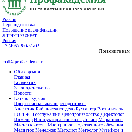
Россия
Переподготовка
Повышение квалификации
Личный кабинет
Россия
+7 (495) 380-31-02
Позвоните нам
mail@profacademia.ru
Об академии
Главная
Коллектив
Законодательство
Новости
Каталог курсов
Профессиональная переподготовка
Аналитик
Библиотечное дело
Бухгалтер
Воспитатель
ГО и ЧС
Госслужащий
Делопроизводство
Дефектолог
Инженер
Инструктор автошколы
Логист
Маркетолог
Мастер красоты
Мастер производственного обучения
Медиатор
Менеджер
Методист
Метролог
Музейное и