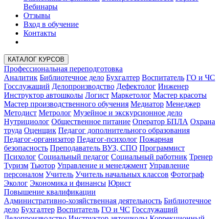
Вебинары
Отзывы
Вход в обучение
Контакты
КАТАЛОГ КУРСОВ
Профессиональная переподготовка
Аналитик
Библиотечное дело
Бухгалтер
Воспитатель
ГО и ЧС
Госслужащий
Делопроизводство
Дефектолог
Инженер
Инструктор автошколы
Логист
Маркетолог
Мастер красоты
Мастер производственного обучения
Медиатор
Менеджер
Методист
Метролог
Музейное и экскурсионное дело
Нутрициолог
Общественное питание
Оператор БПЛА
Охрана
труда
Оценщик
Педагог дополнительного образования
Педагог-организатор
Педагог-психолог
Пожарная
безопасность
Преподаватель ВУЗ, СПО
Программист
Психолог
Социальный педагог
Социальный работник
Тренер
Туризм
Тьютор
Управление и менеджмент
Управление
персоналом
Учитель
Учитель начальных классов
Фотограф
Эколог
Экономика и финансы
Юрист
Повышение квалификации
Административно-хозяйственная деятельность
Библиотечное
дело
Бухгалтер
Воспитатель
ГО и ЧС
Госслужащий
Делопроизводство
Инструктор автошколы
Коррекционный