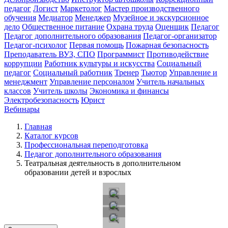
педагог
Логист
Маркетолог
Мастер производственного
обучения
Медиатор
Менеджер
Музейное и экскурсионное
дело
Общественное питание
Охрана труда
Оценщик
Педагог
Педагог дополнительного образования
Педагог-организатор
Педагог-психолог
Первая помощь
Пожарная безопасность
Преподаватель ВУЗ, СПО
Программист
Противодействие
коррупции
Работник культуры и искусства
Социальный
педагог
Социальный работник
Тренер
Тьютор
Управление и
менеджмент
Управление персоналом
Учитель начальных
классов
Учитель школы
Экономика и финансы
Электробезопасность
Юрист
Вебинары
Главная
Каталог курсов
Профессиональная переподготовка
Педагог дополнительного образования
Театральная деятельность в дополнительном
образовании детей и взрослых