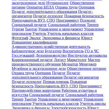
экскурсионное дело
Нутрициолог
Общественное
питание
Оператор БПЛА
Охрана труда
Оценщик
Педагог дополнительного образования
Педагог-
организатор
Педагог-психолог
Пожарная безопасность
Преподаватель ВУЗ, СПО
Программист
Психолог
Социальный педагог
Социальный работник
Тренер
Туризм
Тьютор
Управление и менеджмент
Управление
персоналом
Учитель
Учитель начальных классов
Фотограф
Эколог
Экономика и финансы
Юрист
Повышение квалификации
Административно-хозяйственная деятельность
Библиотечное дело
Бухгалтер
Воспитатель
ГО и ЧС
Госслужащий
Делопроизводство
Инструктор автошколы
Коррекционный педагог
Логист
Маркетолог
Мастер
производственного обучения
Медиатор
Менеджер
Музейное и экскурсионное дело
Общественное питание
Охрана труда
Оценщик
Педагог
Педагог
дополнительного образования
Педагог-организатор
Педагог-психолог
Первая помощь
Пожарная
безопасность
Преподаватель ВУЗ, СПО
Программист
Противодействие коррупции
Работник культуры и
искусства
Социальный педагог
Социальный работник
Тренер
Тьютор
Управление и менеджмент
Управление
персоналом
Учитель начальных классов
Учитель школы
Экономика и финансы
Электробезопасность
Юрист