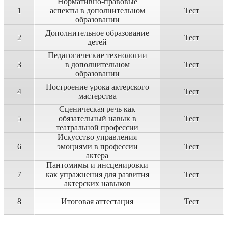
Нормативно-правовые
1
аспекты в дополнительном
Тест
образовании
Дополнительное образование
2
Тест
детей
Педагогические технологии
3
в дополнительном
Тест
образовании
Построение урока актерского
4
Тест
мастерства
Сценическая речь как
5
обязательный навык в
Тест
театральной профессии
Искусство управления
6
эмоциями в профессии
Тест
актера
Пантомимы и инсценировки
7
как упражнения для развития
Тест
актерских навыков
8
Итоговая аттестация
Тест