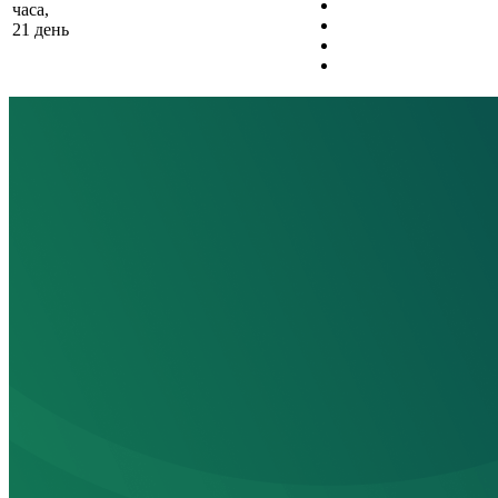
часа,
21 день