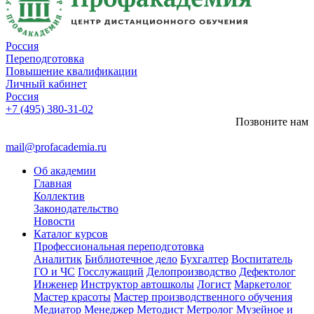
Россия
Переподготовка
Повышение квалификации
Личный кабинет
Россия
+7 (495) 380-31-02
Позвоните нам
mail@profacademia.ru
Об академии
Главная
Коллектив
Законодательство
Новости
Каталог курсов
Профессиональная переподготовка
Аналитик
Библиотечное дело
Бухгалтер
Воспитатель
ГО и ЧС
Госслужащий
Делопроизводство
Дефектолог
Инженер
Инструктор автошколы
Логист
Маркетолог
Мастер красоты
Мастер производственного обучения
Медиатор
Менеджер
Методист
Метролог
Музейное и