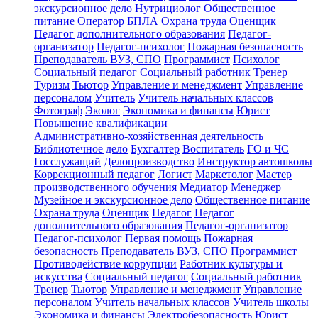
экскурсионное дело
Нутрициолог
Общественное
питание
Оператор БПЛА
Охрана труда
Оценщик
Педагог дополнительного образования
Педагог-
организатор
Педагог-психолог
Пожарная безопасность
Преподаватель ВУЗ, СПО
Программист
Психолог
Социальный педагог
Социальный работник
Тренер
Туризм
Тьютор
Управление и менеджмент
Управление
персоналом
Учитель
Учитель начальных классов
Фотограф
Эколог
Экономика и финансы
Юрист
Повышение квалификации
Административно-хозяйственная деятельность
Библиотечное дело
Бухгалтер
Воспитатель
ГО и ЧС
Госслужащий
Делопроизводство
Инструктор автошколы
Коррекционный педагог
Логист
Маркетолог
Мастер
производственного обучения
Медиатор
Менеджер
Музейное и экскурсионное дело
Общественное питание
Охрана труда
Оценщик
Педагог
Педагог
дополнительного образования
Педагог-организатор
Педагог-психолог
Первая помощь
Пожарная
безопасность
Преподаватель ВУЗ, СПО
Программист
Противодействие коррупции
Работник культуры и
искусства
Социальный педагог
Социальный работник
Тренер
Тьютор
Управление и менеджмент
Управление
персоналом
Учитель начальных классов
Учитель школы
Экономика и финансы
Электробезопасность
Юрист