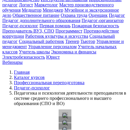
педагог
Логист
Маркетолог
Мастер производственного
обучения
Медиатор
Менеджер
Музейное и экскурсионное
дело
Общественное питание
Охрана труда
Оценщик
Педагог
Педагог дополнительного образования
Педагог-организатор
Педагог-психолог
Первая помощь
Пожарная безопасность
Преподаватель ВУЗ, СПО
Программист
Противодействие
коррупции
Работник культуры и искусства
Социальный
педагог
Социальный работник
Тренер
Тьютор
Управление и
менеджмент
Управление персоналом
Учитель начальных
классов
Учитель школы
Экономика и финансы
Электробезопасность
Юрист
Вебинары
Главная
Каталог курсов
Профессиональная переподготовка
Педагог-психолог
Педагогика и психология деятельности преподавателя в
системе среднего профессионального и высшего
образования (СПО и ВО)