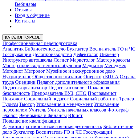
Вебинары
Отзывы
Вход в обучение
Контакты
КАТАЛОГ КУРСОВ
Профессиональная переподготовка
Аналитик
Библиотечное дело
Бухгалтер
Воспитатель
ГО и ЧС
Госслужащий
Делопроизводство
Дефектолог
Инженер
Инструктор автошколы
Логист
Маркетолог
Мастер красоты
Мастер производственного обучения
Медиатор
Менеджер
Методист
Метролог
Музейное и экскурсионное дело
Нутрициолог
Общественное питание
Оператор БПЛА
Охрана
труда
Оценщик
Педагог дополнительного образования
Педагог-организатор
Педагог-психолог
Пожарная
безопасность
Преподаватель ВУЗ, СПО
Программист
Психолог
Социальный педагог
Социальный работник
Тренер
Туризм
Тьютор
Управление и менеджмент
Управление
персоналом
Учитель
Учитель начальных классов
Фотограф
Эколог
Экономика и финансы
Юрист
Повышение квалификации
Административно-хозяйственная деятельность
Библиотечное
дело
Бухгалтер
Воспитатель
ГО и ЧС
Госслужащий
Делопроизводство
Инструктор автошколы
Коррекционный