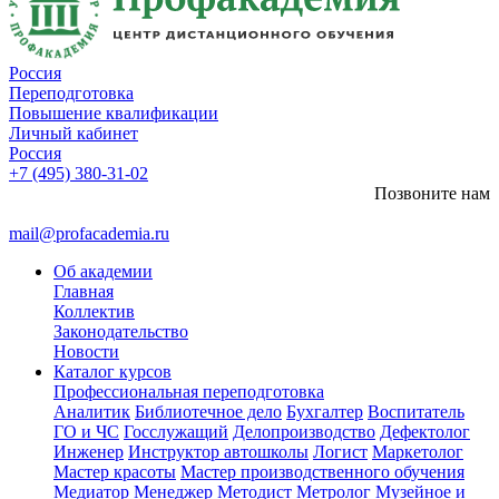
Россия
Переподготовка
Повышение квалификации
Личный кабинет
Россия
+7 (495) 380-31-02
Позвоните нам
mail@profacademia.ru
Об академии
Главная
Коллектив
Законодательство
Новости
Каталог курсов
Профессиональная переподготовка
Аналитик
Библиотечное дело
Бухгалтер
Воспитатель
ГО и ЧС
Госслужащий
Делопроизводство
Дефектолог
Инженер
Инструктор автошколы
Логист
Маркетолог
Мастер красоты
Мастер производственного обучения
Медиатор
Менеджер
Методист
Метролог
Музейное и