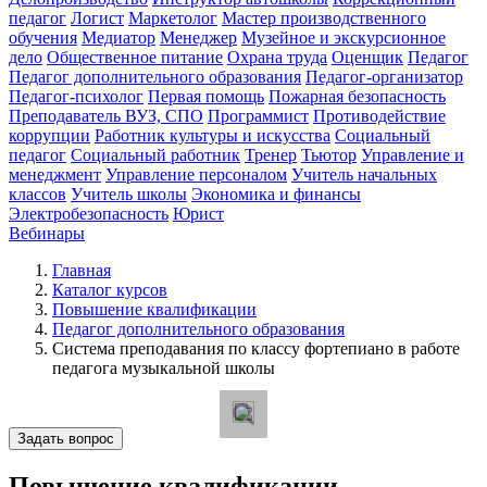
педагог
Логист
Маркетолог
Мастер производственного
обучения
Медиатор
Менеджер
Музейное и экскурсионное
дело
Общественное питание
Охрана труда
Оценщик
Педагог
Педагог дополнительного образования
Педагог-организатор
Педагог-психолог
Первая помощь
Пожарная безопасность
Преподаватель ВУЗ, СПО
Программист
Противодействие
коррупции
Работник культуры и искусства
Социальный
педагог
Социальный работник
Тренер
Тьютор
Управление и
менеджмент
Управление персоналом
Учитель начальных
классов
Учитель школы
Экономика и финансы
Электробезопасность
Юрист
Вебинары
Главная
Каталог курсов
Повышение квалификации
Педагог дополнительного образования
Система преподавания по классу фортепиано в работе
педагога музыкальной школы
Задать вопрос
Повышение квалификации