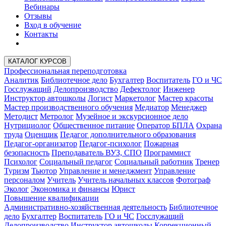
Вебинары
Отзывы
Вход в обучение
Контакты
КАТАЛОГ КУРСОВ
Профессиональная переподготовка
Аналитик
Библиотечное дело
Бухгалтер
Воспитатель
ГО и ЧС
Госслужащий
Делопроизводство
Дефектолог
Инженер
Инструктор автошколы
Логист
Маркетолог
Мастер красоты
Мастер производственного обучения
Медиатор
Менеджер
Методист
Метролог
Музейное и экскурсионное дело
Нутрициолог
Общественное питание
Оператор БПЛА
Охрана
труда
Оценщик
Педагог дополнительного образования
Педагог-организатор
Педагог-психолог
Пожарная
безопасность
Преподаватель ВУЗ, СПО
Программист
Психолог
Социальный педагог
Социальный работник
Тренер
Туризм
Тьютор
Управление и менеджмент
Управление
персоналом
Учитель
Учитель начальных классов
Фотограф
Эколог
Экономика и финансы
Юрист
Повышение квалификации
Административно-хозяйственная деятельность
Библиотечное
дело
Бухгалтер
Воспитатель
ГО и ЧС
Госслужащий
Делопроизводство
Инструктор автошколы
Коррекционный