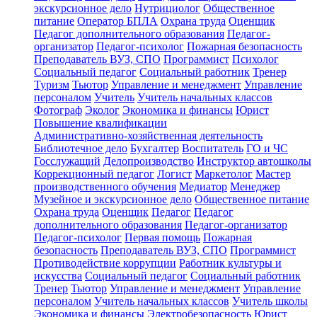
экскурсионное дело
Нутрициолог
Общественное
питание
Оператор БПЛА
Охрана труда
Оценщик
Педагог дополнительного образования
Педагог-
организатор
Педагог-психолог
Пожарная безопасность
Преподаватель ВУЗ, СПО
Программист
Психолог
Социальный педагог
Социальный работник
Тренер
Туризм
Тьютор
Управление и менеджмент
Управление
персоналом
Учитель
Учитель начальных классов
Фотограф
Эколог
Экономика и финансы
Юрист
Повышение квалификации
Административно-хозяйственная деятельность
Библиотечное дело
Бухгалтер
Воспитатель
ГО и ЧС
Госслужащий
Делопроизводство
Инструктор автошколы
Коррекционный педагог
Логист
Маркетолог
Мастер
производственного обучения
Медиатор
Менеджер
Музейное и экскурсионное дело
Общественное питание
Охрана труда
Оценщик
Педагог
Педагог
дополнительного образования
Педагог-организатор
Педагог-психолог
Первая помощь
Пожарная
безопасность
Преподаватель ВУЗ, СПО
Программист
Противодействие коррупции
Работник культуры и
искусства
Социальный педагог
Социальный работник
Тренер
Тьютор
Управление и менеджмент
Управление
персоналом
Учитель начальных классов
Учитель школы
Экономика и финансы
Электробезопасность
Юрист