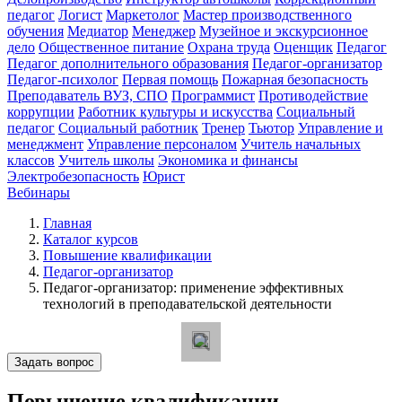
педагог
Логист
Маркетолог
Мастер производственного
обучения
Медиатор
Менеджер
Музейное и экскурсионное
дело
Общественное питание
Охрана труда
Оценщик
Педагог
Педагог дополнительного образования
Педагог-организатор
Педагог-психолог
Первая помощь
Пожарная безопасность
Преподаватель ВУЗ, СПО
Программист
Противодействие
коррупции
Работник культуры и искусства
Социальный
педагог
Социальный работник
Тренер
Тьютор
Управление и
менеджмент
Управление персоналом
Учитель начальных
классов
Учитель школы
Экономика и финансы
Электробезопасность
Юрист
Вебинары
Главная
Каталог курсов
Повышение квалификации
Педагог-организатор
Педагог-организатор: применение эффективных
технологий в преподавательской деятельности
Задать вопрос
Повышение квалификации