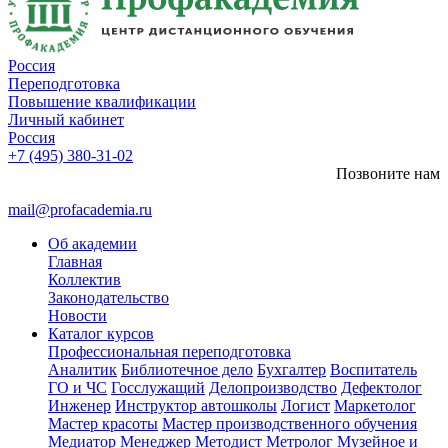
Россия
Переподготовка
Повышение квалификации
Личный кабинет
Россия
+7 (495) 380-31-02
Позвоните нам
mail@profacademia.ru
Об академии
Главная
Коллектив
Законодательство
Новости
Каталог курсов
Профессиональная переподготовка
Аналитик
Библиотечное дело
Бухгалтер
Воспитатель
ГО и ЧС
Госслужащий
Делопроизводство
Дефектолог
Инженер
Инструктор автошколы
Логист
Маркетолог
Мастер красоты
Мастер производственного обучения
Медиатор
Менеджер
Методист
Метролог
Музейное и