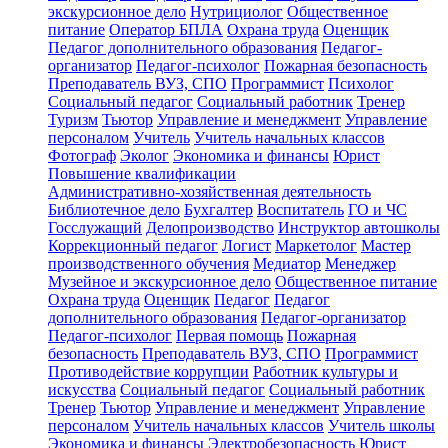
экскурсионное дело
Нутрициолог
Общественное
питание
Оператор БПЛА
Охрана труда
Оценщик
Педагог дополнительного образования
Педагог-
организатор
Педагог-психолог
Пожарная безопасность
Преподаватель ВУЗ, СПО
Программист
Психолог
Социальный педагог
Социальный работник
Тренер
Туризм
Тьютор
Управление и менеджмент
Управление
персоналом
Учитель
Учитель начальных классов
Фотограф
Эколог
Экономика и финансы
Юрист
Повышение квалификации
Административно-хозяйственная деятельность
Библиотечное дело
Бухгалтер
Воспитатель
ГО и ЧС
Госслужащий
Делопроизводство
Инструктор автошколы
Коррекционный педагог
Логист
Маркетолог
Мастер
производственного обучения
Медиатор
Менеджер
Музейное и экскурсионное дело
Общественное питание
Охрана труда
Оценщик
Педагог
Педагог
дополнительного образования
Педагог-организатор
Педагог-психолог
Первая помощь
Пожарная
безопасность
Преподаватель ВУЗ, СПО
Программист
Противодействие коррупции
Работник культуры и
искусства
Социальный педагог
Социальный работник
Тренер
Тьютор
Управление и менеджмент
Управление
персоналом
Учитель начальных классов
Учитель школы
Экономика и финансы
Электробезопасность
Юрист