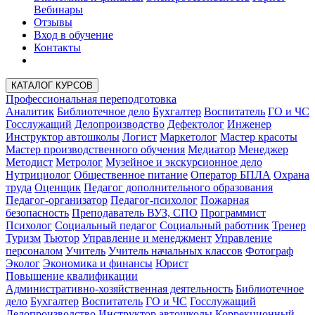
Вебинары
Отзывы
Вход в обучение
Контакты
КАТАЛОГ КУРСОВ
Профессиональная переподготовка
Аналитик
Библиотечное дело
Бухгалтер
Воспитатель
ГО и ЧС
Госслужащий
Делопроизводство
Дефектолог
Инженер
Инструктор автошколы
Логист
Маркетолог
Мастер красоты
Мастер производственного обучения
Медиатор
Менеджер
Методист
Метролог
Музейное и экскурсионное дело
Нутрициолог
Общественное питание
Оператор БПЛА
Охрана
труда
Оценщик
Педагог дополнительного образования
Педагог-организатор
Педагог-психолог
Пожарная
безопасность
Преподаватель ВУЗ, СПО
Программист
Психолог
Социальный педагог
Социальный работник
Тренер
Туризм
Тьютор
Управление и менеджмент
Управление
персоналом
Учитель
Учитель начальных классов
Фотограф
Эколог
Экономика и финансы
Юрист
Повышение квалификации
Административно-хозяйственная деятельность
Библиотечное
дело
Бухгалтер
Воспитатель
ГО и ЧС
Госслужащий
Делопроизводство
Инструктор автошколы
Коррекционный