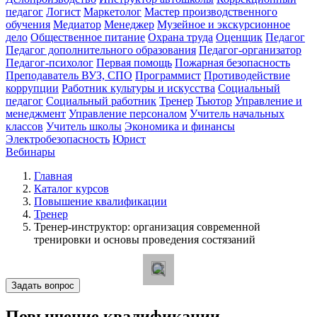
педагог
Логист
Маркетолог
Мастер производственного
обучения
Медиатор
Менеджер
Музейное и экскурсионное
дело
Общественное питание
Охрана труда
Оценщик
Педагог
Педагог дополнительного образования
Педагог-организатор
Педагог-психолог
Первая помощь
Пожарная безопасность
Преподаватель ВУЗ, СПО
Программист
Противодействие
коррупции
Работник культуры и искусства
Социальный
педагог
Социальный работник
Тренер
Тьютор
Управление и
менеджмент
Управление персоналом
Учитель начальных
классов
Учитель школы
Экономика и финансы
Электробезопасность
Юрист
Вебинары
Главная
Каталог курсов
Повышение квалификации
Тренер
Тренер-инструктор: организация современной
тренировки и основы проведения состязаний
Задать вопрос
Повышение квалификации