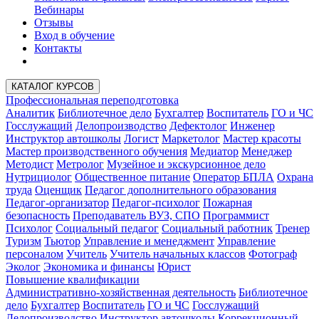
Вебинары
Отзывы
Вход в обучение
Контакты
КАТАЛОГ КУРСОВ
Профессиональная переподготовка
Аналитик
Библиотечное дело
Бухгалтер
Воспитатель
ГО и ЧС
Госслужащий
Делопроизводство
Дефектолог
Инженер
Инструктор автошколы
Логист
Маркетолог
Мастер красоты
Мастер производственного обучения
Медиатор
Менеджер
Методист
Метролог
Музейное и экскурсионное дело
Нутрициолог
Общественное питание
Оператор БПЛА
Охрана
труда
Оценщик
Педагог дополнительного образования
Педагог-организатор
Педагог-психолог
Пожарная
безопасность
Преподаватель ВУЗ, СПО
Программист
Психолог
Социальный педагог
Социальный работник
Тренер
Туризм
Тьютор
Управление и менеджмент
Управление
персоналом
Учитель
Учитель начальных классов
Фотограф
Эколог
Экономика и финансы
Юрист
Повышение квалификации
Административно-хозяйственная деятельность
Библиотечное
дело
Бухгалтер
Воспитатель
ГО и ЧС
Госслужащий
Делопроизводство
Инструктор автошколы
Коррекционный