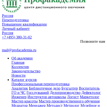
Россия
Переподготовка
Повышение квалификации
Личный кабинет
Россия
+7 (495) 380-31-02
Позвоните нам
mail@profacademia.ru
Об академии
Главная
Коллектив
Законодательство
Новости
Каталог курсов
Профессиональная переподготовка
Аналитик
Библиотечное дело
Бухгалтер
Воспитатель
ГО и ЧС
Госслужащий
Делопроизводство
Дефектолог
Инженер
Инструктор автошколы
Логист
Маркетолог
Мастер красоты
Мастер производственного обучения
Медиатор
Менеджер
Методист
Метролог
Музейное и