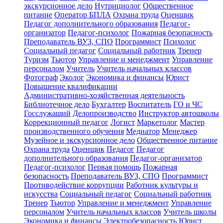
экскурсионное дело
Нутрициолог
Общественное
питание
Оператор БПЛА
Охрана труда
Оценщик
Педагог дополнительного образования
Педагог-
организатор
Педагог-психолог
Пожарная безопасность
Преподаватель ВУЗ, СПО
Программист
Психолог
Социальный педагог
Социальный работник
Тренер
Туризм
Тьютор
Управление и менеджмент
Управление
персоналом
Учитель
Учитель начальных классов
Фотограф
Эколог
Экономика и финансы
Юрист
Повышение квалификации
Административно-хозяйственная деятельность
Библиотечное дело
Бухгалтер
Воспитатель
ГО и ЧС
Госслужащий
Делопроизводство
Инструктор автошколы
Коррекционный педагог
Логист
Маркетолог
Мастер
производственного обучения
Медиатор
Менеджер
Музейное и экскурсионное дело
Общественное питание
Охрана труда
Оценщик
Педагог
Педагог
дополнительного образования
Педагог-организатор
Педагог-психолог
Первая помощь
Пожарная
безопасность
Преподаватель ВУЗ, СПО
Программист
Противодействие коррупции
Работник культуры и
искусства
Социальный педагог
Социальный работник
Тренер
Тьютор
Управление и менеджмент
Управление
персоналом
Учитель начальных классов
Учитель школы
Экономика и финансы
Электробезопасность
Юрист