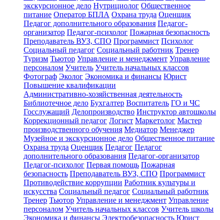
экскурсионное дело
Нутрициолог
Общественное
питание
Оператор БПЛА
Охрана труда
Оценщик
Педагог дополнительного образования
Педагог-
организатор
Педагог-психолог
Пожарная безопасность
Преподаватель ВУЗ, СПО
Программист
Психолог
Социальный педагог
Социальный работник
Тренер
Туризм
Тьютор
Управление и менеджмент
Управление
персоналом
Учитель
Учитель начальных классов
Фотограф
Эколог
Экономика и финансы
Юрист
Повышение квалификации
Административно-хозяйственная деятельность
Библиотечное дело
Бухгалтер
Воспитатель
ГО и ЧС
Госслужащий
Делопроизводство
Инструктор автошколы
Коррекционный педагог
Логист
Маркетолог
Мастер
производственного обучения
Медиатор
Менеджер
Музейное и экскурсионное дело
Общественное питание
Охрана труда
Оценщик
Педагог
Педагог
дополнительного образования
Педагог-организатор
Педагог-психолог
Первая помощь
Пожарная
безопасность
Преподаватель ВУЗ, СПО
Программист
Противодействие коррупции
Работник культуры и
искусства
Социальный педагог
Социальный работник
Тренер
Тьютор
Управление и менеджмент
Управление
персоналом
Учитель начальных классов
Учитель школы
Экономика и финансы
Электробезопасность
Юрист