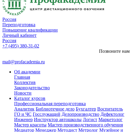
Россия
Переподготовка
Повышение квалификации
Личный кабинет
Россия
+7 (495) 380-31-02
Позвоните нам
mail@profacademia.ru
Об академии
Главная
Коллектив
Законодательство
Новости
Каталог курсов
Профессиональная переподготовка
Аналитик
Библиотечное дело
Бухгалтер
Воспитатель
ГО и ЧС
Госслужащий
Делопроизводство
Дефектолог
Инженер
Инструктор автошколы
Логист
Маркетолог
Мастер красоты
Мастер производственного обучения
Медиатор
Менеджер
Методист
Метролог
Музейное и