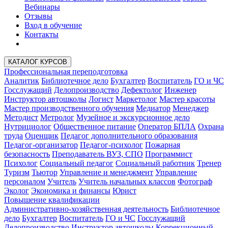
Вебинары
Отзывы
Вход в обучение
Контакты
КАТАЛОГ КУРСОВ
Профессиональная переподготовка
Аналитик
Библиотечное дело
Бухгалтер
Воспитатель
ГО и ЧС
Госслужащий
Делопроизводство
Дефектолог
Инженер
Инструктор автошколы
Логист
Маркетолог
Мастер красоты
Мастер производственного обучения
Медиатор
Менеджер
Методист
Метролог
Музейное и экскурсионное дело
Нутрициолог
Общественное питание
Оператор БПЛА
Охрана
труда
Оценщик
Педагог дополнительного образования
Педагог-организатор
Педагог-психолог
Пожарная
безопасность
Преподаватель ВУЗ, СПО
Программист
Психолог
Социальный педагог
Социальный работник
Тренер
Туризм
Тьютор
Управление и менеджмент
Управление
персоналом
Учитель
Учитель начальных классов
Фотограф
Эколог
Экономика и финансы
Юрист
Повышение квалификации
Административно-хозяйственная деятельность
Библиотечное
дело
Бухгалтер
Воспитатель
ГО и ЧС
Госслужащий
Делопроизводство
Инструктор автошколы
Коррекционный