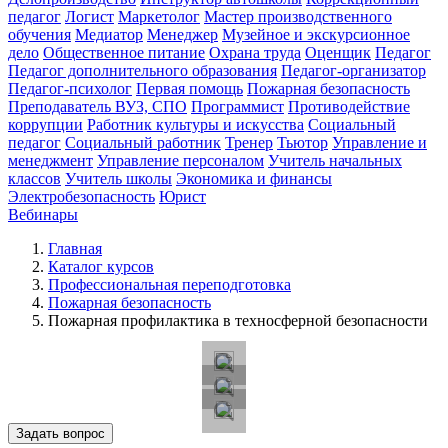
педагог
Логист
Маркетолог
Мастер производственного
обучения
Медиатор
Менеджер
Музейное и экскурсионное
дело
Общественное питание
Охрана труда
Оценщик
Педагог
Педагог дополнительного образования
Педагог-организатор
Педагог-психолог
Первая помощь
Пожарная безопасность
Преподаватель ВУЗ, СПО
Программист
Противодействие
коррупции
Работник культуры и искусства
Социальный
педагог
Социальный работник
Тренер
Тьютор
Управление и
менеджмент
Управление персоналом
Учитель начальных
классов
Учитель школы
Экономика и финансы
Электробезопасность
Юрист
Вебинары
Главная
Каталог курсов
Профессиональная переподготовка
Пожарная безопасность
Пожарная профилактика в техносферной безопасности
Задать вопрос